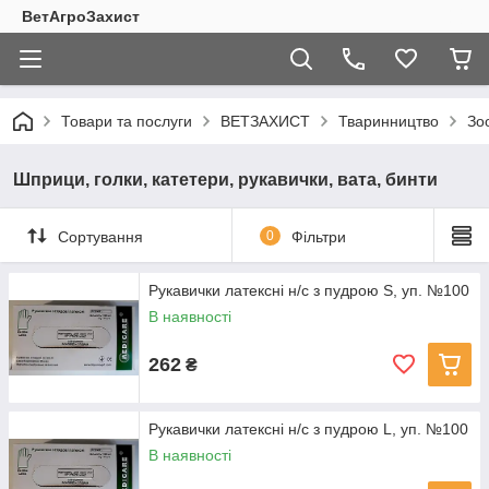
ВетАгроЗахист
Товари та послуги
ВЕТЗАХИСТ
Тваринництво
Зо
Шприци, голки, катетери, рукавички, вата, бинти
Сортування
0
Фільтри
Рукавички латексні н/с з пудрою S, уп. №100
В наявності
262
₴
Рукавички латексні н/с з пудрою L, уп. №100
В наявності