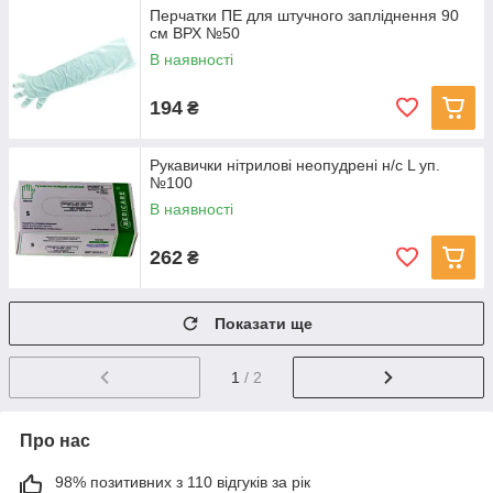
Перчатки ПЕ для штучного запліднення 90
см ВРХ №50
В наявності
194
₴
Рукавички нітрилові неопудрені н/с L уп.
№100
В наявності
262
₴
Показати ще
1
/ 2
Про нас
98% позитивних з 110 відгуків за рік