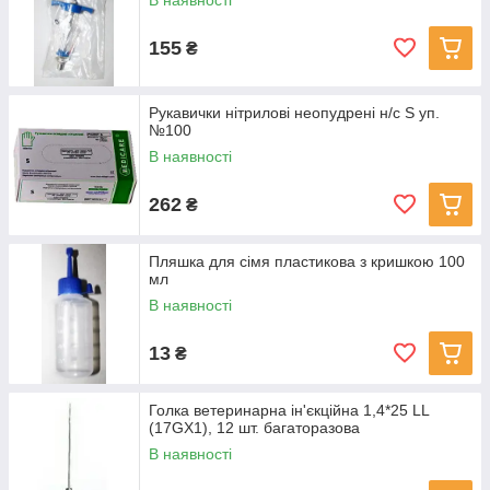
В наявності
155
₴
Рукавички нітрилові неопудрені н/с S уп.
№100
В наявності
262
₴
Пляшка для сімя пластикова з кришкою 100
мл
В наявності
13
₴
Голка ветеринарна ін'єкційна 1,4*25 LL
(17GX1), 12 шт. багаторазова
В наявності