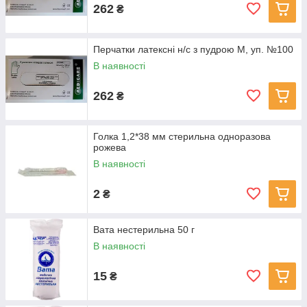
262
₴
Перчатки латексні н/с з пудрою М, уп. №100
В наявності
262
₴
Голка 1,2*38 мм стерильна одноразова
рожева
В наявності
2
₴
Вата нестерильна 50 г
В наявності
15
₴