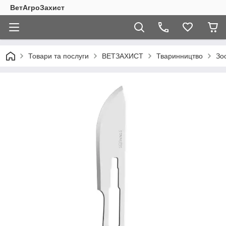
ВетАгроЗахист
Товари та послуги
ВЕТЗАХИСТ
Тваринництво
Зо