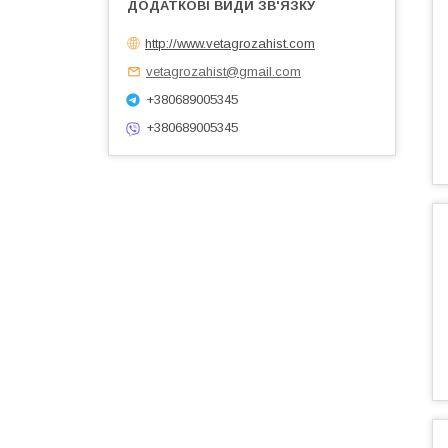
http://www.vetagrozahist.com
vetagrozahist@gmail.com
+380689005345
+380689005345