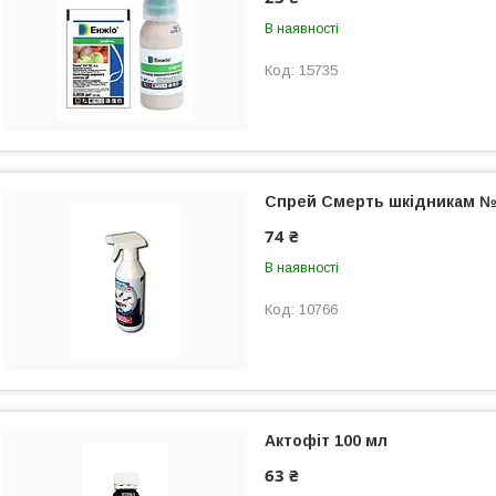
В наявності
15735
Спрей Смерть шкiдникам №2
74 ₴
В наявності
10766
Актофіт 100 мл
63 ₴