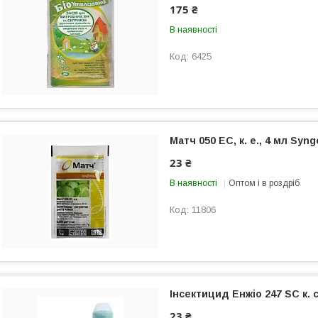
175 ₴
В наявності
6425
Матч 050 ЕС, к. е., 4 мл Syn
23 ₴
В наявності
Оптом і в роздріб
11806
Інсектицид Енжіо 247 SC к. с
23 ₴