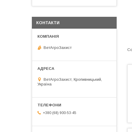
КОНТАКТИ
ВетАгроЗахист
ВетАгроЗахист, Кропивницький,
Україна
+380 (68) 900-53-45