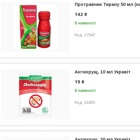
Протравник Тирану 50 мл (на
142 ₴
В наявності
17547
Антихрущ, 10 мл Укравіт
19 ₴
В наявності
11835
Антихрущ, 30 мл Укравіт