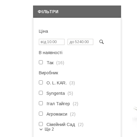
ФІЛЬТРИ
Ціна
В наявності
Так
16
Виробник
O. L. KAR.
3
Syngenta
5
Італ Тайгер
2
Агромакси
2
Сімейний Сад
2
Ще 2