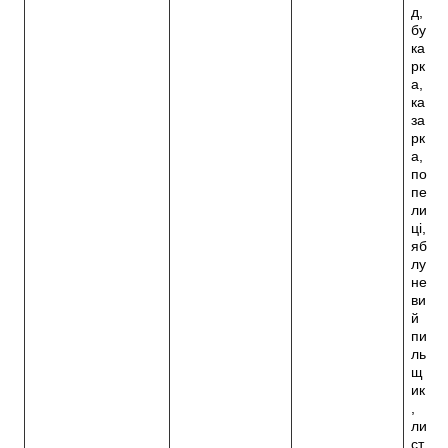
д,
бу
ка
рк
а,
ка
за
рк
а,
по
пе
ли
ці,
яб
лу
не
ви
й
пи
ль
щ
ик
,
ли
ст