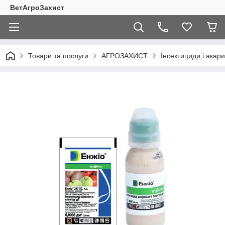
ВетАгроЗахист
Товари та послуги
АГРОЗАХИСТ
Інсектициди і акар