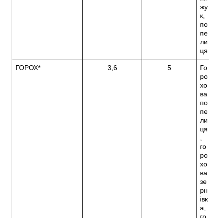
жу
к,
по
пе
ли
ця
ГОРОХ*
3,6
5
Го
ро
хо
ва
по
пе
ли
ця
,
го
ро
хо
ва
зе
рн
івк
а,
го