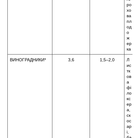
ро
хо
ва
пл
од
о
ж
ер
ка
ВИНОГРАДНИКИ*
3,6
1,5–2,0
Л
ис
тк
ов
а
фі
ло
кс
ер
а,
ск
ос
ар
і,
ба