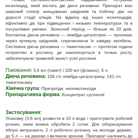
інсектицид, який містить дві діючі речовини. Препарат має
широкий спектр знищуваних шкідників та побічну дію на
дорослі стадії кліщів. На відміну від інших інсектицидів,
ефективно діє при підвищених і низьких температурах та в
посушливих умовах. Захисний період — більше як 20 днів.
Контактна діюча речовина — лямбда-цигалотрин — проникає
через кутикулу шкідників, спричиняючи їх швидку загибель.
Системна діюча речовина — тіаметоксам — протягом години
потрапляє в рослину, де накопичується в точках росту,
забезпечуючи тривалий захист усієї рослини.
Паковання:
3,6 мл (пакет) і 100 мл (флакон), 5 л.
Діюча речовина:
106 г/л лямбда-цигалотрину; 141 г/л
тіаметоксаму
Хімічна група
:
Піретроїди; неонікотиноїди
Препаративна форма
:
Концентрат суспензії
Застосування:
Упаковку (3,6 мл) розвести в 10 л води і приготувати робочий
розчин, яким можна обробити 2 сотки. Для обприскування
яблуні витрачають 2 л робочого розчину на молоде дерево,
до 5 л — на дерево з великою кроною. Препарат належить до