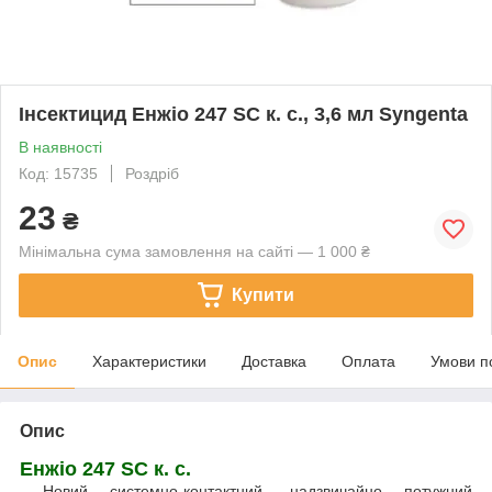
Інсектицид Енжіо 247 SC к. с., 3,6 мл Syngenta
В наявності
Код: 15735
Роздріб
23
₴
Мінімальна сума замовлення на сайті — 1 000 ₴
Купити
Опис
Характеристики
Доставка
Оплата
Умови п
Опис
Енжіо 247 SC к. с.
Новий системно-контактний, надзвичайно потужний