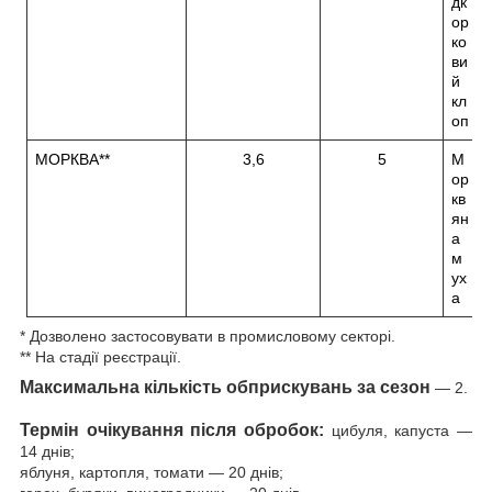
дк
ор
ко
ви
й
кл
оп
МОРКВА**
3,6
5
М
ор
кв
ян
а
м
ух
а
* Дозволено застосовувати в промисловому секторі.
** На стадії реєстрації.
Максимальна кількість обприскувань за сезон
— 2.
Термін очікування після обробок:
цибуля, капуста —
14 днів;
яблуня, картопля, томати — 20 днів;