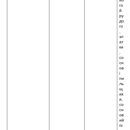
го
й
ру
до
го
,
зл
ат
ки
,
со
сн
ов
і
пи
ль
щ
ик
и,
со
сн
ов
ий
пі