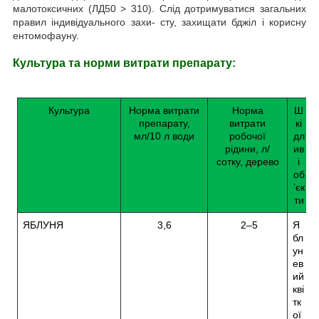
малотоксичних (ЛД50 > 310). Слід дотримуватися загальних
правил індивідуального захи- сту, захищати бджіл і корисну
ентомофауну.
Культура та норми витрати препарату:
Культура
Норма витрати
Норма
Ш
препарату,
витрати
кі
мл/10 л води
робочої
дл
рідини, л/
ив
сотку, дерево
і
об
’єк
ти
ЯБЛУНЯ
3,6
2–5
Я
бл
ун
ев
ий
кві
тк
ої