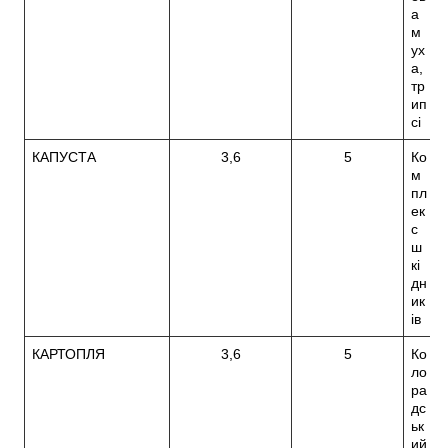
а
м
ух
а,
тр
ип
сі
КАПУСТА
3,6
5
Ко
м
пл
ек
с
ш
кі
дн
ик
ів
КАРТОПЛЯ
3,6
5
Ко
ло
ра
дс
ьк
ий