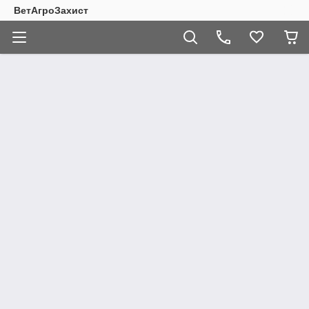
ВетАгроЗахист