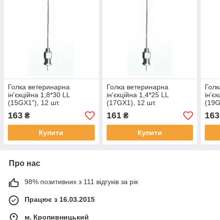
Голка ветеринарна
Голка ветеринарна
Голк
ін'єкційна 1,8*30 LL
ін'єкційна 1,4*25 LL
ін'є
(15GX1"), 12 шт.
(17GX1), 12 шт.
(19G
багаторазова
багаторазова
бага
163
161
163
₴
₴
Купити
Купити
Про нас
98% позитивних з 111 відгуків за рік
Працює з 16.03.2015
м. Кропивницький