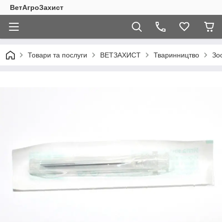
ВетАгроЗахист
Товари та послуги
ВЕТЗАХИСТ
Тваринництво
Зо