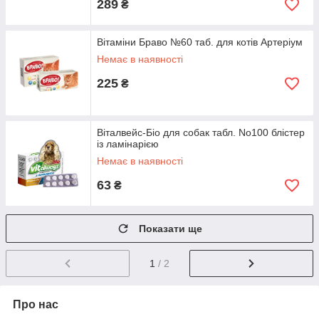
289
₴
Вітаміни Браво №60 таб. для котів Артеріум
Немає в наявності
225
₴
Віталвейс-Біо для собак табл. No100 блістер
із ламінарією
Немає в наявності
63
₴
Показати ще
1
/ 2
Про нас