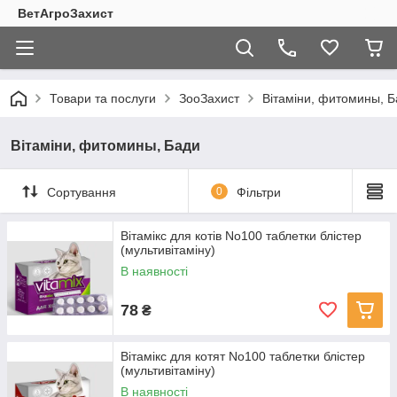
ВетАгроЗахист
Товари та послуги
ЗооЗахист
Вітаміни, фитомины, 
Вітаміни, фитомины, Бади
Сортування
0
Фільтри
Вітамікс для котів No100 таблетки блістер
(мультивітаміну)
В наявності
78
₴
Вітамікс для котят No100 таблетки блістер
(мультивітаміну)
В наявності