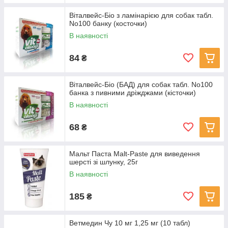
Віталвейс-Біо з ламінарією для собак табл.
No100 банку (косточки)
В наявності
84
₴
Віталвейс-Біо (БАД) для собак табл. No100
банка з пивними дріжджами (кісточки)
В наявності
68
₴
Мальт Паста Malt-Paste для виведення
шерсті зі шлунку, 25г
В наявності
185
₴
Ветмедин Чу 10 мг 1,25 мг (10 табл)