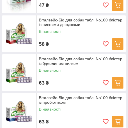
47
₴
Віталвейс-Біо для собак табл. No100 блістер
із пивними дріжджами
В наявності
58
₴
Віталвейс-Біо для собак табл. No100 блістер
із бджолиним пилком
В наявності
63
₴
Віталвейс-Біо для собак табл. No100 блістер
із пробіотиком
В наявності
63
₴