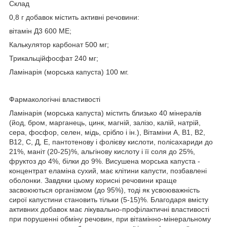
Склад
0,8 г добавок містить активні речовини:
вітамін Д3 600 МЕ;
Калькулятор карбонат 500 мг;
Трикальційфосфат 240 мг;
Ламінарія (морська капуста) 100 мг.
Фармакологічні властивості
Ламінарія (морська капуста) містить близько 40 мінералів
(йод, бром, марганець, цинк, магній, залізо, калій, натрій,
сера, фосфор, селен, мідь, срібло і ін.), Вітаміни А, В1, В2,
В12, С, Д, Е, пантотенову і фолієву кислоти, полісахариди до
21%, маніт (20-25)%, альгінову кислоту і її соля до 25%,
фруктоз до 4%, білки до 9%. Висушена морська капуста -
концентрат еламіна сухий, має клітини капусти, позбавлені
оболонки. Завдяки цьому корисні речовини краще
засвоюються організмом (до 95%), тоді як усвоюважність
сирої капустини становить тільки (5-15)%. Благодаря вмісту
активних добавок має лікувально-профілактичні властивості
при порушенні обміну речовин, при вітамінно-мінеральному