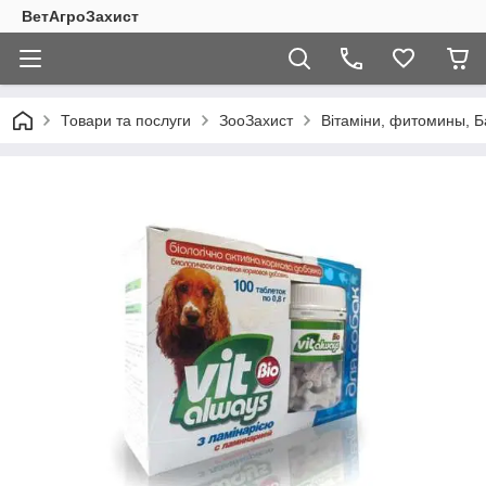
ВетАгроЗахист
Товари та послуги
ЗооЗахист
Вітаміни, фитомины, 