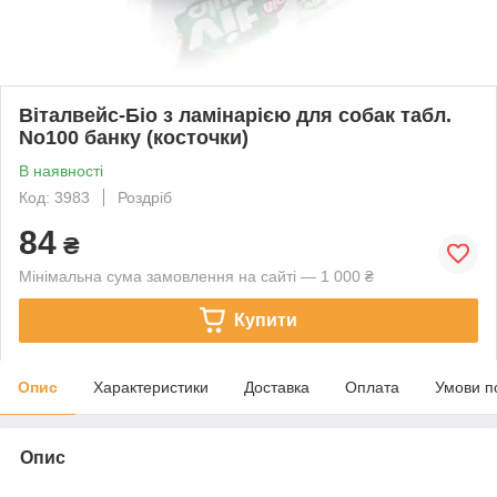
Віталвейс-Біо з ламінарією для собак табл.
No100 банку (косточки)
В наявності
Код: 3983
Роздріб
84
₴
Мінімальна сума замовлення на сайті — 1 000 ₴
Купити
Опис
Характеристики
Доставка
Оплата
Умови п
Опис