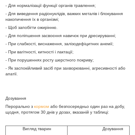
- Для нормалізації функції органів травлення;
- Для виведення радіонуклідів, важких металів і блокування
накопичення їх в організмі;
- Щоб запобігти ожирінню.
- Для поліпшення засвоєння навичок при дресируванні;
- При слабкості, виснаження, залізодефіцитних анемії;
- При вагітності, китності і лактації;
- При порушеннях росту шерстного покриву;
- Як заспокійливий засіб при захворюванні, агресивності або
апатії.
Дозування
Перорально з
кормом
або безпосередньо один раз на добу,
щодня, протягом 30 днів у дозах, вказаній у таблиці:
Вигляд тварин
Дозування