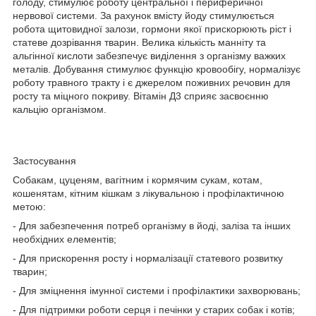
голоду, стимулює роботу центральної і периферичної
нервової системи. За рахунок вмісту йоду стимулюється
робота щитовидної залози, гормони якої прискорюють ріст і
статеве дозрівання тварин. Велика кількість манніту та
альгінної кислоти забезпечує виділення з організму важких
металів. Добування стимулює функцію кровообігу, нормалізує
роботу травного тракту і є джерелом поживних речовин для
росту та міцного покриву. Вітамін Д3 сприяє засвоєнню
кальцію організмом.
Застосування
Собакам, цуценям, вагітним і кормячим сукам, котам,
кошенятам, кітним кішкам з лікувальною і профілактичною
метою:
- Для забезпечення потреб організму в йоді, заліза та інших
необхідних елементів;
- Для прискорення росту і нормалізації статевого розвитку
тварин;
- Для зміцнення імунної системи і профілактики захворювань;
- Для підтримки роботи серця і печінки у старих собак і котів;