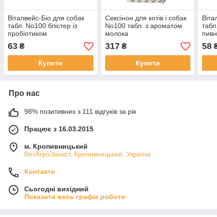
Віталвейс-Біо для собак
Сексінон для котів і собак
Віта
табл. No100 блістер із
No100 табл. з ароматом
табл
пробіотиком
молока
пив
63
317
58
₴
₴
Купити
Купити
Про нас
98% позитивних з 111 відгуків за рік
Працює з 16.03.2015
м. Кропивницький
ВетАгроЗахист, Кропивницький, Україна
Контакти
Сьогодні вихідний
Показати весь графік роботи