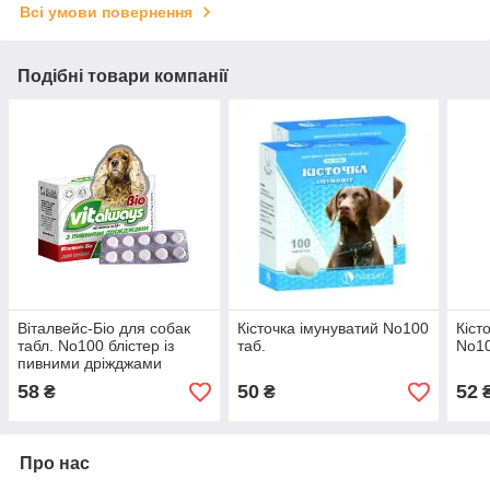
Всі умови повернення
Подібні товари компанії
Віталвейс-Біо для собак
Кісточка імунуватий No100
Кіст
табл. No100 блістер із
таб.
No10
пивними дріжджами
58
50
52
₴
₴
Про нас