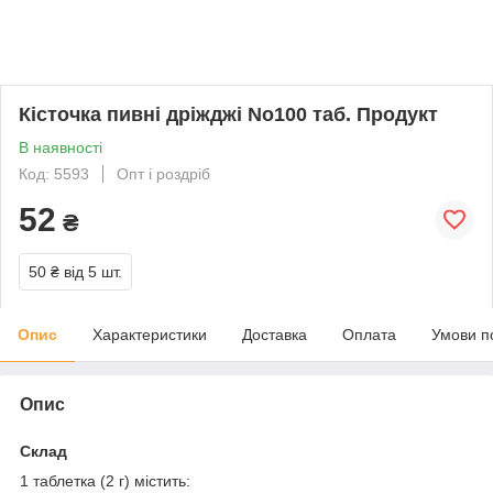
Кісточка пивні дріжджі No100 таб. Продукт
В наявності
Код: 5593
Опт і роздріб
52
₴
50 ₴
від 5 шт.
Опис
Характеристики
Доставка
Оплата
Умови п
Опис
Склад
1 таблетка (2 г) містить: