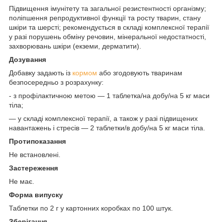
Підвищення імунітету та загальної резистентності організму;
поліпшення репродуктивної функції та росту тварин, стану
шкіри та шерсті; рекомендується в складі комплексної терапії
у разі порушень обміну речовин, мінеральної недостатності,
захворювань шкіри (екземи, дерматити).
Дозування
Добавку задають із
кормом
або згодовують тваринам
безпосередньо з розрахунку:
- з профілактичною метою — 1 таблетка/на добу/на 5 кг маси
тіла;
— у складі комплексної терапії, а також у разі підвищених
навантажень і стресів — 2 таблетки/в добу/на 5 кг маси тіла.
Протипоказання
Не встановлені.
Застереження
Не має.
Форма випуску
Таблетки по 2 г у картонних коробках по 100 штук.
Зберігання