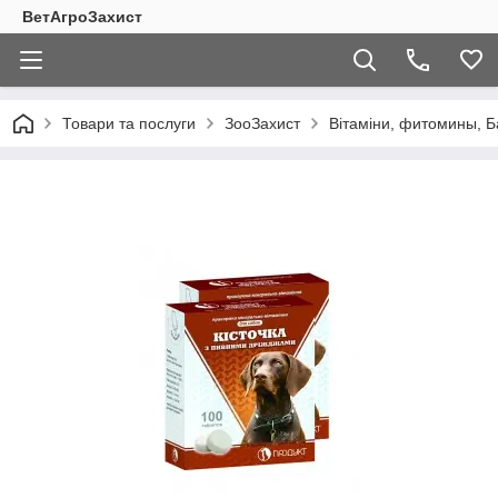
ВетАгроЗахист
Товари та послуги
ЗооЗахист
Вітаміни, фитомины, 