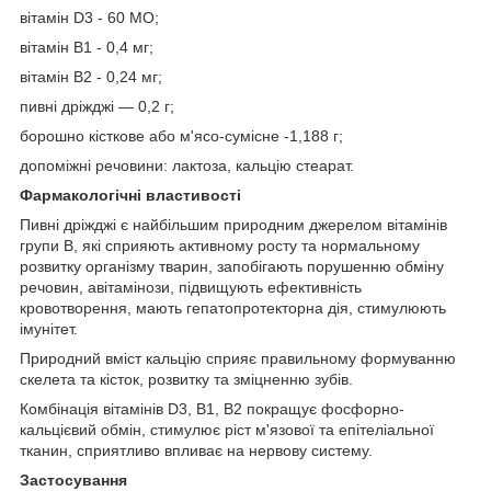
вітамін D
3
- 60 МО;
вітамін В
1
- 0,4 мг;
вітамін В
2
- 0,24 мг;
пивні дріжджі — 0,2 г;
борошно кісткове або м'ясо-сумісне -1,188 г;
допоміжні речовини: лактоза, кальцію стеарат.
Фармакологічні властивості
Пивні дріжджі є найбільшим природним джерелом вітамінів
групи B, які сприяють активному росту та нормальному
розвитку організму тварин, запобігають порушенню обміну
речовин, авітамінози, підвищують ефективність
кровотворення, мають гепатопротекторна дія, стимулюють
імунітет.
Природний вміст кальцію сприяє правильному формуванню
скелета та кісток, розвитку та зміцненню зубів.
Комбінація вітамінів D
3
, В
1
, В
2
покращує фосфорно-
кальцієвий обмін, стимулює ріст м'язової та епітеліальної
тканин, сприятливо впливає на нервову систему.
Застосування