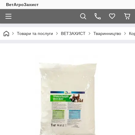
ВетАгроЗахист
Товари та послуги
ВЕТЗАХИСТ
Тваринництво
Ко