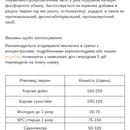
фосфорного обміну. Застосовується як кормова добавка в
раціон тварин під час рахіту, остеомаляції, ацидозі, а також як
протизапальний, десенсибілізувальний, протиалергічний
засіб.
Вказівки щодо застосування
Рекомендується згодовувати виключно в суміші з
концентратами, подрібненими коренеплодами або іншим
кормом
, починаючи з невеликих доз і впродовж 5 діб
переводити на повну норму.
Різновид тварин
Кількість (г/день)
Корови дойні
100-250
Корови сухостійкі
100-150
Молодня до 1 року
20-75
КРС старше 1 року
75-150
Свиноматки
50-100