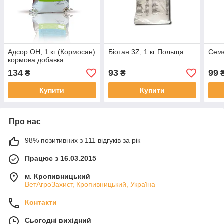
Адсор ОН, 1 кг (Кормосан)
Біотан 3Z, 1 кг Польща
Семе
кормова добавка
134
93
99
₴
₴
Купити
Купити
Про нас
98% позитивних з 111 відгуків за рік
Працює з 16.03.2015
м. Кропивницький
ВетАгроЗахист, Кропивницький, Україна
Контакти
Сьогодні вихідний