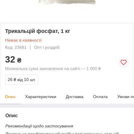
Трикальцій фосфат, 1 кг
Немає в наявності
Код: 23681
Опт і роздріб
32
₴
Мінімальна сума замовлення на сайті — 1 000 ₴
26 ₴
від 10 шт.
Опис
Характеристики
Доставка
Оплата
Умови п
Опис
Рекомендації щодо застосування
Лікувально-профілактичний засіб у разі порушень кальцій-