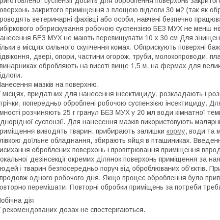
риготовленої суспензії досить для оброблення поверхонь закрито
оверхонь закритого приміщення з площею підлоги 30 м2 (так як о
роводять ветеринарні фахівці або особи, навчені безпечно працю
ибіркового обприскування робочою суспензією БЕЗ МУХ не менш ніж
анесення БЕЗ МУХ не мають перевищувати 10 х 30 см Для знищенн
ільки в місцях сильного скупчення комах. Обприскують поверхні бажа
ідвіконня, двері, опори, частини огорож, труби, молокопроводи, пла
винарниках обробляють на висоті вище 1,5 м, на фермах для велик
ідлоги.
анесення мазків на поверхню.
 місцях, придатних для нанесення інсектициду, розкладають і роз
трічки, попередньо оброблені робочою суспензією інсектициду. Дл
мності розчиняють 25 г гранул БЕЗ МУХ у 20 мл води кімнатної т
днорідної суспензії. Для нанесення мазків використовують малярн
риміщення виводять тварин, прибирають залишки
корму
, води та
лівкою доїльне обладнання, збирають яйця в пташиниках. Введенн
исихання оброблених поверхонь і провітрювання приміщення впро
окальної дезінсекції окремих ділянок поверхонь приміщення за наяв
юдей і тварин безпосередньо поруч від оброблюваних об'єктів. Пр
продовж одного робочого дня. Якщо процес оброблення було припи
овторно перемішати. Повторні обробки приміщень за потреби треба
обічна дія
 рекомендованих дозах не спостерігаються.