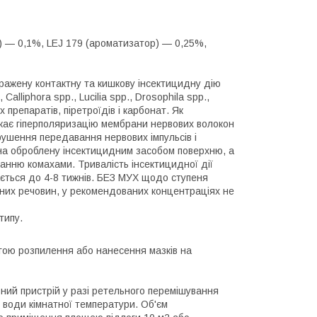
) — 0,1%, LEJ 179 (ароматизатор) — 0,25%,
ражену контактну та кишкову інсектицидну дію
alliphora spp., Lucilia spp., Drosophila spp.,
 препаратів, піретроїдів і карбонат. Як
икає гіперполяризацію мембрани нервових волокон
рушення передавання нервових імпульсів і
на оброблену інсектицидним засобом поверхню, а
анню комахами. Тривалість інсектицидної дії
ається до 4-8 тижнів. БЕЗ МУХ щодо ступеня
них речовин, у рекомендованих концентраціях не
типу.
гою розпилення або нанесення мазків на
ьний пристрій у разі ретельного перемішування
л води кімнатної температури. Об'єм