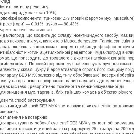
Склад
істить активну речовину:
мідаклоприд у кількості 10%;
опоміжні компоненти: трикозен Z-9 (повий феромон мух, Muscalure
ітрекс (гори) — 0,01%, цукор — 88,43%.
армакологічні властивості
мідаклоприд, що входить до складу інсектицидного засобу, має ви
одо покривених мух, включно з Musca domestica, Fannia canicularis, C
араканів, бліх та інших комах, зокрема стійких до фосфорорганічних
нтибагоніст нікотин-ацетилхолінові рецептори, імідаклоприд викл
омах, що призводить до тривалого відкриття натрієвих каналів, по
агибелі комах. Половий феромон мух забезпечує залучення комах 
аявність у складі цукру й ароматизатора сприяє його кращому поїд
репарату БЕЗ МУХ залежно від типу оброблюваної поверхні зберіг
пливу на організм теплокровних тварин належить до малонебезпеч
адає місцевої, резорбтивно-токсічної та сенсибілізувальної дії.
ля знищення мух, тарганів, бліх та інших комах на об'єктах різного 
ози та спосіб застосування
нсектицидний засіб БЕЗ МУХ застосовують як суспензію за допомо
оверхню.
озпилення на поверхню.
ля приготування робочої суспензії БЕЗ МУХ у ємності обприскувал
озчиняють інсектицидний засіб із розрахунку 25 г гранул на 200 м