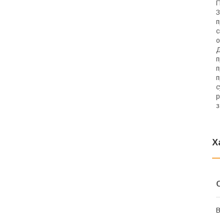
П
З
п
с
о
Д
п
п
п
с
р
з
Х
В