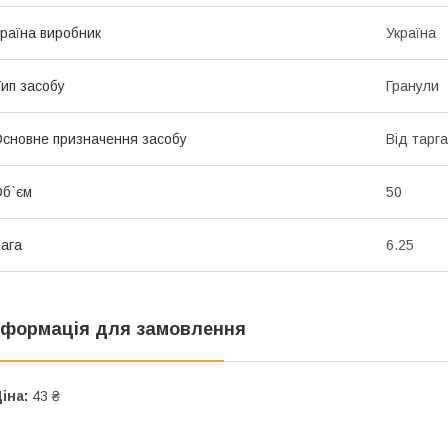
раїна виробник
Україна
ип засобу
Гранули
сновне призначення засобу
Від тарга
б`єм
50
ага
6.25
нформація для замовлення
іна:
43 ₴