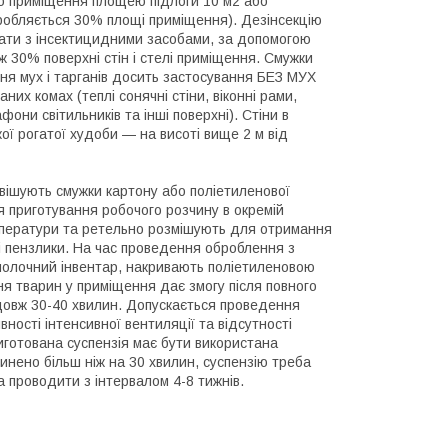
го приміщення площею підлоги 10 м2 або
бробляється 30% площі приміщення). Дезінсекцію
вати з інсектицидними засобами, за допомогою
 30% поверхні стін і стелі приміщення. Смужки
я мух і тарганів досить застосування БЕЗ МУХ
них комах (теплі сонячні стіни, віконні рами,
фони світильників та інші поверхні). Стіни в
ої рогатої худоби — на висоті вище 2 м від
вішують смужки картону або поліетиленової
я приготування робочого розчину в окремій
емператури та ретельно розмішують для отримання
і пензлики. На час проведення оброблення з
 молочний інвентар, накривають поліетиленовою
я тварин у приміщення дає змогу після повного
довж 30-40 хвилин. Допускається проведення
ності інтенсивної вентиляції та відсутності
иготована суспензія має бути використана
нено більш ніж на 30 хвилин, суспензію треба
 проводити з інтервалом 4-8 тижнів.