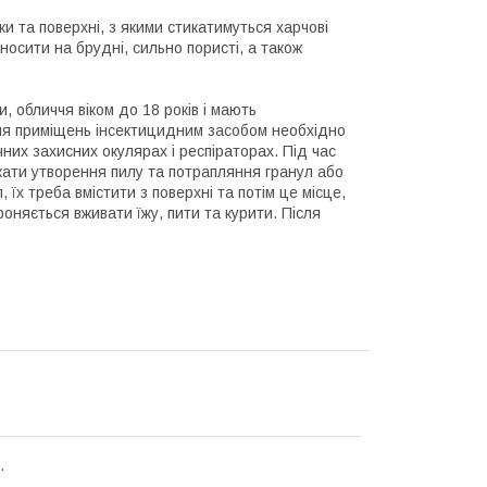
и та поверхні, з якими стикатимуться харчові
носити на брудні, сильно пористі, а також
, обличчя віком до 18 років і мають
ня приміщень інсектицидним засобом необхідно
них захисних окулярах і респіраторах. Під час
кати утворення пилу та потрапляння гранул або
, їх треба вмістити з поверхні та потім це місце,
няється вживати їжу, пити та курити. Після
.