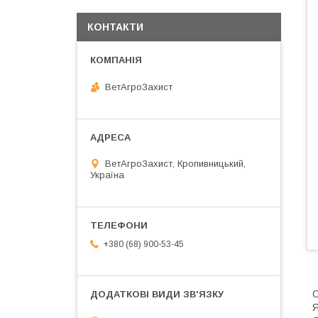
КОНТАКТИ
ВетАгроЗахист
ВетАгроЗахист, Кропивницький,
Україна
+380 (68) 900-53-45
Я