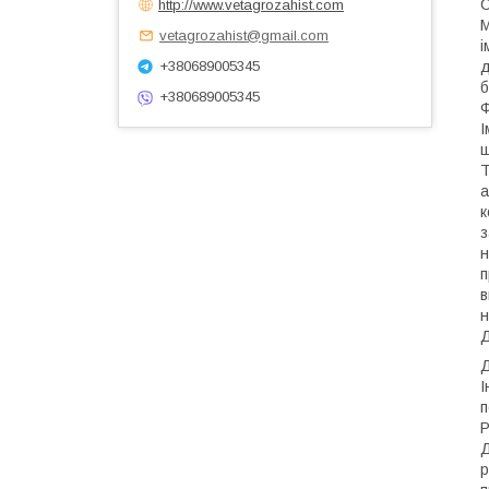
http://www.vetagrozahist.com
М
vetagrozahist@gmail.com
і
+380689005345
д
б
+380689005345
Ф
І
щ
Т
а
к
з
н
п
в
н
Д
Д
І
п
Р
Д
р