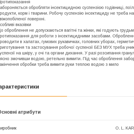
ротипоказання
абороняється обробляти інсектицидною суспензією годівниці, поїлк
родукти, корм і тварини. Робочу суспензію інсектициду не треба на
віжопобіленої поверхні.
собливі вказівки
о оброблення не допускаються вагітні та жінки, які годують грудьми
ротипоказання для роботи з інсектицидними засобами. Оброблен
роводити в халатах, гумових рукавичках, головних уборах, герметич
риготування та застосування робочої суспензії БЕЗ МУХ треба уни
успензії на шкіру, у очі та органи дихання. У разі розсипання гранул
ясно змочивши водою, ретельно вимити. Під час оброблення заборо
акінчення обробки треба вимити руки теплою водою з мило
арактеристики
Основні атрибути
иробник
O. L. KAR