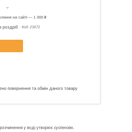
лення на сайті — 1 000 ₴
в роздріб
Код:
23672
ено повернення та обмін даного товару
 розчинення у воді утворює суспензію.