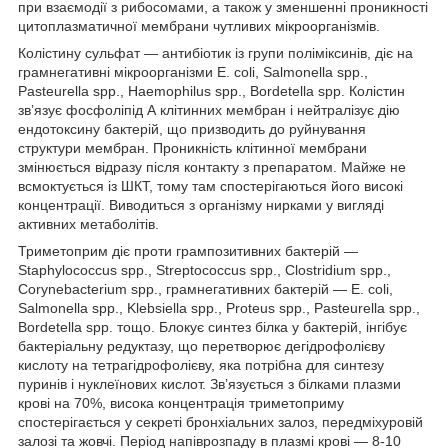
при взаємодії з рибосомами, а також у зменшенні проникності
цитоплазматичної мембрани чутливих мікроорганізмів.
Колістину сульфат — антибіотик із групи поліміксинів, діє на
грамнегативні мікроорганізми Е. coli, Salmonella spp.,
Pasteurella spp., Haemophilus spp., Bordetellа spp. Колістин
зв’язує фосфоліпід А клітинних мембран і нейтралізує дію
ендотоксину бактерій, що призводить до руйнування
структури мембран. Проникність клітинної мембрани
змінюється відразу після контакту з препаратом. Майже не
всмоктується із ШКТ, тому там спостерігаються його високі
концентрації. Виводиться з організму нирками у вигляді
активних метаболітів.
Триметоприм діє проти грампозитивних бактерій —
Staphylococcus spp., Streptococcus spp., Clostridium spp.,
Corynebacterium spp., грамнегативних бактерій — Е. coli,
Salmonella spp., Klebsiella spp., Proteus spp., Pasteurella spp.,
Bordetella spp. тощо. Блокує синтез білка у бактерій, інгібує
бактеріальну редуктазу, що перетворює дегідрофолієву
кислоту на тетрагідрофолієву, яка потрібна для синтезу
пуринів і нуклеїнових кислот. Зв’язується з білками плазми
крові на 70%, висока концентрація триметоприму
спостерігається у секреті бронхіальних залоз, передміхуровій
залозі та жовчі. Період напіврозпаду в плазмі крові — 8-10