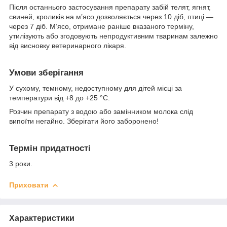
Після останнього застосування препарату забій телят, ягнят,
свиней, кроликів на м’ясо дозволяється через 10 діб, птиці —
через 7 діб. М’ясо, отримане раніше вказаного терміну,
утилізують або згодовують непродуктивним тваринам залежно
від висновку ветеринарного лікаря.
Умови зберігання
У сухому, темному, недоступному для дітей місці за
температури від +8 до +25 °С.
Розчин препарату з водою або замінником молока слід
випоїти негайно. Зберігати його заборонено!
Термін придатності
3 роки.
Приховати
Характеристики