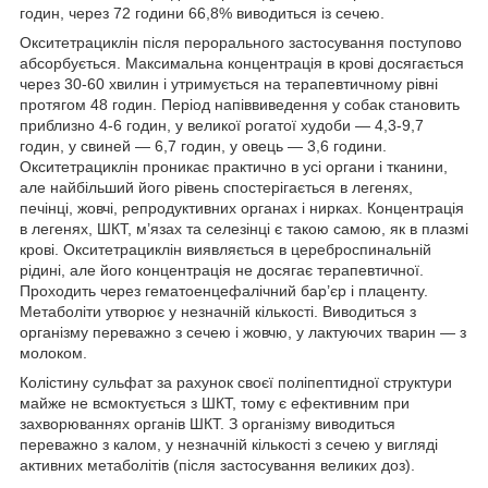
годин, через 72 години 66,8% виводиться із сечею.
Окситетрациклін після перорального застосування поступово
абсорбується. Максимальна концентрація в крові досягається
через 30-60 хвилин і утримується на терапевтичному рівні
протягом 48 годин. Період напіввиведення у собак становить
приблизно 4-6 годин, у великої рогатої худоби — 4,3-9,7
годин, у свиней — 6,7 годин, у овець — 3,6 години.
Окситетрациклін проникає практично в усі органи і тканини,
але найбільший його рівень спостерігається в легенях,
печінці, жовчі, репродуктивних органах і нирках. Концентрація
в легенях, ШКТ, м’язах та селезінці є такою самою, як в плазмі
крові. Окситетрациклін виявляється в цереброспинальній
рідині, але його концентрація не досягає терапевтичної.
Проходить через гематоенцефалічний бар’єр і плаценту.
Метаболіти утворює у незначній кількості. Виводиться з
організму переважно з сечею і жовчю, у лактуючих тварин — з
молоком.
Колістину сульфат за рахунок своєї поліпептидної структури
майже не всмоктується з ШКТ, тому є ефективним при
захворюваннях органів ШКТ. З організму виводиться
переважно з калом, у незначній кількості з сечею у вигляді
активних метаболітів (після застосування великих доз).