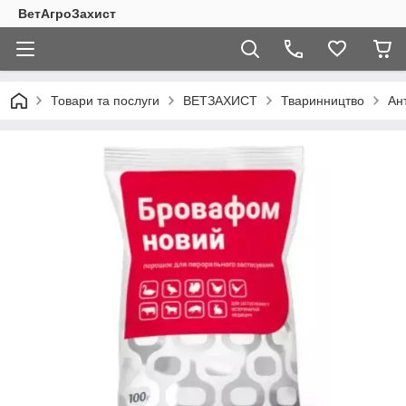
ВетАгроЗахист
Товари та послуги
ВЕТЗАХИСТ
Тваринництво
Ан