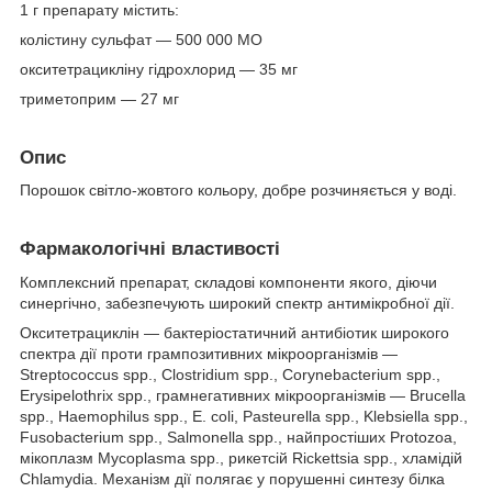
1 г препарату містить:
колістину сульфат — 500 000 МО
окситетрацикліну гідрохлорид — 35 мг
триметоприм — 27 мг
Опис
Порошок світло-жовтого кольору, добре розчиняється у воді.
Фармакологічні властивості
Комплексний препарат, складові компоненти якого, діючи
синергічно, забезпечують широкий спектр антимікробної дії.
Окситетрациклін — бактеріостатичний антибіотик широкого
спектра дії проти грампозитивних мікроорганізмів —
Streptococcus spp., Clostridium spp., Corynеbacterium spp.,
Erysipelothrix spp., грамнегативних мікроорганізмів — Brucella
spp., Haemophilus spp., E. coli, Pasteurella spp., Klebsiella spp.,
Fusobacterium spp., Salmonella spp., найпростіших Protozoa,
мікоплазм Mycoplasma spp., рикетсій Rickettsia spp., хламідій
Chlamydia. Механізм дії полягає у порушенні синтезу білка