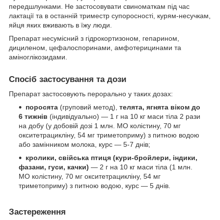
передшлунками. Не застосовувати свиноматкам під час
лактації та в останній триместр супоросності, курям-несучкам,
яйця яких вживають в їжу люди.
Препарат несумісний з гідрокортизоном, гепарином,
дициленом, цефалоспоринами, амфотерицинами та
аміноглікозидами.
Спосіб застосування та дози
Препарат застосовують перорально у таких дозах:
поросята
(груповий метод),
телята, ягнята віком до
6 тижнів
(індивідуально) — 1 г на 10 кг маси тіла 2 рази
на добу (у добовій дозі 1 млн. МО колістину, 70 мг
окситетрацикліну, 54 мг триметоприму) з питною водою
або замінником молока, курс — 5-7 днів;
кролики, свійська птиця (кури-бройлери, індики,
фазани, гуси, качки)
— 2 г на 10 кг маси тіла (1 млн.
МО колістину, 70 мг окситетрацикліну, 54 мг
триметоприму) з питною водою, курс — 5 днів.
Застереження