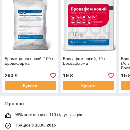
Брометронід новий, 100 г
Бровафом новий, 10 г
Бро
Бровафарма
Бровафарма
(Аль
Бро
260
19
15
₴
₴
Купити
Купити
Про нас
98% позитивних з 110 відгуків за рік
Працює з 16.03.2015