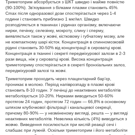
Триметоприм абсорбується з ШКТ швидко і майже повністю
(90-100%). Зв’язування з білками плазми становить 45%.
C
max
після одноразової дози спостерігається через 1-4
години і становить приблизно 1 мкг/мл. Швидко
розподіляється в тканинах і рідинах організму, включаючи
нирки, печінку, селезінку, мокроту, слину і сперму,
виявляється також у жовчі, кістковому і губчатому мозку, але
не компактному шарі кісток. Концентрація в спинномозковій
рідині становить 30-50% від концентрації в сироватці крові.
Концентрація в тканині і секреті передміхурової залози в 2-3
рази вища, ніж у сироватці крові. Висока концентрація
триметоприму спостерігається в секреті бронхіальних залоз,
передміхуровій залозі та жовчі.
Триметоприм проходить через плацентарний бар’єр,
проникає в молоко. Період напіврозпаду в плазмі крові
становить 8-10 годин. У печінці до неактивних метаболітів
метаболізується 10-20%. Нирками виводиться 50-60%
протягом 24 годин, протягом 72 годин — 66,8% в основному
шляхом клубочкової фільтрації і канальцевої секреції,
причому 80-90% — у незміненому вигляді, решта — у вигляді
неактивних метаболітів. Невелика кількість (4%) виводиться з
жовчю. Виведення посилюється при кислій реакції сечі і
слабшає при лужній. Оскільки триметоприм і його метаболіти