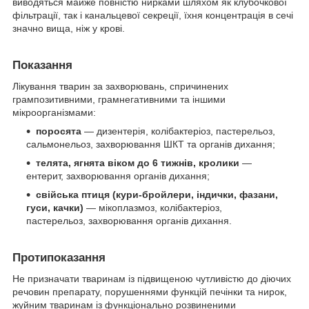
виводяться майже повністю нирками шляхом як клубочкової
фільтрації, так і канальцевої секреції, їхня концентрація в сечі
значно вища, ніж у крові.
Показання
Лікування тварин за захворювань, спричинених
грампозитивними, грамнегативними та іншими
мікроорганізмами:
поросята
— дизентерія, колібактеріоз, пастерельоз,
сальмонельоз, захворювання ШКТ та органів дихання;
телята, ягнята віком до 6 тижнів, кролики
—
ентерит, захворювання органів дихання;
свійська птиця (кури-бройлери, індички, фазани,
гуси, качки)
— мікоплазмоз, колібактеріоз,
пастерельоз, захворювання органів дихання.
Протипоказання
Не призначати тваринам із підвищеною чутливістю до діючих
речовин препарату, порушеннями функцій печінки та нирок,
жуйним тваринам із функціонально розвиненими