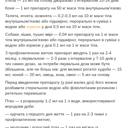
отела — 15 мл на голову дворазово з інтервалом 10-14 днів.
Коня — 1 мл препарату на 50 кг маси тіла внутрішньом'язово.
Телята, ягнята, козенята — 0,2-0,3 мл на 10 кг маси тіла
внутрішньом'язово або підшкірно; перорально в суміші з
водою або
кормом
у дозі 0,5 мл на 10 кг маси тіла.
Собаки, кішки, пушні звірі — 0,04 мл препарату на 1 кг маси
тіла внутрішньом'язово або підшкірно; перорально в суміші з
водою або кормом у дозі 0,1 мл на 1 кг маси тіла.
З профілактичною метою препарат вводять 1 раз на 2-4
місяці, з лікувальною — 2-3 рази з інтервалом у 7-10 днів у
тих самих дозах, за потреби лікувальна доза може бути
збільшена, але не більш ніж: для великої рогатої худоби — 15
мл, коней — 20 мл, овець, коза, свині — 5 мл на голову.
Перед введенням препарату (у разі малих доз) його можна
розбавити стерильною водою або фізіологічним розчином і
ретельно перемішати.
Птах — з розрахунку 1-2 мл на 1 л води, використовуваної
впродовж доби:
— курчата з першого дня життя — 1 раз на 2-3 тижні з
профілактичною метою;
— молодняк і дорослий птах — 1 раз на місяць із