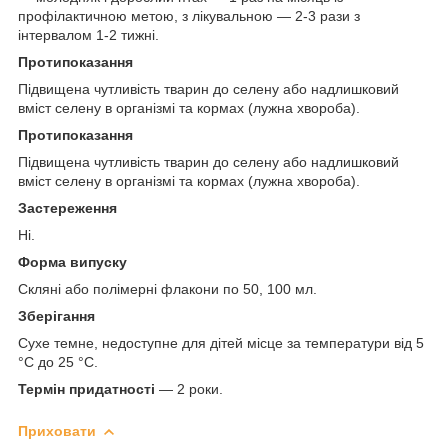
профілактичною метою, з лікувальною — 2-3 рази з
інтервалом 1-2 тижні.
Протипоказання
Підвищена чутливість тварин до селену або надлишковий
вміст селену в організмі та кормах (лужна хвороба).
Протипоказання
Підвищена чутливість тварин до селену або надлишковий
вміст селену в організмі та кормах (лужна хвороба).
Застереження
Ні.
Форма випуску
Скляні або полімерні флакони по 50, 100 мл.
Зберігання
Сухе темне, недоступне для дітей місце за температури від 5
°C до 25 °C.
Термін придатності
— 2 роки.
Приховати