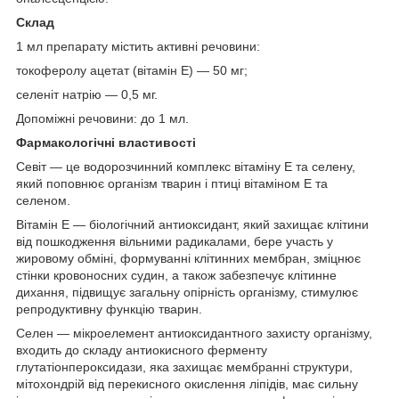
Склад
1 мл препарату містить активні речовини:
токоферолу ацетат (вітамін Е) — 50 мг;
селеніт натрію — 0,5 мг.
Допоміжні речовини: до 1 мл.
Фармакологічні властивості
Севіт — це водорозчинний комплекс вітаміну Е та селену,
який поповнює організм тварин і птиці вітаміном Е та
селеном.
Вітамін Е — біологічний антиоксидант, який захищає клітини
від пошкодження вільними радикалами, бере участь у
жировому обміні, формуванні клітинних мембран, зміцнює
стінки кровоносних судин, а також забезпечує клітинне
дихання, підвищує загальну опірність організму, стимулює
репродуктивну функцію тварин.
Селен — мікроелемент антиоксидантного захисту організму,
входить до складу антиокисного ферменту
глутатіонпероксидази, яка захищає мембранні структури,
мітохондрій від перекисного окислення ліпідів, має сильну