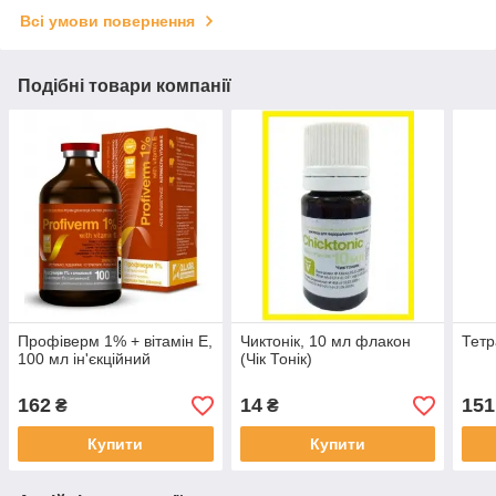
Всі умови повернення
Подібні товари компанії
Профіверм 1% + вітамін Е,
Чиктонік, 10 мл флакон
Тетр
100 мл ін'єкційний
(Чік Тонік)
162
14
151
₴
₴
Купити
Купити