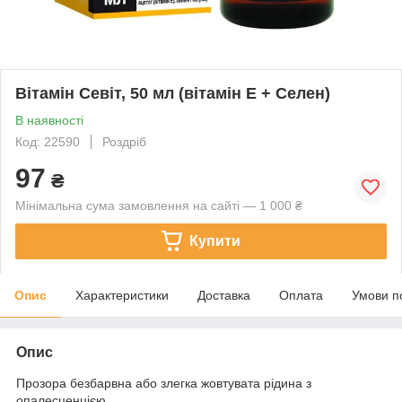
Вітамін Севіт, 50 мл (вітамін Е + Селен)
В наявності
Код: 22590
Роздріб
97
₴
Мінімальна сума замовлення на сайті — 1 000 ₴
Купити
Опис
Характеристики
Доставка
Оплата
Умови п
Опис
Прозора безбарвна або злегка жовтувата рідина з
опалесценцією.