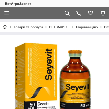
ВетАгроЗахист
Товари та послуги
ВЕТЗАХИСТ
Тваринництво
Віт