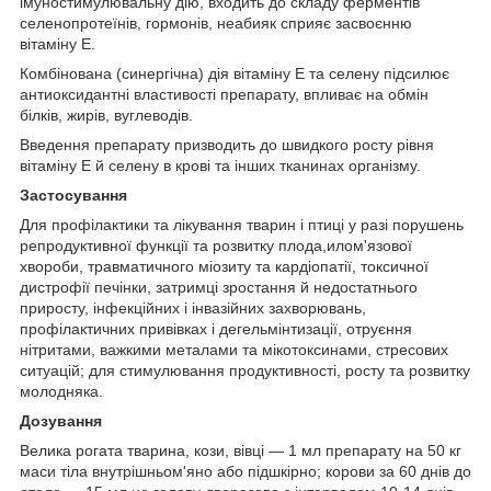
імуностимулювальну дію, входить до складу ферментів
селенопротеїнів, гормонів, неабияк сприяє засвоєнню
вітаміну Е.
Комбінована (синергічна) дія вітаміну Е та селену підсилює
антиоксидантні властивості препарату, впливає на обмін
білків, жирів, вуглеводів.
Введення препарату призводить до швидкого росту рівня
вітаміну Е й селену в крові та інших тканинах організму.
Застосування
Для профілактики та лікування тварин і птиці у разі порушень
репродуктивної функції та розвитку плода,илом'язової
хвороби, травматичного міозиту та кардіопатії, токсичної
дистрофії печінки, затримці зростання й недостатнього
приросту, інфекційних і інвазійних захворювань,
профілактичних привівках і дегельмінтизації, отруєння
нітритами, важкими металами та мікотоксинами, стресових
ситуацій; для стимулювання продуктивності, росту та розвитку
молодняка.
Дозування
Велика рогата тварина, кози, вівці — 1 мл препарату на 50 кг
маси тіла внутрішньом'яно або підшкірно; корови за 60 днів до