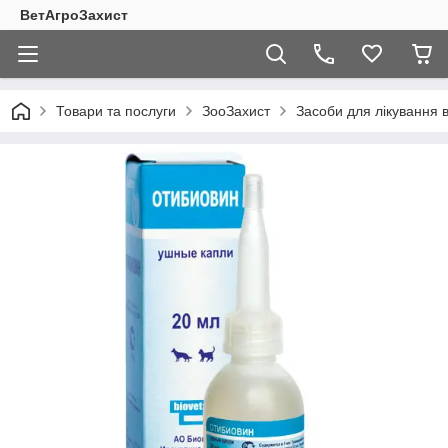
ВетАгроЗахист
Товари та послуги
ЗооЗахист
Засоби для лікування 