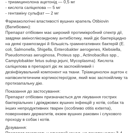
- триамцинолона ацетонід — 0,5 мг
- кислота саліцилова — 5 мг
- гентаміну сульфат — 2 мг
Фармакологічні властивості вушних крапель Otibiovin
(Ватибіовин):
Препарат отібіовин має широкий протимікробний спектр дії,
завдяки аміноглікозидному антибіотику, який діє бактеріцидно
на деякі грампозидні й більшість грамнегативних бактерій (E.
coli, Salmonella, Shigella, Enterobakter aerogenes, Klebsiella,
Pseudomonas aeruginosa, Proteus spp., Actinobacillus spp.,
Campylobakter fetus subsp.jejuni, Mycoplasma). Кислота
саліцилова в препараті діє як заспокійливий і
дезінфікувальний компонент на ткани. Тріамцинолон ацетон є
напівсинтетичним кортикостероїдом, який має заспокійливу та
протизапальну дію.
Показання до застосування:
Препарат отібіовин призначається для лікування гострих
бактеріальних і дріжджових вушних інфекцій у котів, собак та
інших непродуктивних тварин (особливо otitis externa),
поверхневих дерматитів, екзем вушних раковин і слухового
проходу в собак і котів.
Дозування:
Препарат закопують у слуховий канал, на початку курсу 3-4