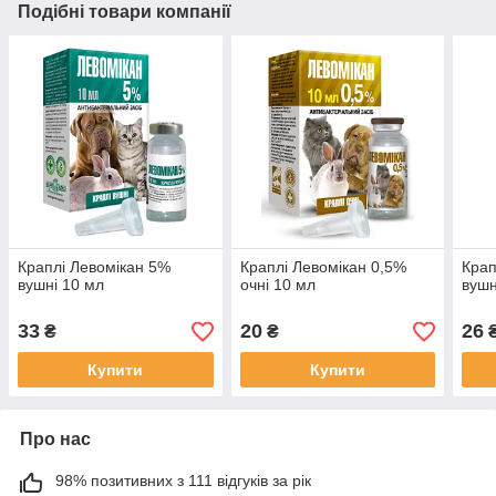
Подібні товари компанії
Краплі Левомікан 5%
Краплі Левомікан 0,5%
Крап
вушні 10 мл
очні 10 мл
вушн
33
20
26
₴
₴
Купити
Купити
Про нас
98% позитивних з 111 відгуків за рік