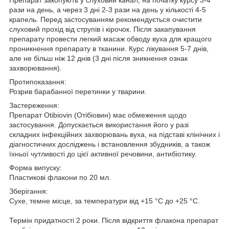
рази на день, а через 3 дні 2-3 рази на день у кількості 4-5
крапель. Перед застосуванням рекомендується очистити
слуховий прохід від струпів і кірочок. Після закапування
препарату провести легкий масаж обводу вуха для кращого
проникнення препарату в тканини. Курс лікування 5-7 днів,
але не більш ніж 12 днів (3 дні після зникнення ознак
захворювання).
Протипоказання:
Розрив барабанної перетинки у тварини.
Застереження:
Препарат Otibiovin (Отібіовин) має обмеження щодо
застосування. Допускається використання його у разі
складних інфекційних захворювань вуха, на підставі клінічних і
діагностичних досліджень і встановлення збудників, а також
їхньої чутливості до цієї активної речовини, антибіотику.
Форма випуску:
Пластикові флакони по 20 мл.
Зберігання:
Сухе, темне місце, за температури від +15 °C до +25 °C.
Термін придатності 2 роки. Після відкриття флакона препарат