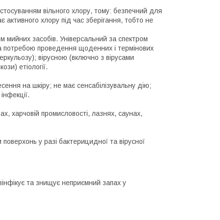
астосуванням вільного хлору, тому: безпечний для
є активного хлору під час зберігання, тобто не
мийних засобів. Універсальний за спектром
за потребою проведення щоденних і термінових
еркульозу); вірусною (включно з вірусами
ози) етіології.
есення на шкіру; не має сенсабілізувальну дію;
інфекції.
х, харчовій промисловості, лазнях, саунах,
оверхонь у разі бактерицидної та вірусної
езінфікує та знищує неприємний запах у