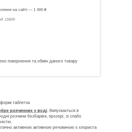
лення на сайті — 1 000 ₴
од:
15600
ено повернення та обмін даного товару
 формі таблеток
бре розчинних у воді
. Випускається в
Водні розчини безбарвні, прозорі, зі слабо
ністю.
ктично активною активною речовиною є хлориста