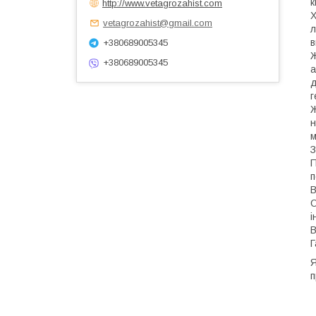
к
http://www.vetagrozahist.com
Х
vetagrozahist@gmail.com
л
в
+380689005345
Ж
+380689005345
а
д
г
н
м
З
П
п
В
О
і
В
Г
Я
п