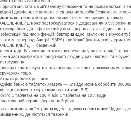
ислота або активний хлор.
лориста кислота є в зв'язаному положенні та не розпадається із з
юдей і довкілля; не вимагає спеціальних засобів безпеки; не втрача
имагає постійного контролю; не має різкого неприємного запаху.
АВЕЛЬ-КЛЕЙД може застосовуватися з додаванням 0,5% розчином 
нтимікробних дій, ефективний у всіх сферах людської діяльності 
езінфекцій під час інфекцій: бактерицидної (включно з вірусом туб
епатиту, склерозу, Австрії, SARS); грибкової (кандидози, дерматомік
ЖАВЕЛЬ-КЛЕЙД — безпечний:
алежить до IV класу малотоксичних речовин у разі інгаляції та нан
ожна застосовувати в присутності людей у разі бактерії та вірусної 
астосування:
репарат застосовують у лікувальних, шкільних, дошкільних установа
ерукарнях тощо.
итрати робочих розчинів:
днією банкою таблеток Жавель — Клейда можна обробити 30000м п
нфекції (включно з вірусними гепатитами, ВІЛ)
сього 1 таблетка на 100 м або 1 таблетка на 10 л води!
арантований термін зберігання 5 років.
кісні рекомендації отримав від заводчиків собак і кішок! Чудово д
риміщеннях, де містяться тварини!