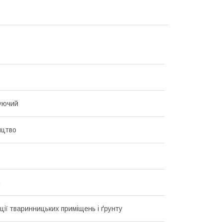
уючий
ицтво
m
ції тваринницьких приміщень і ґрунту