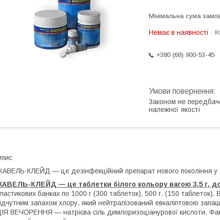
Мінімальна сума замов
Немає в наявності
К
+380 (68) 900-53-45
Законом не передбач
належної якості
Опис
АВЕЛЬ-КЛЕЙД — це дезінфекційний препарат нового покоління у
АВЕЛЬ-КЛЕЙД — це таблетки білого кольору вагою 3,5 г, до
ластикових банках по 1000 г (300 таблеток), 500 г. (150 таблеток). 
ідчутним запахом хлору, який нейтралізований евкаліптовою запаш
ІЯ ВЕЧОРЕННЯ — натрієва сіль димлоризоціанурової кислоти. Фа