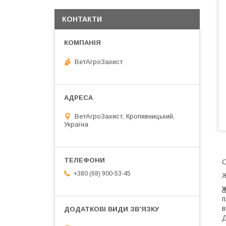
КОНТАКТИ
ВетАгроЗахист
ВетАгроЗахист, Кропивницький,
Україна
+380 (68) 900-53-45
Ж
Ж
п
в
Д