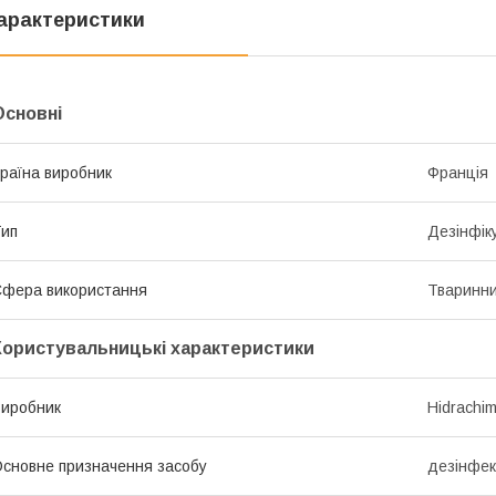
арактеристики
Основні
раїна виробник
Франція
ип
Дезінфік
фера використання
Тваринн
Користувальницькі характеристики
иробник
Hidrachi
сновне призначення засобу
дезінфек