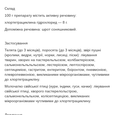
Склад
100 г препарату містить активну речовину:
хлортетрациклина гідрохлорид — 8 г.
Допоміжна речовина: шрот соняшниковий.
Застосування
Телята (до 3 місяців), поросята (до 3 місяців), звірі пушні
(кролики, видри, нутрії, норки, лисиці, піски): лікування
тварин, хворих на пастерельльозом, колібактеріозом,
сальмонельльльльозом, лестеріозом, лептоспірозом,
септицемією, гастритом, ентеритом, бхіронтом, пневмонією,
плевропевмонією, викликаними мікроорганізмами, чутливими
до хлортетрацикліну.
Молочатко свійської птиці (кури, індики, гуси, качки): лікування
свійської птиці, хворого пастерелольстрою,
сальмонельльльхом, колісептицецією, викликаних
мікроорганізмами чутливими до хлортетрациклину.
Дозування