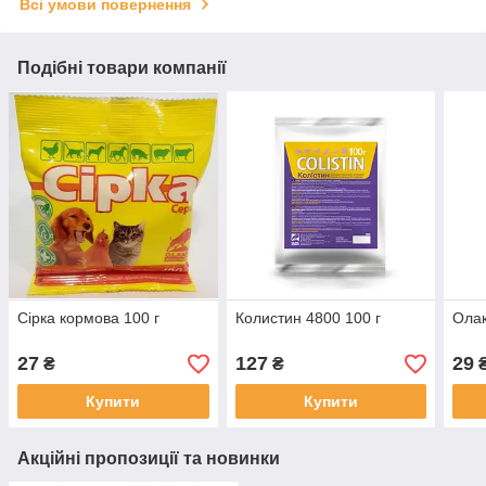
Всі умови повернення
Подібні товари компанії
Сірка кормова 100 г
Колистин 4800 100 г
Олак
27
127
29
₴
₴
Купити
Купити
Акційні пропозиції та новинки