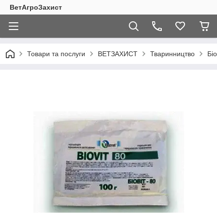
ВетАгроЗахист
Товари та послуги
ВЕТЗАХИСТ
Тваринництво
Біо