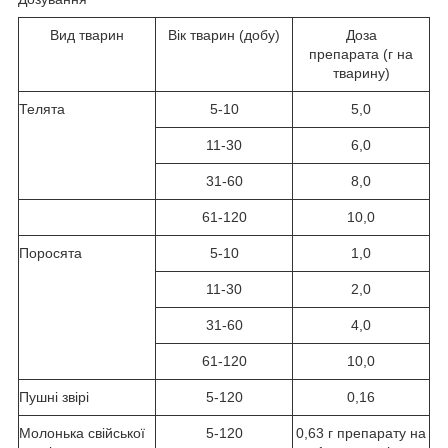
Вид тварин
Вік тварин (добу)
Доза
препарата
(г
на
тварину)
Телята
5-10
5,0
11-30
6,0
31-60
8,0
61-120
10,0
Поросята
5-10
1,0
11-30
2,0
31-60
4,0
61-120
10,0
Пушні звірі
5-120
0,16
Молонька свійської
5-120
0,63 г препарату на