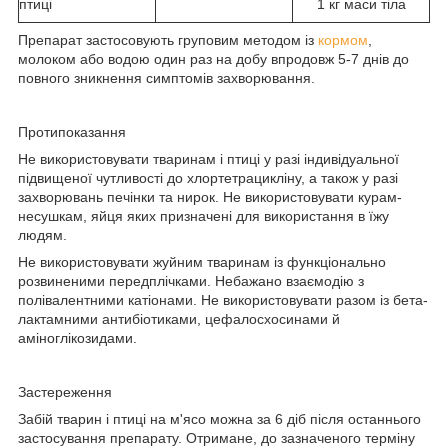
птиці
1 кг маси тіла
Препарат застосовують груповим методом із
кормом
,
молоком або водою один раз на добу впродовж 5-7 днів до
повного зникнення симптомів захворювання.
Протипоказання
Не використовувати тваринам і птиці у разі індивідуальної
підвищеної чутливості до хлортетрацикліну, а також у разі
захворювань печінки та нирок. Не використовувати курам-
несушкам, яйця яких призначені для використання в їжу
людям.
Не використовувати жуйним тваринам із функціонально
розвиненими передплічками. Небажано взаємодію з
полівалентними катіонами. Не використовувати разом із бета-
лактамними антибіотиками, цефалосхосинами й
аміноглікозидами.
Застереження
Забій тварин і птиці на м'ясо можна за 6 діб після останнього
застосування препарату. Отримане, до зазначеного терміну