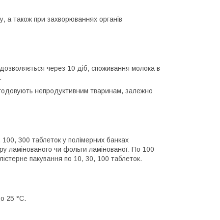
у, а також при захворюваннях органів
і) дозволяється через 10 діб, споживання молока в
.
згодовують непродуктивним тваринам, залежно
0, 100, 300 таблеток у полімерних банках
перу ламінованого чи фольги ламінованої. По 100
лістерне пакування по 10, 30, 100 таблеток.
о 25 °С.