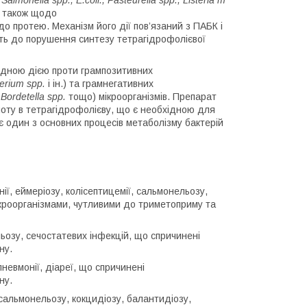
,
Salmonella
spp
.,
E
.
coli
.,
Pasteurella
spp
.,
Listeria
m
 також щодо
о протею. Механізм його дії пов’язаний з ПАБК і
ть до порушення синтезу тетрагідрофолієвої
идною дією проти грампозитивних
erium
spp
.
і ін.) та грамнегативних
,
Bordetella
spp
.
тощо) мікроорганізмів. Препарат
лоту в тетрагідрофолієву, що є необхідною для
є один з основних процесів метаболізму бактерій
ії, еймеріозу, колісептицемії, сальмонельозу,
ікроорганізмами, чутливими до триметоприму та
ьозу, сечостатевих інфекцій, що спричинені
ну.
невмонії, діареї, що спричинені
ну.
 сальмонельозу, кокцидіозу, балантидіозу,