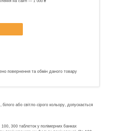
лення на сайті — 1 000 ₴
ено повернення та обмін даного товару
 білого або світло-сірого кольору, допускається
0, 100, 300 таблеток у полімерних банках