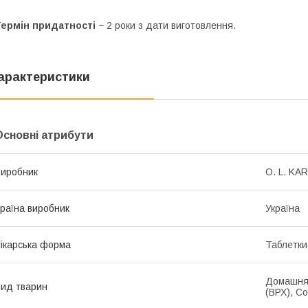
Термін придатності
− 2 роки з дати виготовлення.
арактеристики
Основні атрибути
иробник
O. L. KAR
раїна виробник
Україна
ікарська форма
Таблетки
Домашня 
ид тварин
(ВРХ), С