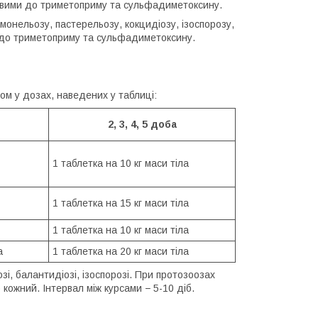
ливими до триметоприму та сульфадиметоксину.
ьмонельозу, пастерельозу, кокцидіозу, ізоспорозу,
 до триметоприму та сульфадиметоксину.
ом у дозах, наведених у таблиці:
2, 3, 4, 5 доба
1 таблетка на 10 кг маси тіла
1 таблетка на 15 кг маси тіла
1 таблетка на 10 кг маси тіла
а
1 таблетка на 20 кг маси тіла
і, балантидіозі, ізоспорозі. При протозоозах
кожний. Інтервал між курсами − 5-10 діб.