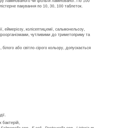
перу ламінованого чи фольги ламінованої. По 100
лістерне пакування по 10, 30, 100 таблеток.
ї, еймеріозу, колісептицемії, сальмонельозу,
ікроорганізмами, чутливими до триметоприму та
 білого або світло-сірого кольору, допускається
ії.
 бактерій,