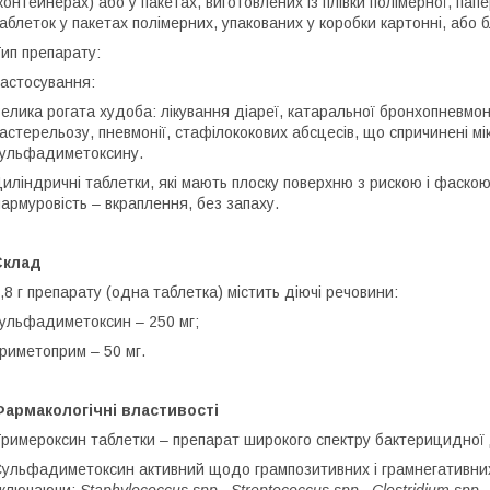
контейнерах) або у пакетах, виготовлених із плівки полімерної, па
аблеток у пакетах полімерних, упакованих у коробки картонні, або б
ип препарату:
астосування:
елика рогата худоба: лікування діареї, катаральної бронхопневмоні
астерельозу, пневмонії, стафілококових абсцесів, що спричинені м
ульфадиметоксину.
иліндричні таблетки, які мають плоску поверхню з рискою і фаскою,
армуровість – вкраплення, без запаху.
Склад
,8 г препарату (одна таблетка) містить діючі речовини:
ульфадиметоксин – 250 мг;
риметоприм – 50 мг.
армакологічні властивості
римероксин таблетки – препарат широкого спектру бактерицидної д
ульфадиметоксин активний щодо грампозитивних і грамнегативних