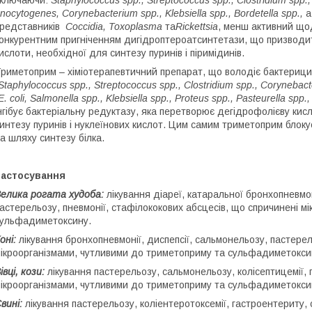
включаючи:
Staphylococcus
spp
.,
Streptococcus
spp
.,
Clostridium
spp
.
nocytogenes
,
Corynebacterium
spp
.,
Klebsiella
spp
.,
Bordetella
spp
.,
а
редставників
Coccidia
,
Toxoplasm
а
та
Rickettsia
, менш активний щод
онкурентним пригніченням дигідроптероатсинтетази, що призводи
ислоти, необхідної для синтезу пуринів і піримідинів.
риметоприм – хіміотерапевтичний препарат, що володіє бактериц
Staphylococcus
spp
.,
Streptococcus
spp
.,
Clostridium
spp
.,
Corynebact
Е.
coli
,
Salmonella
spp
.,
Klebsiella
spp
.,
Proteus
spp
.,
Pasteurel
l
a
spp
.
нгібує бактеріальну редуктазу, яка перетворює дегідрофолієву кис
интезу пуринів і нуклеїнових кислот. Цим самим триметоприм блоку
а шляху синтезу білка.
Застосування
елика рогата худоба:
лікування діареї, катаральної бронхопневмон
астерельозу, пневмонії, стафілококових абсцесів, що спричинені м
ульфадиметоксину.
оні:
лікування бронхопневмонії, диспепсії, сальмонельозу, пастерел
ікроорганізмами, чутливими до триметоприму та сульфадиметокси
івці, кози:
лікування пастерельозу, сальмонельозу, колісептицемії, п
ікроорганізмами, чутливими до триметоприму та сульфадиметокси
вині:
лікування пастерельозу, коліентеротоксемії, гастроентериту,