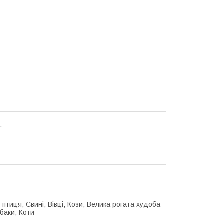
.
птиця, Свині, Вівці, Кози, Велика рогата худоба
обаки, Коти