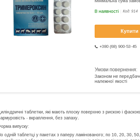
Мінімальна сума замов
В наявності
Код:
914
Купити
+380 (68) 900-53-45
Законом не передбач
належної якості
иліндричні таблетки, які мають плоску поверхню з рискою і фаскою,
армуровість - вкраплення, без запаху.
орма випуску:
о одній таблетці у пакетах з паперу ламінованого; по 10, 20, 30, 5