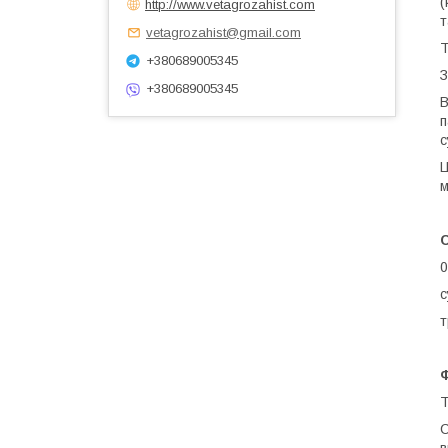
(
http://www.vetagrozahist.com
т
vetagrozahist@gmail.com
Т
+380689005345
З
+380689005345
В
п
с
Ц
м
0
с
т
Ф
Т
С