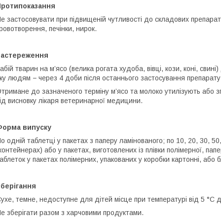
Протипоказання
е застосовувати при підвищеній чутливості до складових препарат
ровотворення, печінки, нирок.
Застереження
абій тварин на м’ясо (велика рогата худоба, вівці, кози, коні, свин
жу людям − через 4 доби після останнього застосування препарату
тримане до зазначеного терміну м’ясо та молоко утилізують або 
ід висновку лікаря ветеринарної медицини.
Форма випуску
о одній таблетці у пакетах з паперу ламінованого; по 10, 20, 30, 5
контейнерах) або у пакетах, виготовлених із плівки полімерної, па
аблеток у пакетах полімерних, упакованих у коробки картонні, або б
Зберігання
ухе, темне, недоступне для дітей місце при температурі від 5 °С д
е зберігати разом з харчовими продуктами.