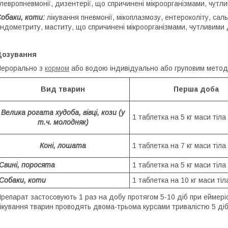
левропневмонії, дизентерії, що спричинені мікроорганізмами, чут
обаки, коти:
лікування пневмонії, мікоплазмозу, ентероколіту, сал
ндометриту, маститу, що спричинені мікроорганізмами, чутливими
Дозування
ерорально з
кормом
або водою індивідуально або груповим метод
Вид тварин
Перша доба
Велика рогата худоба, вівці, кози (у
1 таблетка на 5 кг маси тіла
т.ч. молодняк)
Коні, лошата
1 таблетка на 7 кг маси тіла
Свині, поросята
1 таблетка на 5 кг маси тіла
Собаки, коти
1 таблетка на 10 кг маси тіл
репарат застосовують 1 раз на добу протягом 5-10 діб при еймеріоз
ікування тварин проводять двома-трьома курсами тривалістю 5 діб 