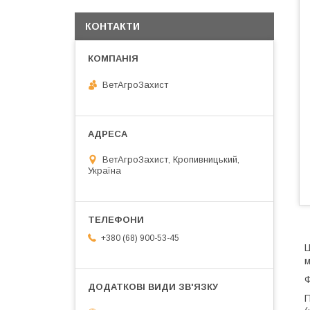
КОНТАКТИ
ВетАгроЗахист
ВетАгроЗахист, Кропивницький,
Україна
+380 (68) 900-53-45
Ц
м
Ф
П