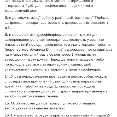
застосовують із лікувальною метою чотириразово з
інтервалом 7 діб, для профілактики — що 4 тижні в
терапевтичній дозі.
Для дегельмінтизації собак у разі інвазії, викликаної Thelazia
callipaeda, препарат застосовують дворазово з інтервалом 7
діб.
Для профілактики дирофіляріозу в несприятливих для
захворювання регіонах препарат застосовують у весняно-
літньо-осінній період: перед початком льоту комарів і москітів
(переносчиків збудника D. immitis) одноразово, потім один раз
на місяць і останній раз у сезоні через 1 місяць після
завершення льоту комах. Перед дегельмінтизацією треба
проконсультуватися з ветеринарним лікарем, щоб
унеможливити наявність у тварини в крові мікрофілярій.
14. У разі передозування препарату в деяких собак можуть
спостерігатися пригнічений стан, слинотечі, парез м'язів,
тремтіння і (або) хитка хода. Ці симптоми проходять
спонтанно впродовж доби, за потреби тварині призначають
засоби симптоматичної терапії.
15. Особливостей дії препарату під час його першого
застосування й заміни не виявлено.
16. Не треба застосовувати препарат цуценятам молодше 2-