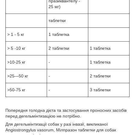
празиквантелу -
25 мг)
таблетки
> 1 - 5 кг
1 таблетка
> 5 -10 кг
2 таблетки
1 таблетка
>10-25 кг
-
1 таблетка
>25—50 кг
-
2 таблетки
>50-75 кг
-
3 таблетки
Попередня голодна дієта та застосування проносних засобів
перед дегельмінтизацією не потрібно.
Для дегельмінтизації собак у разі інвазії, викликаної
Angiostrongylus vasorum, Мілпразон таблетки для собак