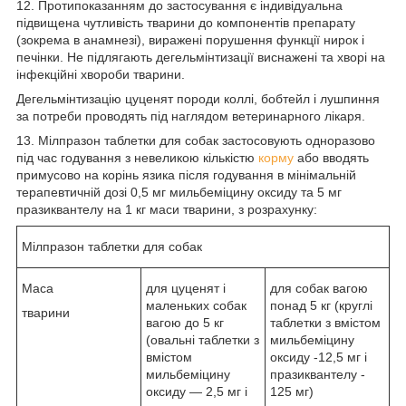
12. Протипоказанням до застосування є індивідуальна
підвищена чутливість тварини до компонентів препарату
(зокрема в анамнезі), виражені порушення функції нирок і
печінки. Не підлягають дегельмінтизації виснажені та хворі на
інфекційні хвороби тварини.
Дегельмінтизацію цуценят породи коллі, бобтейл і лушпиння
за потреби проводять під наглядом ветеринарного лікаря.
13. Мілпразон таблетки для собак застосовують одноразово
під час годування з невеликою кількістю
корму
або вводять
примусово на корінь язика після годування в мінімальній
терапевтичній дозі 0,5 мг мильбеміцину оксиду та 5 мг
празиквантелу на 1 кг маси тварини, з розрахунку:
Мілпразон таблетки для собак
Маса
для цуценят і
для собак вагою
маленьких собак
понад 5 кг (круглі
тварини
вагою до 5 кг
таблетки з вмістом
(овальні таблетки з
мильбеміцину
вмістом
оксиду -12,5 мг і
мильбеміцину
празиквантелу -
оксиду — 2,5 мг і
125 мг)