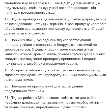
тижневого віку та масою менш ніж 0,5 кг. Дегельмінтизацію
годувальниць і вагітних сук у разі потреби проводять під
наглядом ветеринарного лікаря.
17. Під час проведення дегельмінтизації треба дотримуватися
рекомендованих інструкцій термінів. У разі пропуску чергового
оброблення застосування препарату відновлюють у тій самій
дозі та за тією ж схемою.
18. Побічних явищ і ускладнень під час застосування
препарату згідно зі справжньою інструкцією, зазвичай не
спостерігається. У деяких тварин може спостерігатися
млявість, атаксія, тремор м'язів, блювота та/або діарея, у цих
випадках застосування препарату припиняють і тварині
призначають засоби симптоматичної терапії.
19. Мілпразон таблетки для собак сумісні з селамектином,
відомості про сумісність препарату з іншими макроциклічними
лактонами немає.
20. Препарат не призначений для застосування
продуктивним тваринам.
21. Під час роботи з Мілпразоном таблетками для собак
необхідно дотримуватися загальних правил особистої гігієни
та техніки безпеки, передбачених під час роботи з