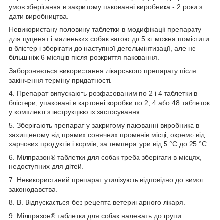
умов зберігання в закритому пакованні виробника - 2 роки з
дати виробництва.
Невикористану половину таблетки в модифікації препарату
для цуценят і маленьких собак вагою до 5 кг можна помістити
в блістер і зберігати до наступної дегельмінтизації, але не
більш ніж 6 місяців після розкриття паковання.
Забороняється використання лікарського препарату після
закінчення терміну придатності.
4. Препарат випускають розфасованим по 2 і 4 таблетки в
блістери, упаковані в картонні коробки по 2, 4 або 48 таблеток
у комплекті з інструкцією із застосування.
5. Зберігають препарат у закритому пакованні виробника в
захищеному від прямих сонячних променів місці, окремо від
харчових продуктів і кормів, за температури від 5 °C до 25 °C.
6. Мілпразон® таблетки для собак треба зберігати в місцях,
недоступних для дітей.
7. Невикористаний препарат утилізують відповідно до вимог
законодавства.
8. В. Відпускається без рецепта ветеринарного лікаря.
9. Мілпразон® таблетки для собак належать до групи