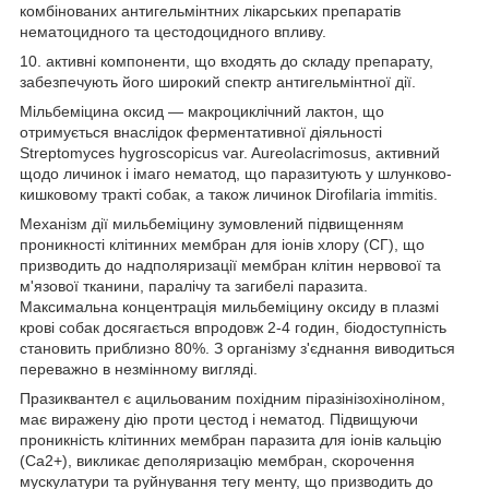
комбінованих антигельмінтних лікарських препаратів
нематоцидного та цестодоцидного впливу.
10. активні компоненти, що входять до складу препарату,
забезпечують його широкий спектр антигельмінтної дії.
Мільбеміцина оксид — макроциклічний лактон, що
отримується внаслідок ферментативної діяльності
Streptomyces hygroscopicus var. Aureolacrimosus, активний
щодо личинок і імаго нематод, що паразитують у шлунково-
кишковому тракті собак, а також личинок Dirofilaria immitis.
Механізм дії мильбеміцину зумовлений підвищенням
проникності клітинних мембран для іонів хлору (СГ), що
призводить до надполяризації мембран клітин нервової та
м'язової тканини, паралічу та загибелі паразита.
Максимальна концентрація мильбеміцину оксиду в плазмі
крові собак досягається впродовж 2-4 годин, біодоступність
становить приблизно 80%. З організму з'єднання виводиться
переважно в незмінному вигляді.
Празиквантел є ацильованим похідним піразінізохіноліном,
має виражену дію проти цестод і нематод. Підвищуючи
проникність клітинних мембран паразита для іонів кальцію
(Са
2+
), викликає деполяризацію мембран, скорочення
мускулатури та руйнування тегу менту, що призводить до