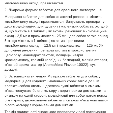
мильбеміцину оксид, празиквантел.
2. Лікарська форма: таблетки для орального застосування.
Мілпразон таблетки для собак як активні речовини містить
мильбеміцину оксид і празиквантел. Випускають препарат у
двох модифікаціях: для цуценят і маленьких собак вагою до 5
кг, що містить в 1 таблетці як активні речовини: мильбеміцина
оксид - 2,5 мг и празиквантел - 25 мг; і для собак вагою понад
5 кг, що містить в 1 таблетці як активні речовини:
мильбеміцина оксид — 12,5 мг і празиквантел — 125 мг. Як
допоміжні речовини препарат містить мікрокристалічну
целюлозу, моногідрат лактози, повідець, натрій
кроскармелозу, кремній колоїдний безводний, магнію стеарат,
м'ясний ароматизатор (AromaMeat Flavour 10022), сухі
дріжджі.
3. За зовнішнім виглядом Мілпразон таблетки для собак у
модифікації для цуценят і маленьких собак вагою до 5 кг
являють собою овальні, двояковипуклі таблетки зі смаком
м'яса жовтувато-білого кольору з коричневими домішками та
ризиком на одній стороні; модифікації для собак вагою понад
5 кг - круглі, двояковипулі таблетки зі смаком м'яса жовтувато-
білого кольору з коричневими домішками.
Термін придатності лікарського препарату у разі дотримання