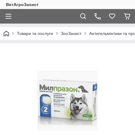
ВетАгроЗахист
Товари та послуги
ЗооЗахист
Антигельмінтики та про