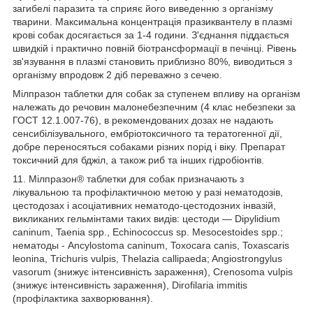
загибелі паразита та сприяє його виведенню з організму
тварини. Максимальна концентрація празиквантелу в плазмі
крові собак досягається за 1-4 години. З'єднання піддається
швидкій і практично повній біотрансформації в печінці. Рівень
зв'язування в плазмі становить приблизно 80%, виводиться з
організму впродовж 2 діб переважно з сечею.
Мілпразон таблетки для собак за ступенем впливу на організм
належать до речовин малонебезпечним (4 клас небезпеки за
ГОСТ 12.1.007-76), в рекомендованих дозах не надають
сенсибілізувального, ембріотоксичного та тератогенної дії,
добре переносяться собаками різних порід і віку. Препарат
токсичний для бджіл, а також риб та інших гідробіонтів.
11. Мілпразон® таблетки для собак призначають з
лікувальною та профілактичною метою у разі нематодозів,
цестодозах і асоціативних нематодо-цестодозних інвазій,
викликаних гельмінтами таких видів: цестоди — Dipylidium
caninum, Taenia spp., Echinococcus sp. Mesocestoides spp.;
нематоды - Ancylostoma caninum, Toxocara canis, Toxascaris
leonina, Trichuris vulpis, Thelazia callipaeda; Angiostrongylus
vasorum (знижує інтенсивність зараження), Crenosoma vulpis
(знижує інтенсивність зараження), Dirofilaria immitis
(профілактика захворювання).