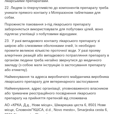
лікарськими препаратами.
22. Людям із гіперчутливістю до компонентів препарату треба
уникати прямого контакту з Мілпразоном таблетками для
собак.
Порожнисте паковання з-під лікарського препарату
забороняється використовувати для побутових цілей, воно
підлягає утилізації з побутовими відходами.
23. У разі випадкового контакту лікарського препарату зі
шкірою або слизовими оболонками очей, їх необхідно
промити великою кількістю проточної води. У разі прояву
алергічних реакцій або випадкового потрапляння препарату в
організм людини треба негайно звернутися до медичного
закладу (з собою мати інструкцію із застосування препарату
або етикетку).
Найменування та адреса виробничого майданчика виробника
лікарського препарату для ветеринарного застосування
Найменування, адрес організації, уповноваженого власником
або тримачем реєстраційного посвідчення лікарського
препарату на прийняття претензій від споживача
АО «КРКА, Д.д., Нове місце», Шмарешка цеста 6, 8501 Нове
місце, Словенія/"КШСА, d.d., Novo mesto», Smarjeska cesta 6,