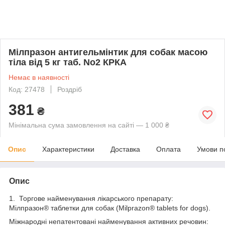
Мілпразон антигельмінтик для собак масою
тіла від 5 кг таб. No2 КРКА
Немає в наявності
Код: 27478
Роздріб
381
₴
Мінімальна сума замовлення на сайті — 1 000 ₴
Опис
Характеристики
Доставка
Оплата
Умови п
Опис
1. Торгове найменування лікарського препарату:
Мілпразон
®
таблетки для собак (Milprazon
®
tablets for dogs).
Міжнародні непатентовані найменування активних речовин: