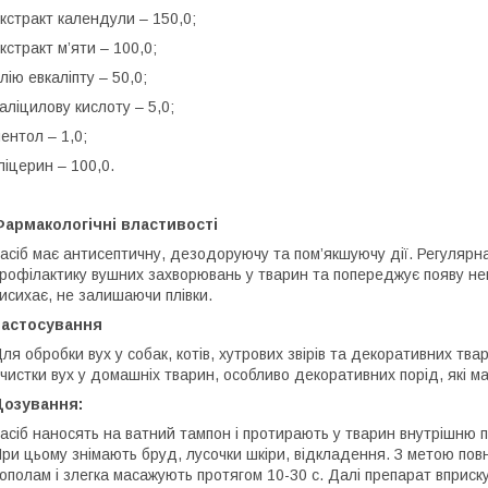
кстракт календули – 150,0;
кстракт м’яти – 100,0;
лію евкаліпту – 50,0;
аліцилову кислоту – 5,0;
ентол – 1,0;
ліцерин – 100,0.
армакологічні властивості
асіб має антисептичну, дезодоруючу та пом’якшуючу дії. Регуляр
рофілактику вушних захворювань у тварин та попереджує появу не
исихає, не залишаючи плівки.
Застосування
ля обробки вух у собак, котів, хутрових звірів та декоративних тва
чистки вух у домашніх тварин, особливо декоративних порід, які ма
Дозування:
асіб наносять на ватний тампон і протирають у тварин внутрішню 
ри цьому знімають бруд, лусочки шкіри, відкладення. З метою по
ополам і злегка масажують протягом 10-30 с. Далі препарат вприску