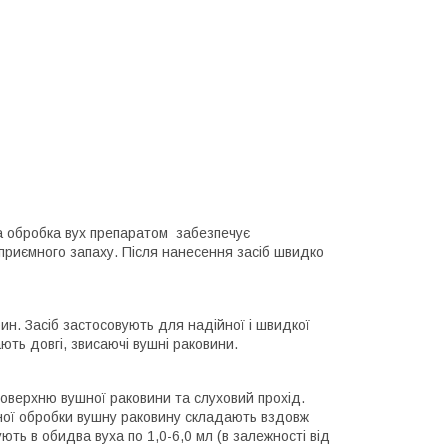
на обробка вух препаратом забезпечує
приємного запаху. Після нанесення засіб швидко
рин. Засіб застосовують для надійної і швидкої
ють довгі, звисаючі вушні раковини.
поверхню вушної раковини та слуховий прохід.
вної обробки вушну раковину складають вздовж
ють в обидва вуха по 1,0-6,0 мл (в залежності від