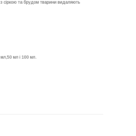
із сіркою та брудом тварини видаляють
мл,50 мл і 100 мл.