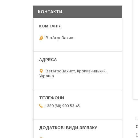
КОНТАКТИ
ВетАгроЗахист
ВетАгроЗахист, Кропивницький,
Україна
+380 (68) 900-53-45
П
1