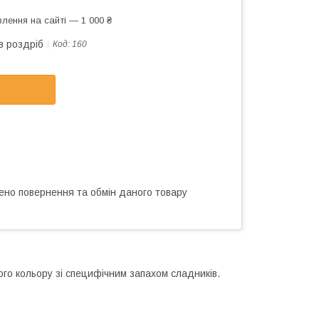
лення на сайті — 1 000 ₴
в роздріб
Код:
160
ено повернення та обмін даного товару
ого кольору зі специфічним запахом сладників.