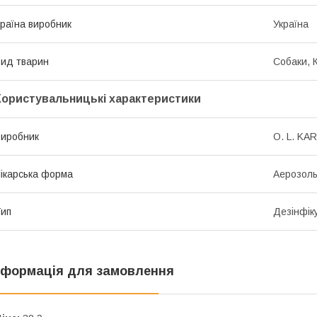
раїна виробник
Україна
ид тварин
Собаки, 
Користувальницькі характеристики
иробник
О. L. KAR
ікарська форма
Аерозол
ип
Дезінфік
нформація для замовлення