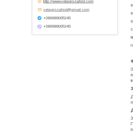
http://www.vetagrozahist.com
е
vetagrozahist@gmail.com
е
+380689005345
о
+380689005345
с
м
г
Ф
З
п
в
Д
о
З
П
п