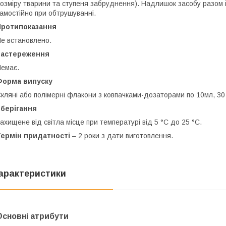
озміру тварини та ступеня забруднення). Надлишок засобу разом 
амостійно при обтрушуванні.
Протипоказання
е встановлено.
Застереження
емає.
Форма випуску
кляні або полімерні флакони з ковпачками-дозаторами по 10мл, 30 
Зберігання
ахищене від світла місце при температурі від 5 °С до 25 °С.
Термін придатності
– 2 роки з дати виготовлення.
арактеристики
Основні атрибути