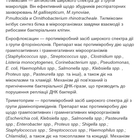
Тілмікозин — антибіотик широкого спектра дії з групи
макролідів. Він ефективний щодо збудників респіраторних
захворювань
M.gallisepticum, M.synoviae,
P.multocida
и
Ornithobacterium rhinotracheale
. Тилмікозин
інгібує синтез білка в мікроорганізмах завдяки взаємодії з
рибосами бактеріальних клітин.
Енрофлоксацин — протимікробний засіб широкого спектра дії
з групи фторхінолонів. Препарат має протимікробну дію щодо
грампозитивних і грамнегативних мікроорганізмів
(
Staphylococcus spp., Streptococcus spp., Clostridium spp.,
Listeria monocytogenes, Corinebacterium spp., Pseudomonas,
E. coli, Haemophilus spp., Salmonella spp., Klebsiella spp. ,
Proteus spp., Pasteurella spp.
та інші), а також діє на
мікоклазми та хламідії. Механізм дії пов'язаний із
пригніченням бактеріальної ДНК-гірази, що призводить до
порушення репліації ДНК бактерій.
Триметоприм — протимікробний засіб широкого спектра дії з
групи діамінопіримідинів. Препарат має протимікробну дію
щодо грампозитивних і грамнегативних мікроорганізмів
(
Escherichia coli, Klebsiella spp., Salmonella spp.; Pasteurella
spp.; Enterobacter spp., Proteus spp.; Shigella spp.;
Staphylococcus spp.; Streptococcus spp.; Haemophilus spp.;
Chlamidia
), а також діє на токсоплазми та кокцидії. Механізм