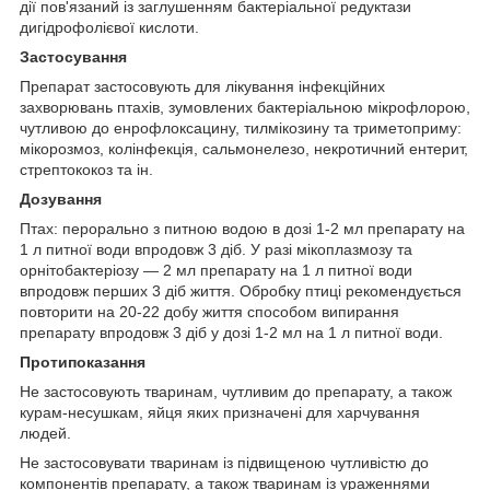
дії пов'язаний із заглушенням бактеріальної редуктази
дигідрофолієвої кислоти.
Застосування
Препарат застосовують для лікування інфекційних
захворювань птахів, зумовлених бактеріальною мікрофлорою,
чутливою до енрофлоксацину, тилмікозину та триметоприму:
мікорозмоз, колінфекція, сальмонелезо, некротичний ентерит,
стрептококоз та ін.
Дозування
Птах: перорально з питною водою в дозі 1-2 мл препарату на
1 л питної води впродовж 3 діб. У разі мікоплазмозу та
орнітобактеріозу — 2 мл препарату на 1 л питної води
впродовж перших 3 діб життя. Обробку птиці рекомендується
повторити на 20-22 добу життя способом випирання
препарату впродовж 3 діб у дозі 1-2 мл на 1 л питної води.
Протипоказання
Не застосовують тваринам, чутливим до препарату, а також
курам-несушкам, яйця яких призначені для харчування
людей.
Не застосовувати тваринам із підвищеною чутливістю до
компонентів препарату, а також тваринам із ураженнями