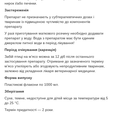
нирок і/або печінки.
Застережені
я
Препарат не призначають у субтерапевтичних дозах і
тваринам із підвищеною чутливістю до компонентів
препарату.
У разі приготування маткового розчину необхідно додавати
препарат у воду. Вода з препаратом має бути єдиним
джерелом питної води в період лікування!
Період очікування (каренція)
Забій птиці на м'ясо можна за 12 діб після останнього
застосування препарату. Отримане до зазначеного терміну
м'ясо утилізують або згодовують непродуктивним тваринам,
залежно від укладення лікаря ветеринарної медицини.
Форма випуску
Пластикові флакони по 1000 мл.
Зберігання
Сухе, темне, недоступне для дітей місце за температури від 5
до 25 °C.
Термін придатності — 2 роки.