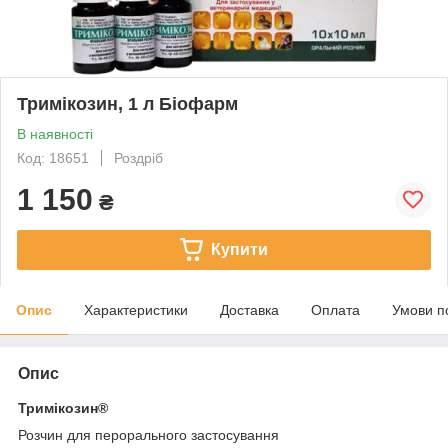
Тримікозин, 1 л Біофарм
В наявності
Код: 18651
Роздріб
1 150
₴
Купити
Опис
Характеристики
Доставка
Оплата
Умови п
Опис
Тримікозин®
Розчин для перорального застосування