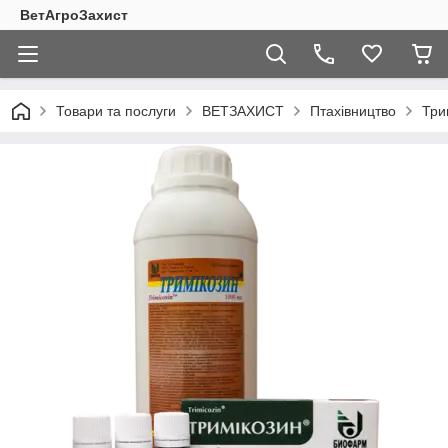
ВетАгроЗахист
Товари та послуги
ВЕТЗАХИСТ
Птахівництво
Три