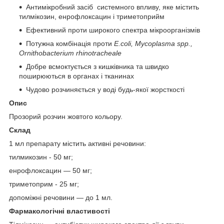
Антимікробний засіб системного впливу, яке містить
тилмікозин, енрофлоксацин і триметоприйм
Ефективний проти широкого спектра мікроорганізмів
Потужна комбінація проти
E.coli, Mycoplasma spp.,
Ornithobacterium rhinotracheale
Добре всмоктується з кишківника та швидко
поширюються в органах і тканинах
Чудово розчиняється у воді будь-якої жорсткості
Опис
Прозорий розчин жовтого кольору.
Склад
1 мл препарату містить активні речовини:
тилмикозин - 50 мг;
енрофлоксацин — 50 мг;
триметоприм - 25 мг;
допоміжні речовини — до 1 мл.
Фармакологічні властивості