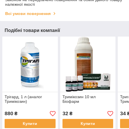
належної якості
Всі умови повернення
Подібні товари компанії
Трігард, 1 л (аналог
Тримікозин 10 мл
Триг
Тримікозин)
Біофарм
Трим
880
32
34
₴
₴
Купити
Купити