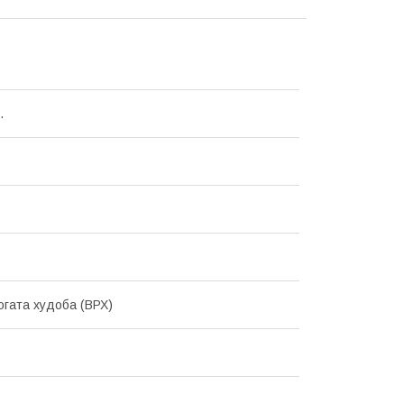
.
огата худоба (ВРХ)