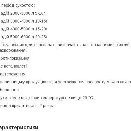
 період сухостою:
адій 2000-3000 л 5-10г.
адій 3000-4000 л 10-15г.
адій 4000-5000 л 15-20г.
адій 5000-6000 л 20-25г.
 лікувальних цілях препарат призначають за показаннями в тих же 
захворювання.
ротипоказання
е встановлені.
астереження
варинницьку продукцію після застосування препарату можна вико
берігання
ухе темне місце при температурі не вище 25 °С.
ермін придатності - 2 роки.
арактеристики