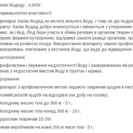
алію йодиду - 0,003г.
армакологічні властивості
репарат Калію йодид не містить вільного йоду, і тому не діє под
ракту. Калію йодид добре всмоктується і змінюється з утворення
амо, як і йод. Йод бере участь в обміні речовин в організмі твари
прияє ферментоутворенню, підтримує захисні реакції організму, п
пливає на розвиток плода. Використання препарату сприяє профіла
ахворювань, пов'язаних з нестачею йоду, що веде до підвищення 
астосування
рофілактика і лікування недостатності йоду і захворюваннях які ро
онах з недостатнім вмістом йоду в ґрунтах і кормах.
озування
репарат з профілактичною метою задають тваринам щодня в наст
еликій рогатій худобі на відгодівлі (на добу на голову).
олодняку масою тіла до 300 кг - 5 г;
олодняку масою тіла понад 300 кг - 10 г.
орослим тваринам 15-20г.
икам-виробникам на кожні 200 кг маси тіла - 5 г.