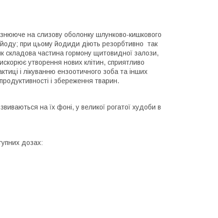
разнююче на слизову оболонку шлунково-кишкового
м йоду; при цьому йодиди діють резорбтивно так
н як складова частина гормону щитовидної залози,
рискорює утворення нових клітин, сприятливо
ктиці і лікуванню ензоотичного зоба та інших
продуктивності і збереження тварин.
звиваються на їх фоні, у великої рогатої худоби в
упних дозах: