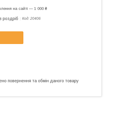
лення на сайті — 1 000 ₴
в роздріб
Код:
20406
ено повернення та обмін даного товару
ування