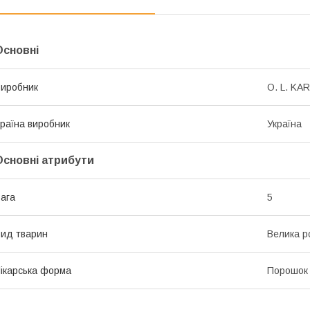
Основні
иробник
O. L. KAR
раїна виробник
Україна
Основні атрибути
ага
5
ид тварин
Велика р
ікарська форма
Порошок