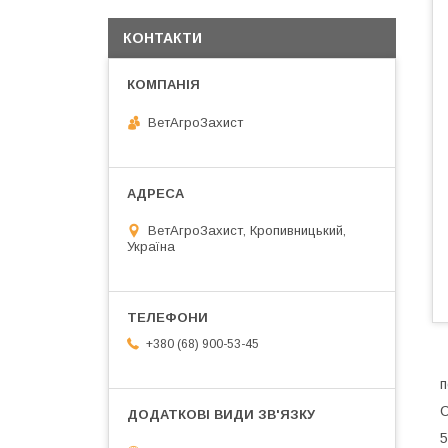
КОНТАКТИ
ВетАгроЗахист
ВетАгроЗахист, Кропивницький,
Україна
+380 (68) 900-53-45
5