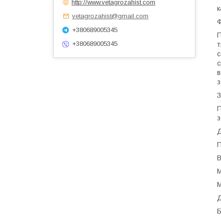
http://www.vetagrozahist.com
к
vetagrozahist@gmail.com
Ф
+380689005345
П
+380689005345
т
с
с
в
з
З
П
з
Д
П
В
М
М
Д
Б