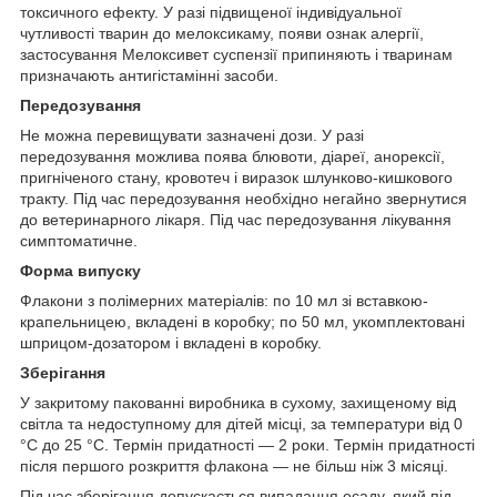
токсичного ефекту. У разі підвищеної індивідуальної
чутливості тварин до мелоксикаму, появи ознак алергії,
застосування Мелоксивет суспензії припиняють і тваринам
призначають антигістамінні засоби.
Передозування
Не можна перевищувати зазначені дози. У разі
передозування можлива поява блювоти, діареї, анорексії,
пригніченого стану, кровотеч і виразок шлунково-кишкового
тракту. Під час передозування необхідно негайно звернутися
до ветеринарного лікаря. Під час передозування лікування
симптоматичне.
Форма випуску
Флакони з полімерних матеріалів: по 10 мл зі вставкою-
крапельницею, вкладені в коробку; по 50 мл, укомплектовані
шприцом-дозатором і вкладені в коробку.
Зберігання
У закритому пакованні виробника в сухому, захищеному від
світла та недоступному для дітей місці, за температури від 0
°C до 25 °C. Термін придатності — 2 роки. Термін придатності
після першого розкриття флакона — не більш ніж 3 місяці.
Під час зберігання допускається випадання осаду, який під