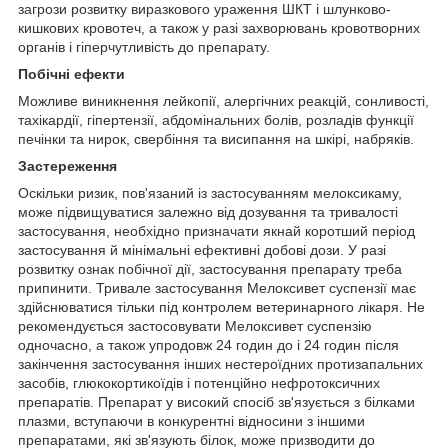
загрози розвитку виразкового ураження ШКТ і шлунково-
кишкових кровотеч, а також у разі захворювань кровотворних
органів і гіперчутливість до препарату.
Побічні ефекти
Можливе виникнення лейкопії, алергічних реакцій, сонливості,
тахікардії, гіпертензії, абдомінальних болів, розладів функції
печінки та нирок, свербіння та висипання на шкірі, набряків.
Застереження
Оскільки ризик, пов'язаний із застосуванням мелоксикаму,
може підвищуватися залежно від дозування та тривалості
застосування, необхідно призначати якнай коротший період
застосування й мінімальні ефективні добові дози. У разі
розвитку ознак побічної дії, застосування препарату треба
припинити. Тривале застосування Мелоксивет суспензії має
здійснюватися тільки під контролем ветеринарного лікаря. Не
рекомендується застосовувати Мелоксивет суспензію
одночасно, а також упродовж 24 годин до і 24 годин після
закінчення застосування інших нестероїдних протизапальних
засобів, глюкокортикоїдів і потенційно нефротоксичних
препаратів. Препарат у високий спосіб зв'язується з білками
плазми, вступаючи в конкурентні відносини з іншими
препаратами, які зв'язують білок, може призводити до