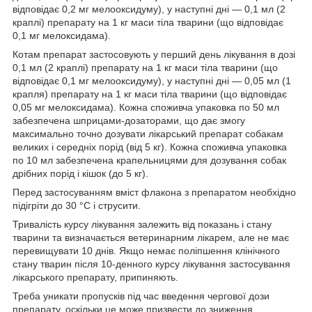
відповідає 0,2 мг мелооксидуму), у наступні дні — 0,1 мл (2
краплі) препарату на 1 кг маси тіла тварини (що відповідає
0,1 мг мелоксидама).
Котам препарат застосовують у перший день лікування в дозі
0,1 мл (2 краплі) препарату на 1 кг маси тіла тварини (що
відповідає 0,1 мг мелооксидуму), у наступні дні — 0,05 мл (1
крапля) препарату на 1 кг маси тіла тварини (що відповідає
0,05 мг мелоксидама). Кожна споживча упаковка по 50 мл
забезпечена шприцами-дозаторами, що дає змогу
максимально точно дозувати лікарський препарат собакам
великих і середніх порід (від 5 кг). Кожна споживча упаковка
по 10 мл забезпечена крапельницями для дозування собак
дрібних порід і кішок (до 5 кг).
Перед застосуванням вміст флакона з препаратом необхідно
підігріти до 30 °C і струсити.
Тривалість курсу лікування залежить від показань і стану
тварини та визначається ветеринарним лікарем, але не має
перевищувати 10 днів. Якщо немає поліпшення клінічного
стану тварин після 10-денного курсу лікування застосування
лікарського препарату, припиняють.
Треба уникати пропусків під час введення чергової дози
препарату, оскільки це може призвести до зниження