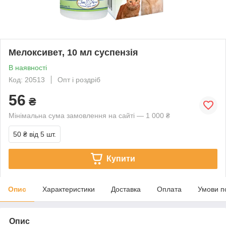
Мелоксивет, 10 мл суспензія
В наявності
Код: 20513
Опт і роздріб
56
₴
Мінімальна сума замовлення на сайті — 1 000 ₴
50 ₴
від 5 шт.
Купити
Опис
Характеристики
Доставка
Оплата
Умови п
Опис