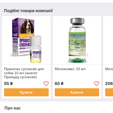
Подібні товари компанії
Пранатан суспензія для
Мелоксивет, 10 мл
Мело
собак 10 мл (аналог
Празіцид суспензія)
55
60
208
₴
₴
Купити
Купити
Про нас