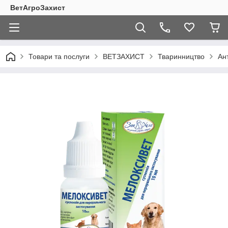
ВетАгроЗахист
Товари та послуги
ВЕТЗАХИСТ
Тваринництво
Ан