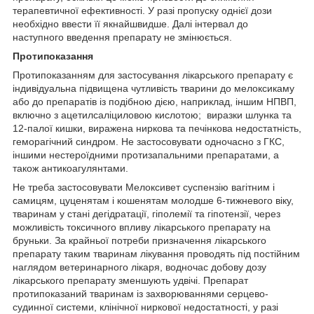
терапевтичної ефективності. У разі пропуску однієї дози
необхідно ввести її якнайшвидше. Далі інтервал до
наступного введення препарату не змінюється.
Протипоказання
Протипоказанням для застосування лікарського препарату є
індивідуальна підвищена чутливість тварини до мелоксикаму
або до препаратів із подібною дією, наприклад, іншим НПВП,
включно з ацетилсаліциловою кислотою; виразки шлунка та
12-палої кишки, виражена ниркова та печінкова недостатність,
геморагічний синдром. Не застосовувати одночасно з ГКС,
іншими нестероїдними протизапальними препаратами, а
також антикоагулянтами.
Не треба застосовувати Мелоксивет суспензію вагітним і
самицям, цуценятам і кошенятам молодше 6-тижневого віку,
тваринам у стані дегідратації, гіполемії та гіпотензії, через
можливість токсичного впливу лікарського препарату на
бруньки. За крайньої потреби призначення лікарського
препарату таким тваринам лікування проводять під постійним
наглядом ветеринарного лікаря, водночас добову дозу
лікарського препарату зменшують удвічі. Препарат
протипоказаний тваринам із захворюваннями серцево-
судинної системи, клінічної ниркової недостатності, у разі