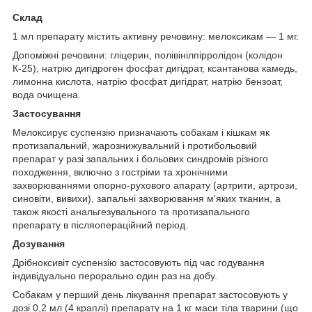
Склад
1 мл препарату містить активну речовину: мелоксикам — 1 мг.
Допоміжні речовини: гліцерин, полівінілпірролідон (колідон
К-25), натрію дигідроген фосфат дигідрат, ксантанова камедь,
лимонна кислота, натрію фосфат дигідрат, натрію бензоат,
вода очищена.
Застосування
Мелоксирує суспензію призначають собакам і кішкам як
протизапальний, жарознижувальний і протибольовий
препарат у разі запальних і больових синдромів різного
походження, включно з гостріми та хронічними
захворюваннями опорно-рухового апарату (артрити, артрози,
синовіти, вивихи), запальні захворювання м'яких тканин, а
також якості анальгезувального та протизапального
препарату в післяопераційний період.
Дозування
Дрібноксивіт суспензію застосовують під час годування
індивідуально перорально один раз на добу.
Собакам у перший день лікування препарат застосовують у
дозі 0,2 мл (4 краплі) препарату на 1 кг маси тіла тварини (що