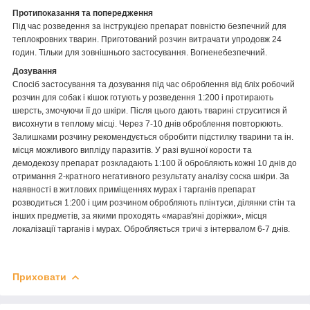
Протипоказання та попередження
Під час розведення за інструкцією препарат повністю безпечний для
теплокровних тварин. Приготований розчин витрачати упродовж 24
годин. Тільки для зовнішнього застосування. Вогненебезпечний.
Дозування
Спосіб застосування та дозування під час оброблення від бліх робочий
розчин для собак і кішок готують у розведення 1:200 і протирають
шерсть, змочуючи її до шкіри. Після цього дають тварині струситися й
висохнути в теплому місці. Через 7-10 днів оброблення повторюють.
Залишками розчину рекомендується обробити підстилку тварини та ін.
місця можливого випліду паразитів. У разі вушної корости та
демодекозу препарат розкладають 1:100 й обробляють кожні 10 днів до
отримання 2-кратного негативного результату аналізу соска шкіри. За
наявності в житлових приміщеннях мурах і тарганів препарат
розводиться 1:200 і цим розчином обробляють плінтуси, ділянки стін та
інших предметів, за якими проходять «марав'яні доріжки», місця
локалізації тарганів і мурах. Обробляється тричі з інтервалом 6-7 днів.
Приховати