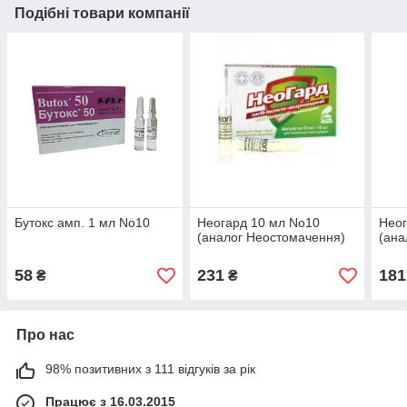
Подібні товари компанії
Бутокс амп. 1 мл No10
Неогард 10 мл No10
Неог
(аналог Неостомачення)
(ана
58
231
181
₴
₴
Про нас
98% позитивних з 111 відгуків за рік
Працює з 16.03.2015