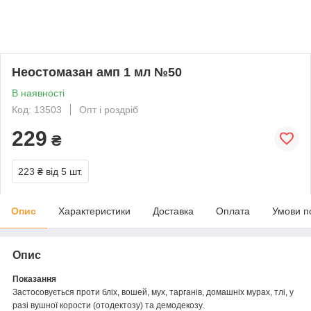
Неостомазан амп 1 мл №50
В наявності
Код: 13503
Опт і роздріб
229
₴
223 ₴
від 5 шт.
Опис
Характеристики
Доставка
Оплата
Умови п
Опис
Показання
Застосовується проти бліх, вошей, мух, тарганів, домашніх мурах, тлі, у
разі вушної корости (отодектозу) та демодекозу.