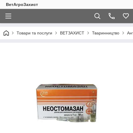
ВетАгроЗахист
Товари та послуги
ВЕТЗАХИСТ
Тваринництво
Ан