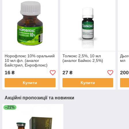
Норофлокс 10% оральний
Толкокс 2,5%, 10 мл
Дьог
10 мл фл. (аналог
(аналог Байкос 2,5%)
мл
Байстрил, Енрофлокс)
16
27
200
₴
₴
Купити
Купити
Акційні пропозиції та новинки
–21%