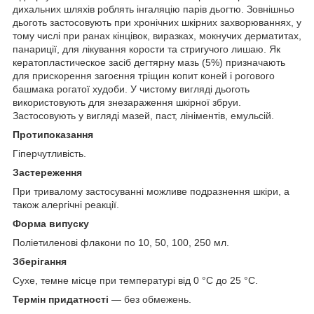
дихальних шляхів роблять інгаляцію парів дьогтю. Зовнішньо
дьоготь застосовують при хронічних шкірних захворюваннях, у
тому числі при ранах кінцівок, виразках, мокнучих дерматитах,
панариції, для лікування корости та стригучого лишаю. Як
кератопластическое засіб дегтярну мазь (5%) призначають
для прискорення загоєння тріщин копит коней і рогового
башмака рогатої худоби. У чистому вигляді дьоготь
використовують для знезараження шкірної збруи.
Застосовують у вигляді мазей, паст, лініментів, емульсій.
Протипоказання
Гіперчутливість.
Застереження
При тривалому застосуванні можливе подразнення шкіри, а
також алергічні реакції.
Форма випуску
Поліетиленові флакони по 10, 50, 100, 250 мл.
Зберігання
Сухе, темне місце при температурі від 0 °С до 25 °С.
Термін придатності
— без обмежень.