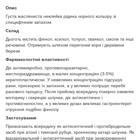
Опис
Густа масляниста неклейка рідина чорного кольору зі
специфічним запахом.
Склад
Дьоготь містить фенол, ксилол, толуол, гваякол, смоли та інші
речовини. Отримують шляхом перегонки кори і деревини
берези.
Фармакологічні властивості
Діє антимикробно, противопаразитарно,
местнораздражающе, в малих концентраціях (3-5%)
кератопластически. У невеликих концентраціях підсушує
рани, прискорює їх загоєння, а у великих погіршує перебіг
ранового процесу. Після прийому всередину помірно оживляє
моторику і секрецію шлунка, діє антисептично і
противогнилостно, а у великих дозах викликає гастроентерит
отруєння подібно фенолу.
Застосування
Призначають всередину як антисептичний і протибродильне
засіб при атонії і тимпанії рубця, хронічному катарі шлунка. Як
відхаркувальний і антисептичний засіб при захворюваннях