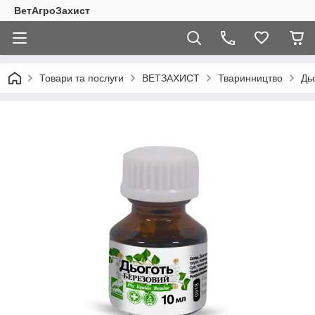
ВетАгроЗахист
Товари та послуги
ВЕТЗАХИСТ
Тваринництво
Дь