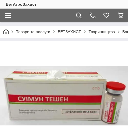
ВетАгроЗахист
Товари та послуги
ВЕТЗАХИСТ
Тваринництво
Ва