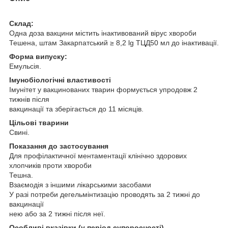
Склад:
Одна доза вакцини містить інактивований вірус хвороби
Тешена, штам Закарпатський ≥ 8,2 lg ТЦД50 мл до інактивації.
Форма випуску:
Емульсія.
Імунобіологічні властивості
Імунітет у вакцинованих тварин формується упродовж 2
тижнів після
вакцинації та зберігається до 11 місяців.
Цільові тварини
Свині.
Показання до застосування
Для профілактичної ментаментації клінічно здорових
хлопчиків проти хвороби
Тешна.
Взаємодія з іншими лікарськими засобами
У разі потреби дегельмінтизацію проводять за 2 тижні до
вакцинації
нею або за 2 тижні після неї.
Особливі вказівки (у період супоросності)