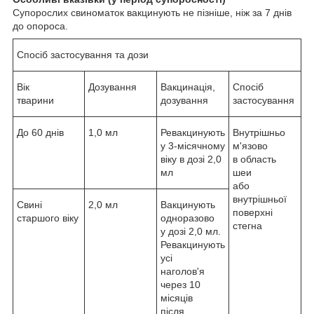
Супорослих свиноматок вакцинують не пізніше, ніж за 7 днів
до опороса.
Спосіб застосування та дози
Вік
Дозування
Вакцинація,
Спосіб
тварини
дозування
застосування
До 60 днів
1,0 мл
Ревакцинують
Внутрішньо
у 3-місячному
м'язово
віку в дозі 2,0
в область
мл
шеи
або
внутрішньої
Свині
2,0 мл
Вакцинують
поверхні
старшого віку
одноразово
стегна
у дозі 2,0 мл.
Ревакцинують
усі
наголов'я
через 10
місяців
після