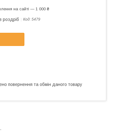
лення на сайті — 1 000 ₴
в роздріб
Код:
5479
ено повернення та обмін даного товару
.