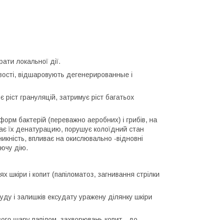
ати локальної дії.
вості, відшаровують дегенерированные і
 ріст грануляцій, затримує ріст багатьох
орм бактерій (переважно аеробних) і грибів, на
икає їх денатурацию, порушує колоїдний стан
оникність, впливає на окислювально -відновні
аючу дію.
ях шкіри і копит (папіломатоз, загнивання стрілки
у і залишків ексудату уражену ділянку шкіри
ого шару папілом, захворювань копит - до