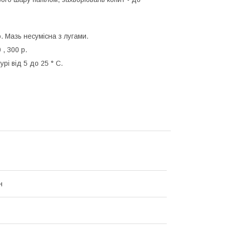
 Мазь несумісна з лугами.
 , 300 р.
і від 5 до 25 ° С.
н