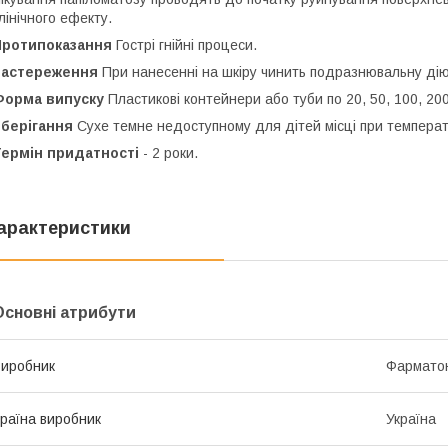
лінічного ефекту.
Протипоказання
Гострі гнійні процеси.
Застереження
При нанесенні на шкіру чинить подразнювальну дію.
Форма випуску
Пластикові контейнери або туби по 20, 50, 100, 200
Зберігання
Сухе темне недоступному для дітей місці при температур
Термін придатності
- 2 роки.
арактеристики
Основні атрибути
иробник
Фармато
раїна виробник
Україна