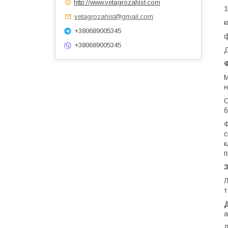
http://www.vetagrozahist.com
1
vetagrozahist@gmail.com
к
+380689005345
ф
+380689005345
Д
Ф
М
н
С
б
Ф
с
к
п
Л
т
а
Л