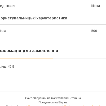
ид тварин
Кішки
Користувальницькі характеристики
Маса
500
нформація для замовлення
іна:
45 ₴
Сайт створений на маркетплейсі
Prom.ua
Продавець на Bigl.ua