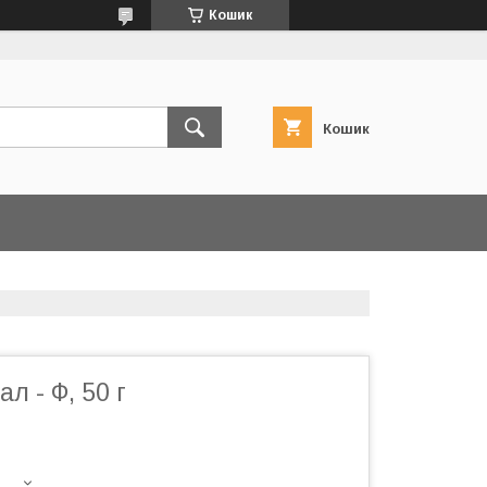
Кошик
Кошик
л - Ф, 50 г