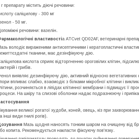
 г препарату містить діючі речовини:
ислоту саліцилову - 300 мг
енол - 50 мг.
опоміжні речовини: вазелін.
армакологічні властивості
а ATCvet QD02AF, ветеринарні препар
азь володіє вираженими антисептичними і кератопластичні власти
ежиттєздатні тканини, має дезінфікуючу дію.
аліцилова кислота сприяє відторгненню ороговілих клітин, підсилює
актерій і грибів.
енол виявляє дезинфікуючу дію, активний відносно вегетативних ф
пори впливає слабко, взаємодіє з білками мікробної клітини і викл
літини, розчиняється в ліпідах клітинної мембрани і підвищує її пр
роцеси. На шкіру та слизові оболонки надає подразнюючу і припік
Застосування
ікування великої рогатої худоби, коней, овець, кіз при захворюванн
а інші види гнилі рогів).
Дозування
Мазь щодня наносять тонким шаром на очищену від бруд
бо копита. Рекомендується накласти фіксуючу пов'язку.
ікування папіломатозу проводять до початку руйнування поверхнев