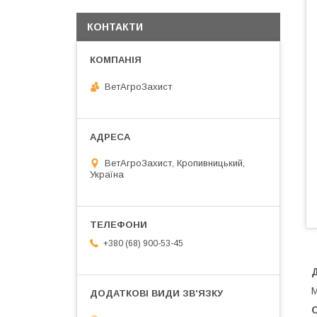
КОНТАКТИ
ВетАгроЗахист
ВетАгроЗахист, Кропивницький,
Україна
+380 (68) 900-53-45
М