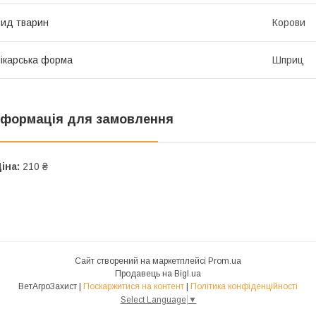
ид тварин
Корови
ікарська форма
Шприц
нформація для замовлення
іна:
210 ₴
Сайт створений на маркетплейсі
Prom.ua
Продавець на Bigl.ua
ВетАгроЗахист |
Поскаржитися на контент
|
Політика конфіденційності
Select Language
▼