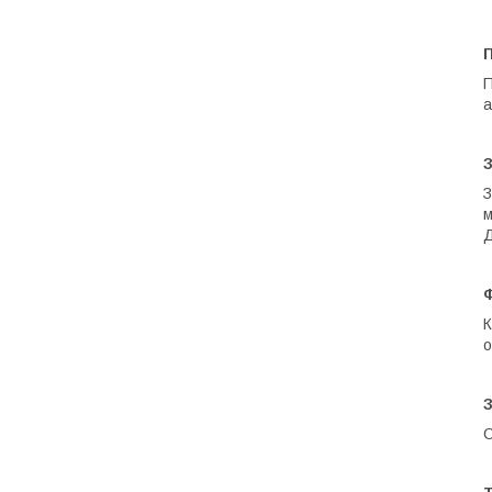
П
а
З
м
Д
К
о
С