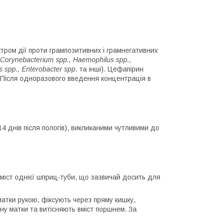
ром дії проти грампозитивних і грамнегативних
p., Corynebacterium spp., Haemophilus spp.,
s spp., Enterobacter spp
. та інші). Цефапірин
. Після одноразового введення концентрація в
 14 днів після пологів), викликаними чутливими до
іст однієї шприц-туби, що зазвичай досить для
атки рукою, фіксують через пряму кишку,
у матки та витісняють вміст поршнем. За