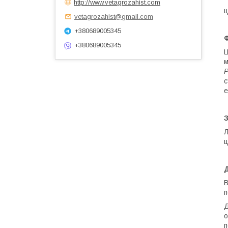
http://www.vetagrozahist.com
ц
vetagrozahist@gmail.com
+380689005345
Ф
+380689005345
Ц
м
P
с
е
Л
ц
В
п
Д
о
п