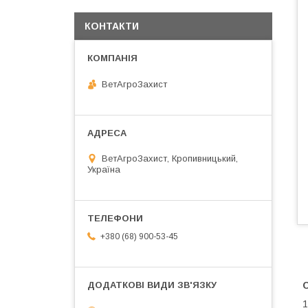
КОНТАКТИ
ВетАгроЗахист
ВетАгроЗахист, Кропивницький,
Україна
+380 (68) 900-53-45
1