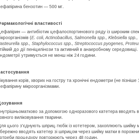
ефапірина бензотин — 500 мг.
армакологічні властивості
ефапірин — антибіотик цефалоспортинового ряду із широким спект
ікроорганізмів (
Е. coli, Actinobacillus, Salmonella spp., Klebsiella sp
asteurella spp., Staphylococcus spp., Streptococcus pyogenes, Proteu
тійкий до дії пеніцилінози та активний в анаеробному середовищі
ндометрії утримується не менш ніж 24 години.
Застосування
ікування корів, хворих на гостру та хронічні ендометри (не пізніше
ефапірину мікроорганізмами.
Дозування
нутрішньоматково за допомогою одноразового катетера вводять вм
овного виліковування тварини.
ля цього з'єднують шприц-тюбік із котетером, захоплюють шийку м
бережно вводять катетер зі шприцом через шийку матки в порожнин
отреби процедуру повторюють через 48 годин.