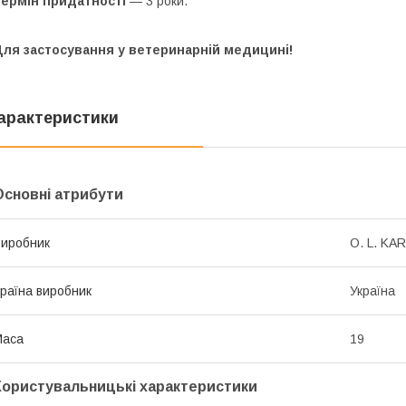
Термін придатності
— 3 роки.
Для застосування у ветеринарній медицині!
арактеристики
Основні атрибути
иробник
O. L. KAR
раїна виробник
Україна
Маса
19
Користувальницькі характеристики