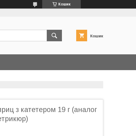
Кошик
Кошик
риц з катетером 19 г (аналог
етрикюр)