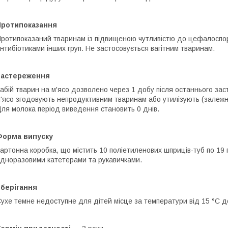
Протипоказання
ротипоказаний тваринам із підвищеною чутливістю до цефалоспор
нтибіотиками інших груп. Не застосовується вагітним тваринам.
Застереження
абій тварин на м'ясо дозволено через 1 добу після останнього за
'ясо згодовують непродуктивним тваринам або утилізують (залежн
ля молока період виведення становить 0 днів.
Форма випуску
артонна коробка, що містить 10 поліетиленових шприців-туб по 19 г
дноразовими катетерами та рукавичками.
Зберігання
ухе темне недоступне для дітей місце за температури від 15 °C д