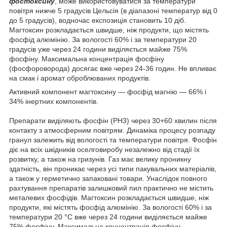
фостоксину
, може використовуватися за температури
повітря нижче 5 градусів Цельсія (в діапазоні температур від 0
до 5 градусів), водночас експозиція становить 10 діб.
Магтоксин розкладається швидше, ніж продукти, що містять
фосфід алюмінію. За вологості 60% і за температури 20
градусів уже через 24 години виділяється майже 75%
фосфіну. Максимальна концентрація фосфіну
(фосфороворода) досягає вже через 24-36 годин. Не впливає
на смак і аромат оброблюваних продуктів.
Активний компонент магтоксину — фосфід магнію — 66% і
34% інертних компонентів.
Препарати виділяють фосфін (РН3) через 30+60 хвилин після
контакту з атмосферним повітрям. Динаміка процесу розпаду
гранул залежить від вологості та температури повітря. Фосфін
діє на всіх шкідників оселговиробу незалежно від стадії їх
розвитку, а також на гризунів. Газ має велику проникну
здатність, він проникає через усі типи пакувальних матеріалів,
а також у герметично запаковані товари. Унаслідок повного
рахтування препаратів залишковий пил практично не містить
металевих фосфідів. Магтоксин розкладається швидше, ніж
продукти, які містять фосфід алюмінію. За вологості 60% і за
температури 20 °C вже через 24 години виділяється майже
75% фосфіну. Максимальна концентрація фосфіну