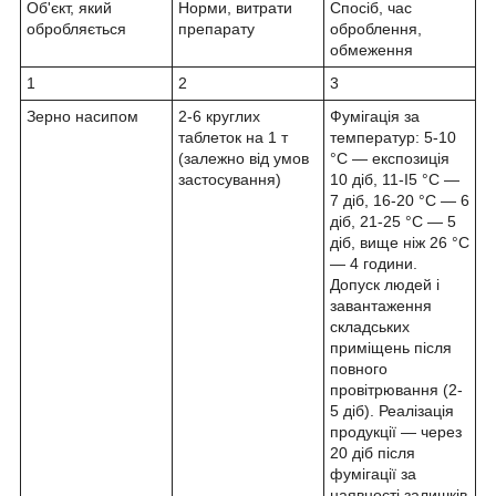
Об'єкт, який
Норми, витрати
Спосіб, час
обробляється
препарату
оброблення,
обмеження
1
2
3
Зерно насипом
2-6 круглих
Фумігація за
таблеток на 1 т
температур: 5-10
(залежно від умов
°C — експозиція
застосування)
10 діб, 11-І5 °C —
7 діб, 16-20 °C — 6
діб, 21-25 °C — 5
діб, вище ніж 26 °C
— 4 години.
Допуск людей і
завантаження
складських
приміщень після
повного
провітрювання (2-
5 діб). Реалізація
продукції — через
20 діб після
фумігації за
наявності залишків