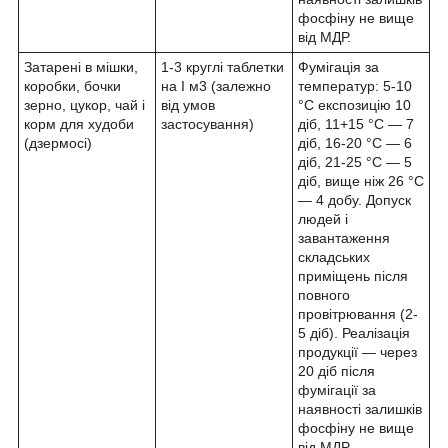
фосфіну не вище
від МДР.
Затарені в мішки,
1-3 круглі таблетки
Фумігація за
коробки, бочки
на І м3 (залежно
температур: 5-10
зерно, цукор, чай і
від умов
°C експозицію 10
корм для худоби
застосування)
діб, 11+15 °C — 7
(дзермосі)
діб, 16-20 °C — 6
діб, 21-25 °C — 5
діб, вище ніж 26 °C
— 4 добу. Допуск
людей і
завантаження
складських
приміщень після
повного
провітрювання (2-
5 діб). Реалізація
продукції — через
20 діб після
фумігації за
наявності залишків
фосфіну не вище
від МДР.