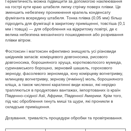
Герметичність можна підвищити за допомогою наклеювання
на гострі кути краю штабеля липку стрічку поверх плівки. Це
зменшить небезпеку проникнення крапель конденсату
фуміганта всередину штабеля. Тонка плівка (0,05 мм) більш
підходить для фумігації в закритому приміщенні, товстіша (0,1
мм і товща) — для оброблення на відкритому повітрі, де є
велика небезпека механічного пошкодження або розривання
плівки вітром.
Фостоксин і магтоксин ефективно знищують усі різновиди
шкідників запасів: комірцевого довгоносика, рисового
довгоносика, борошняного хруща, коротковолосого мумеда,
суринамського борошно, зерновий шашель, горохового
зерноду, фасолевого зерномеда, юну комірцеву вогнетривку,
млинцеву вогнетривку, зернову (ячмінну) моль, борошняного
кліща, а також численні каратинні види комах, які нерідко
трапляються в продуктових вантажах, імпортованих із країн
Південно-східної Азії, Африки, Південної Америки. Крім того,
під час оброблення гинуть миші та щури, які проникли в
складське приміщення.
Дозування, тривалість процедури обробки та провітрювання.