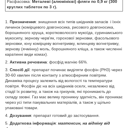
Расфасовка:
Металеві (алюмінієві) фляги по 0,9 кг (300
круглих таблеток по 3 г).
1.
Призначення
: знищення всіх типів шкідників запасів і їхніх
личинок (комірцевого довгоносика, рисового довгоносика,
борошняного хруща, коротковолосого мукоїда, суринамського
мукосипу, зернову черв'як, горохової зерновки, фасольового
зерновки, юну комірцеву вогнетривку, млинцеву вогнетривку,
зернову (ячмінну) моль, борошняного кліща, а також численні
каратинні види комах).
2.
Активна речовина
: фосфід магнію 66%.
3.
Спосіб дії
: препарат починає виділяти фосфін (РН3) через
30-60 хвилин після контакту з атмосферним повітрям.
Динаміка процесу залежить від вологості та температури
повітря. Фосфін діє на всіх шкідників оселх, незалежно від
стадії їх розвитку, а також на гризунів, які проникають до
складу ззовні. Газ має велику проникну здатність, він проникає
через усі типи пакувальних матеріалів, а також у щільно
упаковані товари.
4.
Дозування
: препарат готовий до застосування.
5.
Додаткова інформація
:
магтоксин, на відміну від