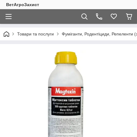
ВетАгроЗахист
Товари та послуги
Фуміганти, Родентіциди, Репеленти (за