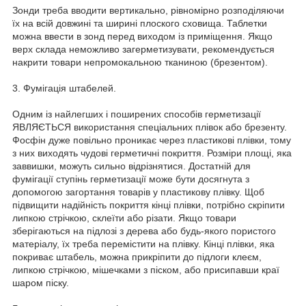
Зонди треба вводити вертикально, рівномірно розподіляючи
їх на всій довжині та ширині плоского сховища. Таблетки
можна ввести в зонд перед виходом із приміщення. Якщо
верх склада неможливо загерметизувати, рекомендується
накрити товари непромокальною тканиною (брезентом).
3. Фумігація штабелей.
Одним із найлегших і поширених способів герметизації
ЯВЛЯЄТЬСЯ використання спеціальних плівок або брезенту.
Фосфін дуже повільно проникає через пластикові плівки, тому
з них виходять чудові герметичні покриття. Розміри площі, яка
заввишки, можуть сильно відрізнятися. Достатній для
фумігації ступінь герметизації може бути досягнута з
допомогою загортання товарів у пластикову плівку. Щоб
підвищити надійність покриття кінці плівки, потрібно скріпити
липкою стрічкою, склеїти або різати. Якщо товари
зберігаються на підлозі з дерева або будь-якого пористого
матеріалу, їх треба перемістити на плівку. Кінці плівки, яка
покриває штабель, можна прикріпити до підлоги клеєм,
липкою стрічкою, мішечками з піском, або присипавши краї
шаром піску.