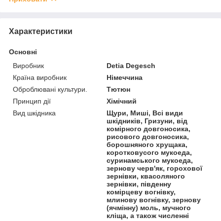
Характеристики
Основні
Виробник
Detia Degesch
Країна виробник
Німеччина
Оброблювані культури.
Тютюн
Принцип дії
Хімічний
Вид шкідника
Щури, Миші, Всі види
шкідників, Гризуни, від
комірного довгоносика,
рисового довгоносика,
борошняного хрущака,
коротковусого мукоеда,
суринамського мукоеда,
зернову черв'як, горохової
зернівки, квасоляного
зернівки, південну
комірцеву вогнівку,
млинову вогнівку, зернову
(ячмінну) моль, мучного
кліща, а також численні