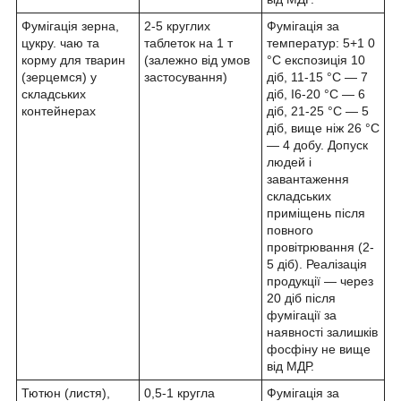
Фумігація зерна,
2-5 круглих
Фумігація за
цукру. чаю та
таблеток на 1 т
температур: 5+1 0
корму для тварин
(залежно від умов
°C експозиція 10
(зерцемся) у
застосування)
діб, 11-15 °C — 7
складських
діб, І6-20 °C — 6
контейнерах
діб, 21-25 °C — 5
діб, вище ніж 26 °C
— 4 добу. Допуск
людей і
завантаження
складських
приміщень після
повного
провітрювання (2-
5 діб). Реалізація
продукції — через
20 діб після
фумігації за
наявності залишків
фосфіну не вище
від МДР.
Тютюн (листя),
0,5-1 кругла
Фумігація за