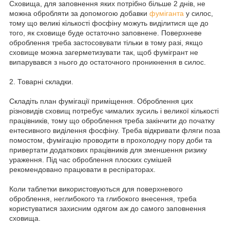
Сховища, для заповнення яких потрібно більше 2 днів, не
можна обробляти за допомогою добавки
фуміганта
у силос,
тому що великі кількості фосфіну можуть виділитися ще до
того, як сховище буде остаточно заповнене. Поверхневе
оброблення треба застосовувати тільки в тому разі, якщо
сховище можна загерметизувати так, щоб фумігрант не
випарувався з нього до остаточного проникнення в силос.
2. Товарні складки.
Складіть план фумігації приміщення. Оброблення цих
різновидів сховищ потребує чималих зусиль і великої кількості
працівників, тому що оброблення треба закінчити до початку
ентесивного виділення фосфіну. Треба відкривати фляги поза
помостом, фумігацію проводити в прохолодну пору доби та
привертати додаткових працівників для зменшення ризику
ураження. Під час оброблення плоских сумішей
рекомендовано працювати в респіраторах.
Коли таблетки використовуються для поверхневого
оброблення, неглибокого та глибокого внесення, треба
користуватися захисним одягом аж до самого заповнення
сховища.