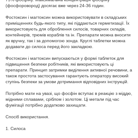
(фосфоровород) досягає вже через 24-36 годин.
Фостоксин і магтоксин можна використовувати в складських
приміщеннях будь-якого типу, які піддаються герметизації. Їх
використовують для оброблення силосів, товарних складів,
контейнерів, трюмів кораблів та ін. Препарати можна вносити
як вручну, так і за допомогою зонда. Круглі таблетки можна
додавати до силоса перед його закладкою.
Фостоксин і магтоксин випускаються у формі таблеток для
підвищення безпеки робітників, які використовують ці
препарати. Принцип затримки виділення активної речовини, а
також простота застосування гарантують оператору високий
ступінь безпеки за умови дотримання відповідних інструкцій.
Потрібно мати на увазі, що фосфін вступає в реакцію з міддю,
мідними сплавами, сріблом і золотом. Ці метали під час
фумігації потрібно додатково захищати.
Спосіб використання.
1. Силоса