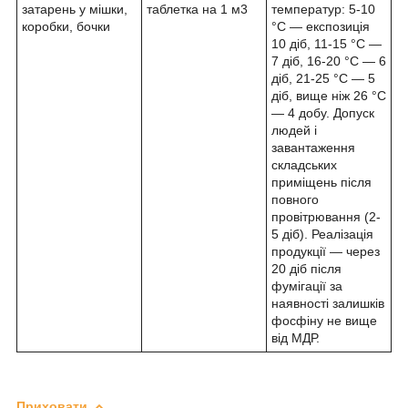
затарень у мішки,
таблетка на 1 м3
температур: 5-10
коробки, бочки
°C — експозиція
10 діб, 11-15 °C —
7 діб, 16-20 °C — 6
діб, 21-25 °C — 5
діб, вище ніж 26 °C
— 4 добу. Допуск
людей і
завантаження
складських
приміщень після
повного
провітрювання (2-
5 діб). Реалізація
продукції — через
20 діб після
фумігації за
наявності залишків
фосфіну не вище
від МДР.
Приховати