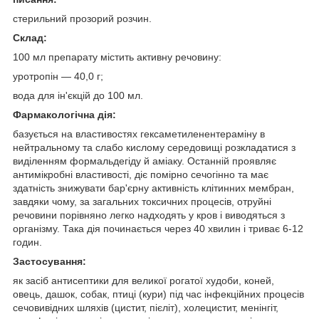
стерильний прозорий розчин.
Склад:
100 мл препарату містить активну речовину:
уротропін — 40,0 г;
вода для ін'єкцій до 100 мл.
Фармакологічна дія:
базується на властивостях гексаметиленентераміну в
нейтральному та слабо кислому середовищі розкладатися з
виділенням формальдегіду й аміаку. Останній проявляє
антимікробні властивості, діє помірно сечогінно та має
здатність знижувати бар'єрну активність клітинних мембран,
завдяки чому, за загальних токсичних процесів, отруйні
речовини порівняно легко надходять у кров і виводяться з
організму. Така дія починається через 40 хвилин і триває 6-12
годин.
Застосування:
як засіб антисептики для великої рогатої худоби, коней,
овець, дашок, собак, птиці (кури) під час інфекційних процесів
сечовивідних шляхів (цистит, пієліт), холецистит, менінгіт,