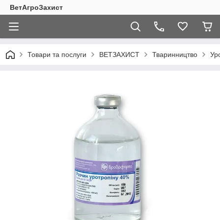
ВетАгроЗахист
Товари та послуги
ВЕТЗАХИСТ
Тваринництво
Ур