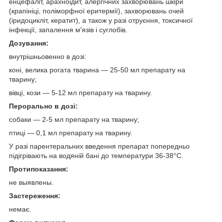
енцефаліт, арахноідит, алергічних захворювань шкіри
(крапініці, поліморфної еритермії), захворювань очей
(іридоцикліт, кератит), а також у разі отруєння, токсичної
інфекції, запалення м'язів і суглобів.
Дозування:
внутрішньовенно в дозі:
коні, велика рогата тварина — 25-50 мл препарату на
тварину;
вівці, кози — 5-12 мл препарату на тварину.
Перорально в дозі:
собаки — 2-5 мл препарату на тварину;
птиці — 0,1 мл препарату на тварину.
У разі парентеральних введення препарат попередньо
підігрівають на водяній бані до температури 36-38
°
С.
Протипоказання:
не выявлены.
Застереження:
немає.