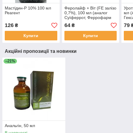
Мастідин-Р 10% 100 мл
Феролайф + Віт (FE залізо
Урот
Реагент
0,7%), 100 мл (аналог
мл (
Суїферрот, Феррофарм
Гекс
Мультивіт, Суїферон)
126
64
79
₴
₴
Купити
Купити
Акційні пропозиції та новинки
–21%
Анальгін, 50 мл
В наявності