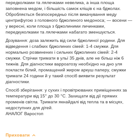
передколками та лялечками невелика, а інша площа
заповнена медом, і більшість самок кліщів є на бджолах.
Обробляється безпосередньо після викачування меду
центрифугою з головного бджолиного медоноса; — восени —
у вересні, коли площа з бджолиними личинками,
передкуколками та лялечками набагато зменшується.
Дозування: доза залежить від сили бджолиної родини. Для
відведення і слабких бджолиних сімей: 1-4 смужки. Для
нормально розвинених і сильних бджолиних сімей: 2-4
смужки. Стрічки тримати в ульї 35 днів, але не більш ніж 6
тижнів. Для діагностики варроатозу необхідно на дно уля
покласти білий, промащений жиром аркуш паперу, смужки
тримати 24 години й у такий спосіб виявити результат
діагностики.
Спосіб зберігання: у сухих і провітрюваних приміщеннях за
температури від 15° до 30 °C. Захищати від дії прямих
променів світла. Тримати якнайдалі від тепла та в місцях,
недоступних для дітей.
АНАЛОГ Варостоп
Приховати