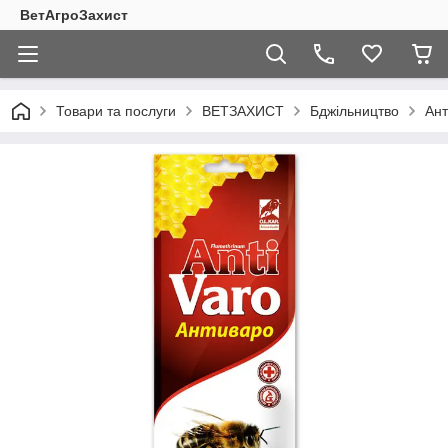
ВетАгроЗахист
Товари та послуги
ВЕТЗАХИСТ
Бджільництво
Ант