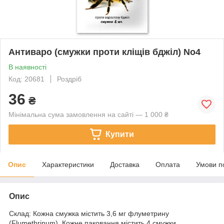
Антиваро (смужки проти кліщів бджіл) No4
В наявності
Код: 20681
Роздріб
36
₴
Мінімальна сума замовлення на сайті — 1 000 ₴
Купити
Опис
Характеристики
Доставка
Оплата
Умови п
Опис
Склад: Кожна смужка містить 3,6 мг флуметрину
(Flumethrinum). Кожне паковання містить 4 смужки.