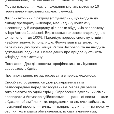
Форма паковання: кожне паковання містить моток по 10
герметично упакованих стрічок (смужок).
Дія: синтетичний піретроїд (флуметрин), що входить до
складу препарату Антиваро, має надійну контактну
інсектицидну й акарицидну дію проти збудників варроатозу —
кліща Varroa Jacobsoni. Вирізняється високою акарицидною
активністю — до 100%. Паралізує нервову систему кліщів і
неабияк знижує їх популяцію. Флуметрин має виключно
селективну дію проти кліщів Varroa Jacobsoni та не шкодить
бджолиним родинам. Немає даних про придбану стійкість
кліщів до флюметрину.
Показання: Для діагностики, профілактики та лікування
варроатозу в бджіл.
Протипоказання: не застосовувати в період медоноса.
Спосіб застосування: смужки розгерметизувати
безпосередньо перед застосуванням. Через дві рамки
закріплювати по одній стрічці. Оброблення бджолиних сімей
препаратом Антиваро здійснюється: — ранньої весни — коли
в бджолиної сім'ї личинки, передколки та лялечки займають
незначний простір; — влітку — наприкінці липня — на початку
серпня, коли матки обмеженоиків, площа з личинками,