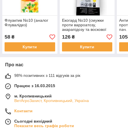
Флуактив No10 (аналог
Екогард No10 (смужки
Анти
Флувалідез)
проти варроатозу,
прот
акарапідозу та воскової
пач.
молі)
58
126
105
₴
₴
Купити
Купити
Про нас
98% позитивних з 111 відгуків за рік
Працює з 16.03.2015
м. Кропивницький
ВетАгроЗахист, Кропивницький, Україна
Контакти
Сьогодні вихідний
Показати весь графік роботи