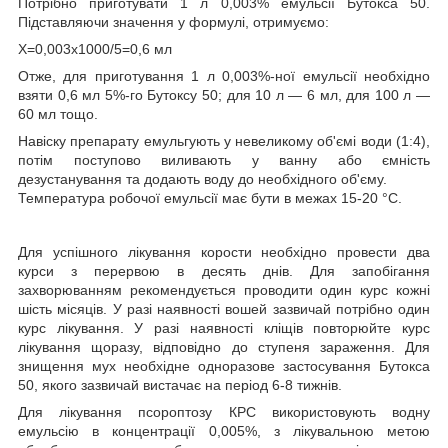
Потрібно приготувати 1 л 0,003% емульсії Бутокса 50.
Підставляючи значення у формулі, отримуємо:
Х=0,003х1000/5=0,6 мл
Отже, для приготування 1 л 0,003%-ної емульсії необхідно
взяти 0,6 мл 5%-го Бутоксу 50; для 10 л — 6 мл, для 100 л —
60 мл тощо.
Навіску препарату емульгують у невеликому об'ємі води (1:4),
потім поступово виливають у ванну або ємність
дезустанування та додають воду до необхідного об'єму.
Температура робочої емульсії має бути в межах 15-20 °C.
Для успішного лікування корости необхідно провести два
курси з перервою в десять днів. Для запобігання
захворюванням рекомендується проводити один курс кожні
шість місяців. У разі наявності вошей зазвичай потрібно один
курс лікування. У разі наявності кліщів повторюйте курс
лікування щоразу, відповідно до ступеня зараження. Для
знищення мух необхідне одноразове застосування Бутокса
50, якого зазвичай вистачає на період 6-8 тижнів.
Для лікування псороптозу КРС використовують водну
емульсію в концентрації 0,005%, з лікувальною метою