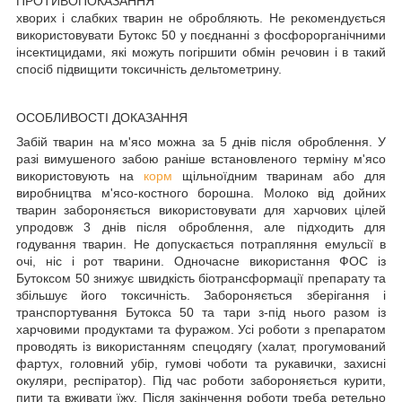
ПРОТИВОПОКАЗАННЯ
хворих і слабких тварин не обробляють. Не рекомендується
використовувати Бутокс 50 у поєднанні з фосфорорганічними
інсектицидами, які можуть погіршити обмін речовин і в такий
спосіб підвищити токсичність дельтометрину.
ОСОБЛИВОСТІ ДОКАЗАННЯ
Забій тварин на м'ясо можна за 5 днів після оброблення. У
разі вимушеного забою раніше встановленого терміну м'ясо
використовують на
корм
щільноїдним тваринам або для
виробництва м'ясо-костного борошна. Молоко від дойних
тварин забороняється використовувати для харчових цілей
упродовж 3 днів після оброблення, але підходить для
годування тварин. Не допускається потрапляння емульсії в
очі, ніс і рот тварини. Одночасне використання ФОС із
Бутоксом 50 знижує швидкість біотрансформації препарату та
збільшує його токсичність. Забороняється зберігання і
транспортування Бутокса 50 та тари з-під нього разом із
харчовими продуктами та фуражом. Усі роботи з препаратом
проводять із використанням спецодягу (халат, прогумований
фартух, головний убір, гумові чоботи та рукавички, захисні
окуляри, респіратор). Під час роботи забороняється курити,
пити та вживати їжу. Після закінчення роботи треба ретельно