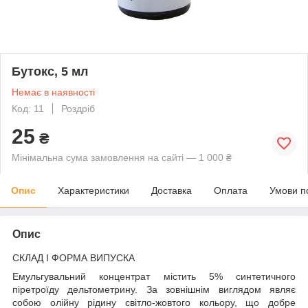
Бутокс, 5 мл
Немає в наявності
Код: 11
Роздріб
25
₴
Мінімальна сума замовлення на сайті — 1 000 ₴
Опис
Характеристики
Доставка
Оплата
Умови п
Опис
СКЛАД І ФОРМА ВИПУСКА
Емульгувальний концентрат містить 5% синтетичного
піретроїду дельтометрину. За зовнішнім виглядом являє
собою олійну рідину світло-жовтого кольору, що добре