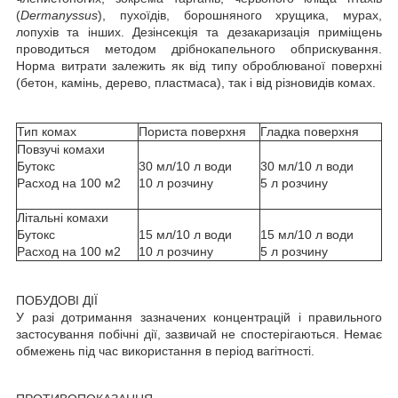
(
Dermanyssus
), пухоїдів, борошняного хрущика, мурах,
лопухів та інших. Дезінсекція та дезакаризація приміщень
проводиться методом дрібнокапельного обприскування.
Норма витрати залежить як від типу оброблюваної поверхні
(бетон, камінь, дерево, пластмаса), так і від різновидів комах.
Тип комах
Пориста поверхня
Гладка поверхня
Повзучі комахи
Бутокс
30 мл/10 л води
30 мл/10 л води
Расход на 100 м2
10 л розчину
5 л розчину
Літальні комахи
Бутокс
15 мл/10 л води
15 мл/10 л води
Расход на 100 м2
10 л розчину
5 л розчину
ПОБУДОВІ ДІЇ
У разі дотримання зазначених концентрацій і правильного
застосування побічні дії, зазвичай не спостерігаються. Немає
обмежень під час використання в період вагітності.