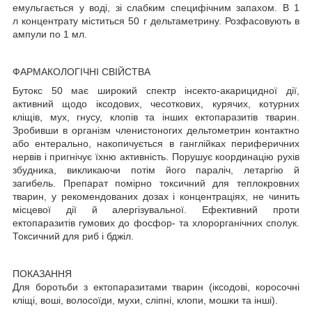
емульгається у воді, зі слабким специфічним запахом. В 1
л концентрату міститься 50 г дельтаметрину. Розфасовують в
ампули по 1 мл.
ФАРМАКОЛОГІЧНІ СВІЙСТВА
Бутокс 50 має широкий спектр інсекто-акарицидної дії,
активний щодо іксодових, чесоткових, курячих, котурних
кліщів, мух, гнусу, клопів та інших ектопаразитів тварин.
Зробивши в організм членистоногих дельтометрин контактно
або ентерально, накопичується в ганглійках периферичних
нервів і пригнічує їхню активність. Порушує координацію рухів
збудника, викликаючи потім його параліч, летаргію й
загибель. Препарат помірно токсичний для теплокровних
тварин, у рекомендованих дозах і концентраціях, не чинить
місцевої дії й алергізувальної. Ефективний проти
ектопаразитів гумових до фосфор- та хлорорганічних сполук.
Токсичний для риб і бджіл.
ПОКАЗАННЯ
Для боротьби з ектопаразитами тварин (іксодові, коросочні
кліщі, воші, волосоїди, мухи, сліпні, клопи, мошки та інші).