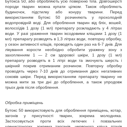
Бутокса 50, або обробляють усю поверхню тіла. Довгошерсті
породи тварин можна купати цілком. Також обробляють
будиночок, підстилку або конуру тварини. Перед
використанням Бутокс 50 розчиняють у прохолодній
водопровідній воді. Для оброблення тварин від бліх, вошей,
волосоїдів 1 дозу (1 мл) препарату розкладають у 4 літрах
води. У разі ураження тварин іксодовими кліщами 1 дозу (1
мл) препарату розводять в 1,3 літрах води, повторну обробку,
у сезон активності кліщів, проводять один раз на 6-7 днів. Для
лікування корости необхідно обробити уражену зону з
захопленням 1 — 2 см здорової шкіри, 1 дозу (1 мл)
препарату розводять в 1 літрі води та змочують шерсть і
шкірний покрив отриманим розчином. Повторну обробку
проводять через 7-10 днів до отримання двох негативних
соковів шкіри. Перед використанням препарату тварину не
можна мити за три дні до оброблення, а також упродовж
трьох днів після оброблення.
Обробка приміщень
Бутокс 50 використовують для оброблення приміщень, котар,
загонів у присутності тварин, зокрема молодняка.
Застосовується проти всіх летючих і повзальних
членистоногих, зокрема тарганів, червоного кліща птахів