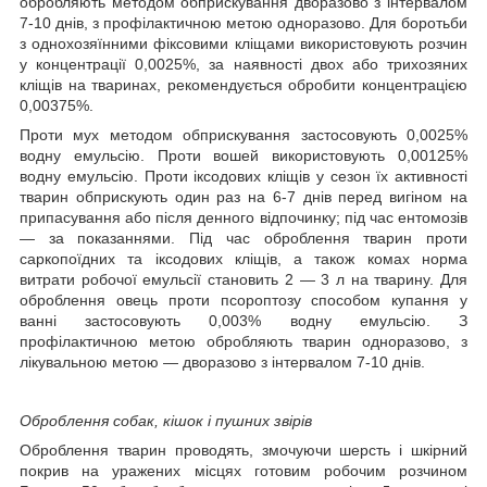
обробляють методом обприскування дворазово з інтервалом
7-10 днів, з профілактичною метою одноразово. Для боротьби
з однохозяїнними фіксовими кліщами використовують розчин
у концентрації 0,0025%, за наявності двох або трихозяних
кліщів на тваринах, рекомендується обробити концентрацією
0,00375%.
Проти мух методом обприскування застосовують 0,0025%
водну емульсію. Проти вошей використовують 0,00125%
водну емульсію. Проти іксодових кліщів у сезон їх активності
тварин обприскують один раз на 6-7 днів перед вигіном на
припасування або після денного відпочинку; під час ентомозів
— за показаннями. Під час оброблення тварин проти
саркопоїдних та іксодових кліщів, а також комах норма
витрати робочої емульсії становить 2 — 3 л на тварину. Для
оброблення овець проти псороптозу способом купання у
ванні застосовують 0,003% водну емульсію. З
профілактичною метою обробляють тварин одноразово, з
лікувальною метою — дворазово з інтервалом 7-10 днів.
Оброблення собак, кішок і пушних звірів
Оброблення тварин проводять, змочуючи шерсть і шкірний
покрив на уражених місцях готовим робочим розчином