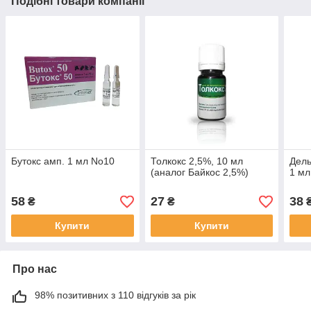
Подібні товари компанії
Бутокс амп. 1 мл No10
Толкокс 2,5%, 10 мл
Дель
(аналог Байкос 2,5%)
1 мл
58
27
38
₴
₴
Купити
Купити
Про нас
98% позитивних з 110 відгуків за рік