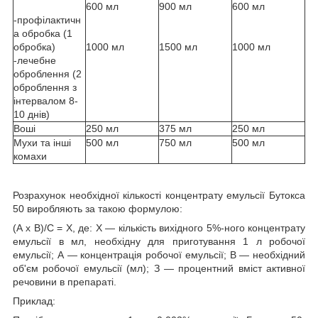
600 мл
900 мл
600 мл
-профілактичн
а обробка (1
обробка)
1000 мл
1500 мл
1000 мл
-лечебне
оброблення (2
оброблення з
інтервалом 8-
10 днів)
Воші
250 мл
375 мл
250 мл
Мухи та інші
500 мл
750 мл
500 мл
комахи
Розрахунок необхідної кількості концентрату емульсії Бутокса
50 виробляють за такою формулою:
(А х В)/С = Х, де: X — кількість вихідного 5%-ного концентрату
емульсії в мл, необхідну для приготування 1 л робочої
емульсії; А — концентрація робочої емульсії; В — необхідний
об'єм робочої емульсії (мл); З — процентний вміст активної
речовини в препараті.
Приклад: