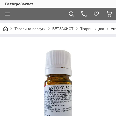
ВетАгроЗахист
Товари та послуги
ВЕТЗАХИСТ
Тваринництво
Ан