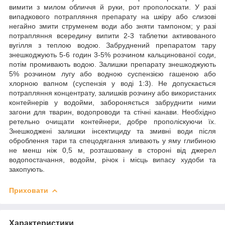
вимити з милом обличчя й руки, рот прополоскати. У разі
випадкового потрапляння препарату на шкіру або слизові
негайно змити струменем води або зняти тампоном; у разі
потрапляння всередину випити 2-3 таблетки активованого
вугілля з теплою водою. Забруднений препаратом тару
знешкоджують 5-6 годин 3-5% розчином кальцинованої соди,
потім промивають водою. Залишки препарату знешкоджують
5% розчином лугу або водною суспензією гашеною або
хлорною вапном (суспензія у воді 1:3). Не допускається
потрапляння концентрату, залишків розчину або використаних
контейнерів у водойми, забороняється забруднити ними
загони для тварин, водопроводи та стічні канави. Необхідно
ретельно очищати контейнери, добре прополіскуючи їх.
Знешкоджені залишки інсектициду та змивні води після
оброблення тари та спецодягання зливають у яму глибиною
не менш ніж 0,5 м, розташовану в стороні від джерел
водопостачання, водойм, річок і місць випасу худоби та
закопують.
Приховати
Характеристики