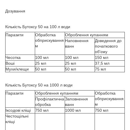
Дозування
Кількість Бутоксу 50 на 100 л води
Паразити
Обработка
Оброблення купанням
обприскування
Наповнення
Доведення до
м
ванн
початкового
об'єму
Чесотка
100 мл
100 мл
150 мл
Воші
25 мл
25 мл
37,5 мл
Мухи/клещи
50 мл
50 мл
75 мл
Кількість Бутоксу 50 на 1000 л води
Паразити
Оброблення купанням
Обработка
обприскування
Профілактична
Заповнення
м
обробка
ванн
Іксодові кліщі
750 мл
1000 мл
750 мл
Честощільні
кліщі