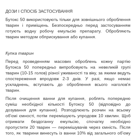
ДОЗИ І СПОСІБ ЗАСТОСУВАННЯ
Бутокс 50 використовують тільки для зовнішнього оброблення
тварин і приміщень. Безпосередньо перед застосуванням
готують водну робочу емульсію препарату. Обробляють
тварин методом обприскування або купання.
Купка тварин
Перед проведенням масових оброблень кожну партію
Бутокса 50 попередньо випробовують на невеликій групі
тварин (10-15 голов) різної уживаності та віку, за якими ведуть
спостереження впродовж 2-3 днів. У разі, якщо немає
ускладнень, вступають до оброблення всього наголов'я
тварин.
Після очищення ванни для купання, роблять попередню
суміш необхідної кількості Бутоксу 50 (відповідно до
дозування для купання). Розподілюють розчин на всьому
об'ємі ємності, потім перемішують упродовж 10 хвилин. Щоб
отримати бездоганну емульсію, спочатку необхідно
пропустити 20 тварин — перемішувачів через ємність. Після
того, як тварини винесуть із ванни 10% від загального об'єму