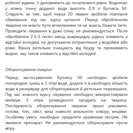
робочої рідини, її доповнюють до початкового рівня. Водночас
у кожну тонну доданої води вносять 0,9 л Бутокса 50.
Слідують за тим, щоб перші 20 тварин зробили повторне
обмивання під час курсу купання. Перед обробленням
тварини не мають бути втомленими та не мають бажати пити.
Проводити лікування в дуже спеку не рекомендується. Після
оброблення 2,5-3 тисяч овець акарицидну рідину зливають у
відстійні колодязі, не допускаючи потрапляння у водойми або
річки. Ванну ретельно очищають від бруду та промивають
водою, яку також зливають у відстійні колодязі.
Обприскування тварин
Перед застосуванням Бутоксу 50 необхідно зробити
попередню суміш в 1 літрі води, додати її в необхідну кількість
води в резервуар для обприскування й ретельно перемішати.
Під час кожного курсу лікування необхідно використовувати
мінімум 3 літри розведеного продукту на тварину.
Послідовність обприскування тварини: вушні раковини,
голова, тіло, хвіст, зона навколо анального отвору, кінцівки.
Особливу увагу, необхідно приділяти ураженим місцям. Не
змивати препарат. Не рекомендується обприскувати проти
вітру.