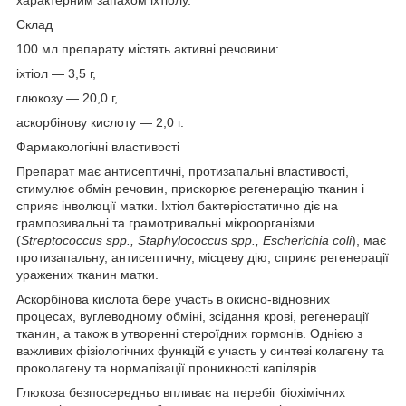
Склад
100 мл препарату містять активні речовини:
іхтіол — 3,5 г,
глюкозу — 20,0 г,
аскорбінову кислоту — 2,0 г.
Фармакологічні властивості
Препарат має антисептичні, протизапальні властивості,
стимулює обмін речовин, прискорює регенерацію тканин і
сприяє інволюції матки. Іхтіол бактеріостатично діє на
грампозивальні та грамотривальні мікроорганізми
(
Streptococcus spp., Staphylococcus spp., Escherichia coli
), має
протизапальну, антисептичну, місцеву дію, сприяє регенерації
уражених тканин матки.
Аскорбінова кислота бере участь в окисно-відновних
процесах, вуглеводному обміні, зсідання крові, регенерації
тканин, а також в утворенні стероїдних гормонів. Однією з
важливих фізіологічних функцій є участь у синтезі колагену та
проколагену та нормалізації проникності капілярів.
Глюкоза безпосередньо впливає на перебіг біохімічних