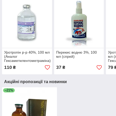
Уротропін р-р 40%, 100 мл
Перекис водню 3%, 100
Урот
(Аналог
мл (спрей)
мл (
Гексаметилентометраміна)
Гекс
110
37
79
₴
₴
Акційні пропозиції та новинки
–21%