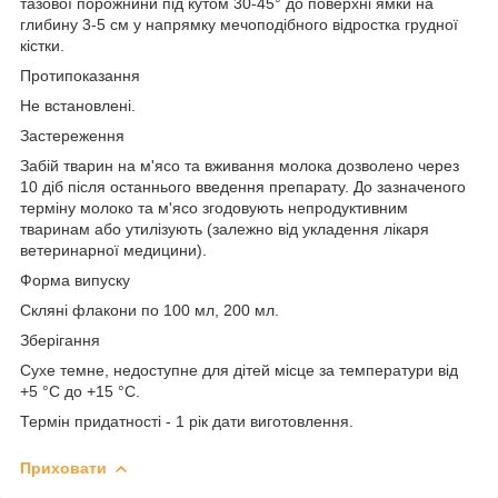
тазової порожнини під кутом 30-45° до поверхні ямки на
глибину 3-5 см у напрямку мечоподібного відростка грудної
кістки.
Протипоказання
Не встановлені.
Застереження
Забій тварин на м'ясо та вживання молока дозволено через
10 діб після останнього введення препарату. До зазначеного
терміну молоко та м'ясо згодовують непродуктивним
тваринам або утилізують (залежно від укладення лікаря
ветеринарної медицини).
Форма випуску
Скляні флакони по 100 мл, 200 мл.
Зберігання
Сухе темне, недоступне для дітей місце за температури від
+5 °C до +15 °C.
Термін придатності
- 1 рік дати виготовлення.
Приховати