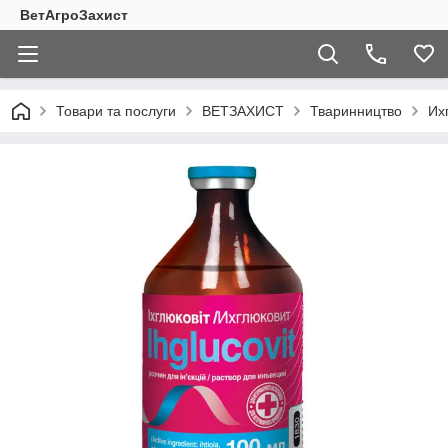
ВетАгроЗахист
Товари та послуги
ВЕТЗАХИСТ
Тваринництво
Их