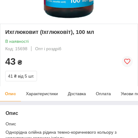
Ихглюковит (Іхглюковіт), 100 мл
В наявності
Код: 15698
Опт і роздріб
43
₴
41 ₴
від 5 шт.
Опис
Характеристики
Доставка
Оплата
Умови п
Опис
Опис
Однорідна олійна рідина темно-коричневого кольору з
характерним запахом іхтіолу.