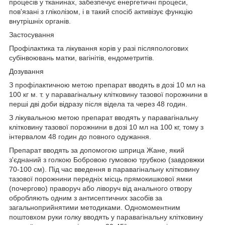
процесів у тканинах, забезпечує енергетичні процеси,
пов'язані з гліколізом, і в такий спосіб активізує функцію
внутрішніх органів.
Застосування
Профілактика та лікування корів у разі післяпологових
субінвоювань матки, вагінітів, ендометритів.
Дозування
З профілактичною метою препарат вводять в дозі 10 мл на
100 кг м. т. у паравагінальну клітковину тазової порожнини в
перші дві доби відразу після відела та через 48 годин.
З лікувальною метою препарат вводять у паравагінальну
клітковину тазової порожнини в дозі 10 мл на 100 кг, тому з
інтервалом 48 годин до повного одужання.
Препарат вводять за допомогою шприца Жане, який
з'єднаний з голкою Бобровою гумовою трубкою (завдовжки
70-100 см). Під час введення в паравагінальну клітковину
тазової порожнини передніх місць прямокишкової ямки
(почергово) праворуч або ліворуч від анального отвору
обробляють одним з антисептичних засобів за
загальноприйнятими методиками. Одномоментним
поштовхом руки голку вводять у паравагінальну клітковину