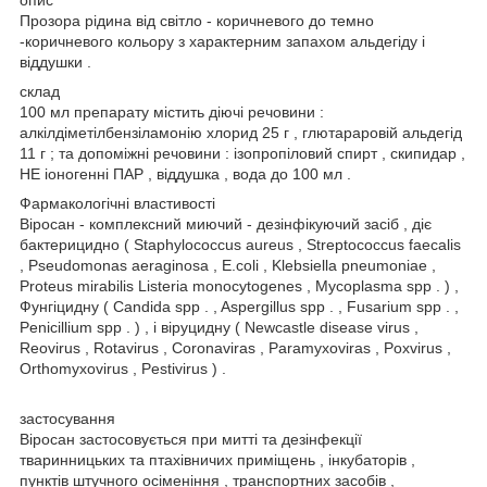
Прозора рідина від світло - коричневого до темно
-коричневого кольору з характерним запахом альдегіду і
віддушки .
склад
100 мл препарату містить діючі речовини :
алкілдіметілбензіламонію хлорид 25 г , глютараровій альдегід
11 г ; та допоміжні речовини : ізопропіловий спирт , скипидар ,
НЕ іоногенні ПАР , віддушка , вода до 100 мл .
Фармакологічні властивості
Віросан - комплексний миючий - дезінфікуючий засіб , діє
бактерицидно ( Staphylococcus aureus , Streptococcus faecalis
, Pseudomonas aeraginosa , E.coli , Klebsiella pneumoniae ,
Proteus mirabilis Listeria monocytogenes , Mycoplasma spp . ) ,
Фунгіцидну ( Candida spp . , Aspergillus spp . , Fusarium spp . ,
Penicillium spp . ) , і віруцидну ( Newcastle disease virus ,
Reovirus , Rotavirus , Coronaviras , Paramyxoviras , Poxvirus ,
Orthomyxovirus , Pestivirus ) .
застосування
Віросан застосовується при митті та дезінфекції
тваринницьких та птахівничих приміщень , інкубаторів ,
пунктів штучного осіменіння , транспортних засобів ,