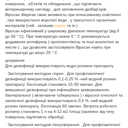
поверхонь , об'єктів та обладнання , що підлягають
ветеринарному нагляду , для заповнення дезбар'єрів .
Віросан зберігає свою активність при інтенсивному освітленні
, при використанні жорсткої води , у присутності органічних
матеріалів (гній , залишки
корму
та ін.)
Віросан ефективний у широкому діапазоні температур (від 0
до 50 ° С). При температурі нижче 0 ° С рекоменуеться
додавання антифризу ( пропіленгліколь та інші аналогічні за
якістю ) , що дозволяє застосовувати Віросан навіть при
температурі до мінус 20 ° С.
дозування
Для дезінфекції використовують водні розчини препарату.
· Застосування методом спрея . Для профілактичної
дезінфекції використовують 0,1-0,25 % -ний водний розчин
препарату. Експозиція становить 15-30 хвилин. Для
вимушеної дезінфекції при інфекційних захворюваннях
бактеріальної ( включаючи туберкульоз ) і вірусної етнології та
заключної дезінфекції використовують 0,5 % -ний водний
розчин препарату. Експозиція 60 хвилин. Витрата робочого
розчину становить 1 л на 4-12 м2 площі (залежно від типу
поверхонь підлягають обробці) .
· Застосування методом піноутворення . Для профілактичної