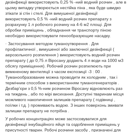
дезінфекції використовують 0,25 % -ний водний розчин , але в
цьому випадку утворюється нестійка піна , яка буде швидко
зтікати зі стін і стелі. Для вимушеної дезінфекції
використовують 0,5 % -ний водний розчин препарату з
розрахунку 1 л робочого розчину на 4-6 м2 площі. Для
обробки приміщень , обладнання чи транспорту піною
необхідно використовувати пенообразующие насадку.
· Застосування методом туманоутворення . Для
профілактичної , вимушеної або заключної дезінфекції (
аерозольного розпилення ) використовують водний розчин
препарату ( до 0,75 л Віросану додають 4 л води на 1000 м3
обсягу приміщення). Робочий розчин розпилюють при
вимкненому вентиляції з часом експозиції -3 : 00 .
Туманообразование можна проводити як холодним , так і
термічним способом з використанням туманогенераторів .
Дезбар'єри з 0,5 %-ним розчином Віросану відновлюють раз
на тиждень , або по мірі висихання. Доступні тваринам місця
можливого накопичення залишків препарату ( годівниці ,
поїлки і т.д. ) промивають водою. З інших поверхонь змивати
залишки препарату не потрібна .
У робочих концентраціях може застосовуватися для
дезінфекції інкубаційного яйця та оздоблення приміщень у
присутності тварин. Робочі розчини засобу , призначені для