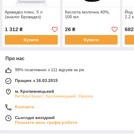
Арквадез плюс, 5 л
Кислота молочна 40%,
Йод 
(аналог Бровадез)
100 мл
2,2 к
1 312
26
682
₴
₴
Купити
Купити
Про нас
98% позитивних з 111 відгуків за рік
Працює з 16.03.2015
м. Кропивницький
ВетАгроЗахист, Кропивницький, Україна
Контакти
Сьогодні вихідний
Показати весь графік роботи