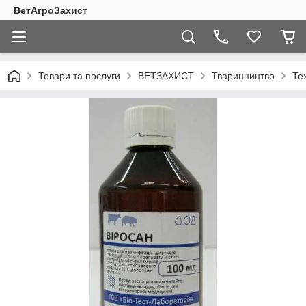
ВетАгроЗахист
Товари та послуги
ВЕТЗАХИСТ
Тваринництво
Тех