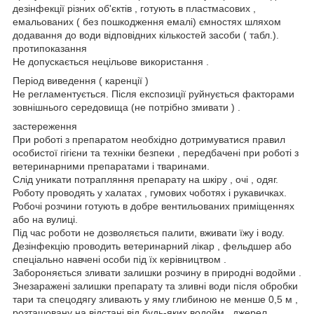
дезінфекції різних об'єктів , готують в пластмасових ,
емальованих ( без пошкодження емалі) ємностях шляхом
додавання до води відповідних кількостей засоби ( табл.).
протипоказання
Не допускається нецільове використання .
Період виведення ( каренції )
Не регламентується. Після експозиції руйнується факторами
зовнішнього середовища (не потрібно змивати ) .
застереження
При роботі з препаратом необхідно дотримуватися правил
особистої гігієни та техніки безпеки , передбачені при роботі з
ветеринарними препаратами і тваринами.
Слід уникати потрапляння препарату на шкіру , очі , одяг.
Роботу проводять у халатах , гумових чоботях і рукавичках.
Робочі розчини готують в добре вентильованих приміщеннях
або на вулиці.
Під час роботи не дозволяється палити, вживати їжу і воду.
Дезінфекцію проводить ветеринарний лікар , фельдшер або
спеціально навчені особи під їх керівництвом .
Забороняється зливати залишки розчину в природні водойми .
Знезаражені залишки препарату та зливні води після обробки
тари та спецодягу зливають у яму глибиною не менше 0,5 м ,
розташовану на відстані від будь-яких водойм , джерел