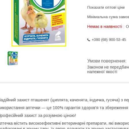
Показати оптові ціни
Мінімальна сума замов
Немає в наявності
О
+380 (68) 900-53-45
Законом не передбач
належної якості
адійний захист пташенят (циплята, каченята, індичка, гусяча) з п
икористання аптечки — це 100% гарантія здоров'я та збереження
рофесійний захист за розумною ціною!
птечка містить високоефективні ветеринарні препарати, які викор
озфасовані в зручну тару, їх легко дозувати та зручно застосовув