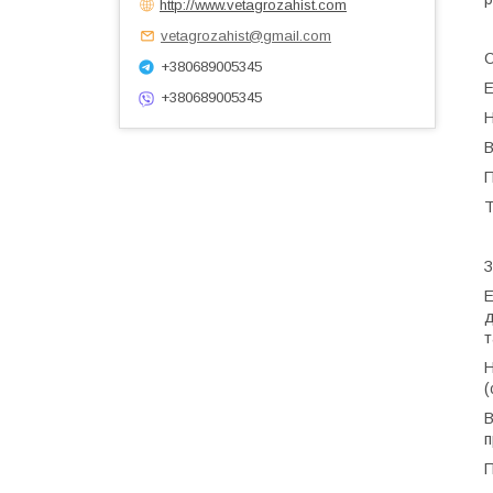
http://www.vetagrozahist.com
vetagrozahist@gmail.com
С
+380689005345
Е
+380689005345
В
П
Т
З
Е
д
т
(
В
п
П