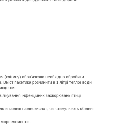
я (клітину) обов'язково необхідно обробити
 Вміст пакетика розчинити в 1 літрі теплої води
иміщення.
 лікування інфекційних захворювань птиці
о вітамінів і амінокислот, які стимулюють обмінні
 мікроелементів.