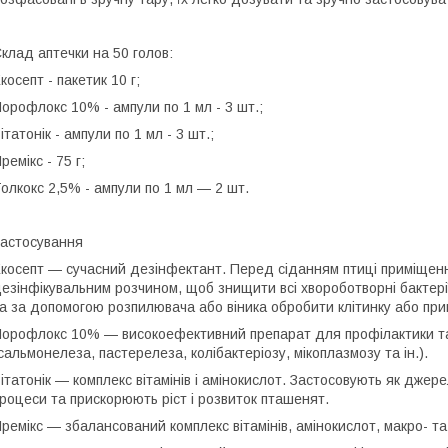
клад аптечки на 50 голов:
косепт
- пакетик 10 г;
Норофлокс 10%
- ампули по 1 мл - 3 шт.;
іта
тонік
- ампули по 1 мл - 3 шт.;
ремікс
- 75 г;
олкокс 2,5%
- ампули по 1 мл — 2 шт.
астосування
косепт
— сучасний дезінфектант. Перед сіданням птиці приміщенн
езінфікувальним розчином, щоб знищити всі хвороботворні бактерії.
а за допомогою розпилювача або віника обробити клітинку або пр
Норофлокс 10%
— високоефективний препарат для профілактики та
сальмонелеза, пастерелеза, колібактеріозу, мікоплазмозу та ін.).
іта
тонік
— комплекс вітамінів і амінокислот. Застосовують як джерел
роцеси та прискорюють ріст і розвиток пташенят.
ремікс
— збалансований комплекс вітамінів, амінокислот, макро- та