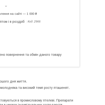
лення на сайті — 1 000 ₴
птом і в роздріб
Код:
2966
ено повернення та обмін даного товару
ершого дня життя.
 молодняка та високий темп росту пташенят.
истовуються в промисловому птелеві. Препарати
ати в умовах індивідуальних господарств.