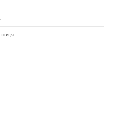
.
 птиця