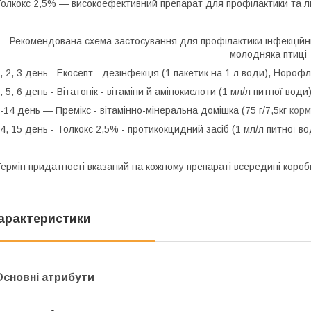
олкокс 2,5%
— високоефективний препарат для профілактики та ліку
Рекомендована схема застосування для профілактики інфекційни
молодняка птиці
, 2, 3 день - Екосепт
- дезінфекція (1 пакетик на 1 л води),
Норофл
, 5, 6 день -
Віта
тонік
- вітаміни й амінокислоти (1 мл/л питної води
-14 день — Премікс
- вітамінно-мінеральна домішка (75 г/7,5кг
корм
4, 15 день - Толкокс 2,5%
- протикокцидний засіб (1 мл/л питної во
ермін придатності
вказаний на кожному препараті всередині короб
арактеристики
Основні атрибути