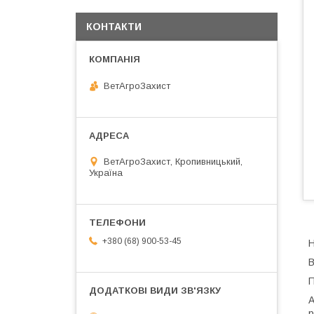
КОНТАКТИ
ВетАгроЗахист
ВетАгроЗахист, Кропивницький,
Україна
+380 (68) 900-53-45
Н
В
П
А
р