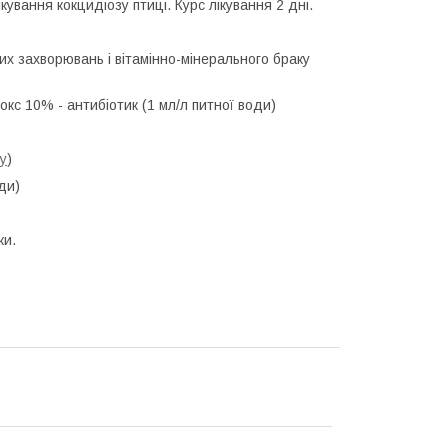
вання кокцидіозу птиці. Курс лікування 2 дні.
х захворювань і вітамінно-мінерального браку
окс 10%
- антибіотик (1 мл/л питної води)
)
у
)
ди)
ки.