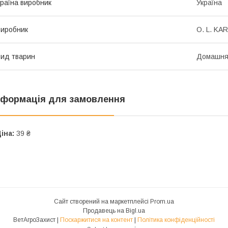
раїна виробник
Україна
иробник
O. L. KAR
ид тварин
Домашня
нформація для замовлення
іна:
39 ₴
Сайт створений на маркетплейсі
Prom.ua
Продавець на Bigl.ua
ВетАгроЗахист |
Поскаржитися на контент
|
Політика конфіденційності