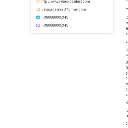
http://www.vetagrozahist.com
П
vetagrozahist@gmail.com
П
+380689005345
К
м
+380689005345
а
х
Д
К
с
0
0
в
1
м
1
д
К
К
г
С