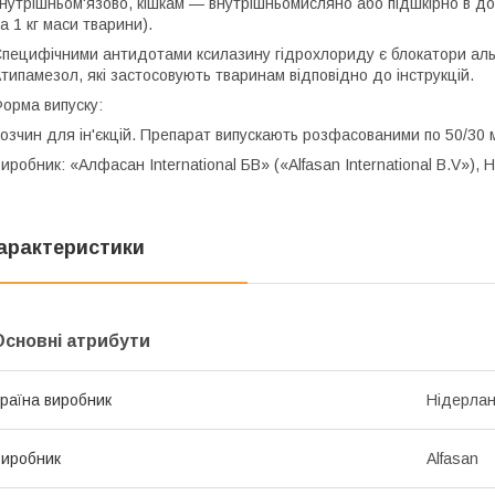
нутрішньом'язово, кішкам — внутрішньомисляно або підшкірно в дозі
а 1 кг маси тварини).
пецифічними антидотами ксилазину гідрохлориду є блокатори аль
типамезол, які застосовують тваринам відповідно до інструкцій.
орма випуску:
озчин для ін'єкцій. Препарат випускають розфасованими по 50/30 м
иробник: «Алфасан International БВ» («Alfasan International B.V»),
арактеристики
Основні атрибути
раїна виробник
Нідерла
иробник
Alfasan