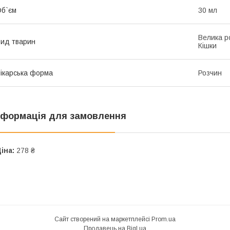
б`єм
30 мл
Велика ро
ид тварин
Кішки
ікарська форма
Розчин
нформація для замовлення
іна:
278 ₴
Сайт створений на маркетплейсі
Prom.ua
Продавець на Bigl.ua