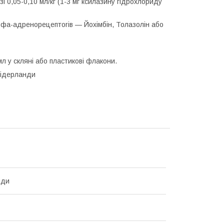
 0,05-0,10 мл/кг (1-3 мг ксилазину гідрохлориду
фа-адренорецептorів — Йохімбін, Толазолін або
л у скляні або пластикові флакони.
 Нідерланди
нди