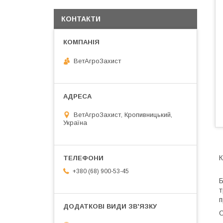
КОНТАКТИ
ВетАгроЗахист
ВетАгроЗахист, Кропивницький,
Україна
К
+380 (68) 900-53-45
Б
т
п
С