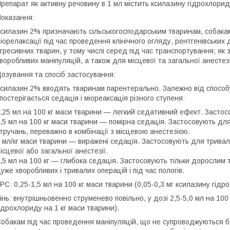
репарат як активну речовину в 1 мл містить ксилазину гідрохлорид
оказання:
силазин 2% призначають сільськогосподарським тваринам, собакам
іорелаксації під час проведення клінічного огляду, рентгенівських
гресивних тварин, у тому числі серед під час транспортування; як з
воробливих маніпуляцій, а також для місцевої та загальної анестезі
озування та спосіб застосування:
силазин 2% вводять тваринам парентерально. Залежно від способ
постерігається седація і міореаксація різного ступеня:
,25 мл на 100 кг маси тварини — легкий седативний ефект. Засто
,5 мл на 100 кг маси тварини — помірна седація. Застосовують для 
тручань, переважно в комбінації з місцевою анестезією.
 мл/кг маси тварини — виражені седація. Застосовують для тривал
ісцевої або загальної анестезії.
,5 мл на 100 кг — глибока седація. Застосовують тільки дорослим 
уже хворобливих і тривалих операцій і під час пологів.
РС: 0,25-1,5 мл на 100 кг маси тварини (0,05-0,3 мг ксилазину гідр
інь: внутрішньовенно струменево повільно, у дозі 2,5-5,0 мл на 100
ідрохлориду на 1 кг маси тварини).
обакам під час проведення маніпуляцій, що не супроводжуються 