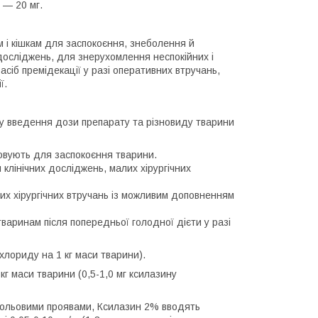
 — 20 мг.
 і кішкам для заспокоєння, знеболення й
 досліджень, для знерухомлення неспокійних і
асіб премідекації у разі оперативних втручань,
ї.
у введення дози препарату та різновиду тварини
совують для заспокоєння тварини.
клінічних досліджень, малих хірургічних
их хірургічних втручань із можливим доповненням
тваринам після попередньої голодної дієти у разі
охлориду на 1 кг маси тварини).
 кг маси тварини (0,5-1,0 мг ксилазину
больовими проявами, Ксилазин 2% вводять