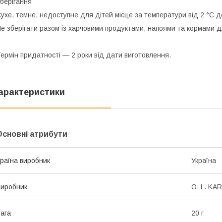
берігання
ухе, темне, недоступне для дітей місце за температури від 2 °C д
е зберігати разом із харчовими продуктами, напоями та кормами д
ермін придатності
— 2 роки від дати виготовлення.
арактеристики
Основні атрибути
раїна виробник
Україна
иробник
O. L. KAR
ага
20 г