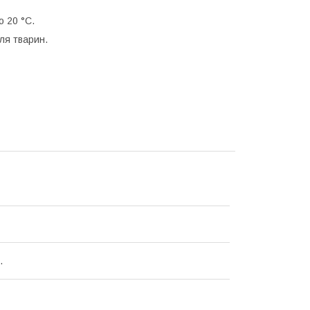
о 20 °C.
ля тварин.
.