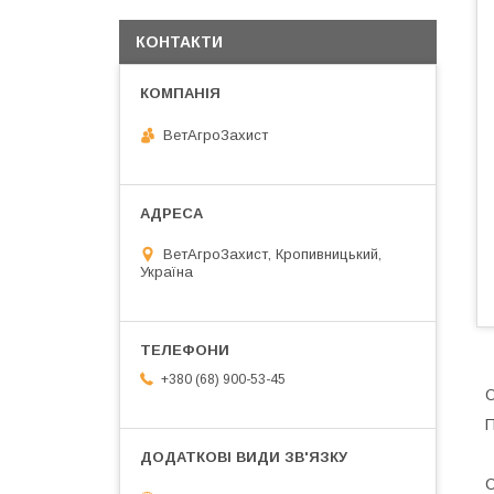
КОНТАКТИ
ВетАгроЗахист
ВетАгроЗахист, Кропивницький,
Україна
+380 (68) 900-53-45
П