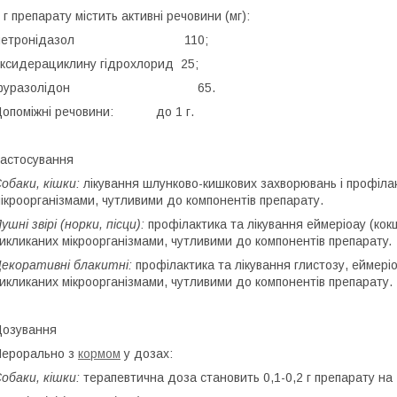
 г препарату містить активні речовини (мг):
метронідазол 110;
ксидерациклину гідрохлорид 25;
фуразолідон 65.
Допоміжні речовини: до 1 г.
астосування
обаки, кішки:
лікування шлунково-кишкових захворювань і профілак
ікроорганізмами, чутливими до компонентів препарату.
ушні звірі (норки, пісци):
профілактика та лікування еймеріоау (кок
икликаних мікроорганізмами, чутливими до компонентів препарату
.
екоративні блакитні:
профілактика та лікування глистозу, еймеріо
икликаних мікроорганізмами, чутливими до компонентів препарату.
озування
ерорально з
кормом
у дозах:
обаки, кішки:
терапевтична доза становить 0,1-0,2 г препарату на 1