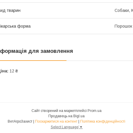
ид тварин
Собаки, 
ікарська форма
Порошок
нформація для замовлення
іна:
12 ₴
Сайт створений на маркетплейсі
Prom.ua
Продавець на Bigl.ua
ВетАгроЗахист |
Поскаржитися на контент
|
Політика конфіденційності
Select Language
▼