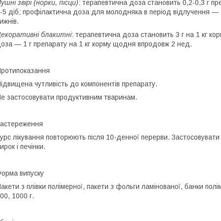
ушні звірі (норки, пісци)
: терапевтична доза становить 0,2-0,3 г пр
-5 діб; профілактична доза для молодняка в період відлучення — 
ижнів.
екоративні блакитні
: терапевтична доза становить 3 г на 1 кг к
оза — 1 г препарату на 1 кг корму щодня впродовж 2 нед.
ротипоказання
ідвищена чутливість до компонентів препарату.
е застосовувати продуктивним тваринам.
астереження
урс лікування повторюють після 10-денної перерви. Застосовувати
ирок і печінки.
орма випуску
акети з плівки полімерної, пакети з фольги ламінованої, банки полі
00, 1000 г.