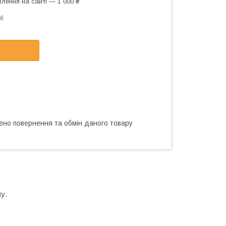
лення на сайті — 1 000 ₴
6
ено повернення та обмін даного товару
у.