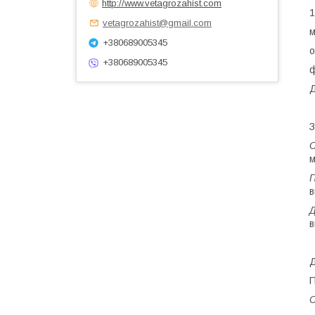
http://www.vetagrozahist.com
1
vetagrozahist@gmail.com
+380689005345
о
+380689005345
З
С
м
П
в
Д
в
Д
П
С