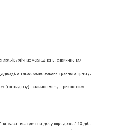
тика хірургічних ускладнень, спричинених
цидіозу), а також захворювань травного тракту,
зу (кокцидіозу), сальмонелезу, трихомонізу,
 кг маси тіла тричі на добу впродовж 7-10 діб.