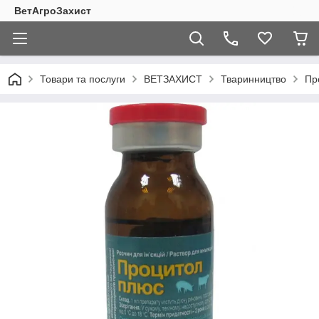
ВетАгроЗахист
Товари та послуги
ВЕТЗАХИСТ
Тваринництво
Пр