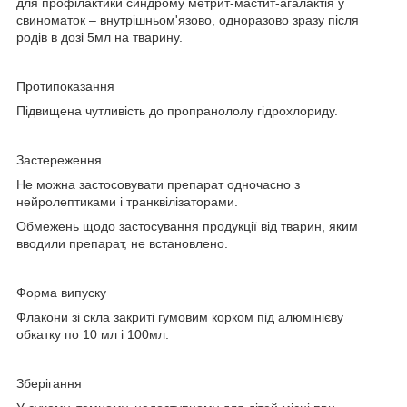
для профілактики синдрому метрит-мастит-агалактія у
свиноматок – внутрішньом'язово, одноразово зразу після
родів в дозі 5мл на тварину.
Протипоказання
Підвищена чутливість до пропранололу гідрохлориду.
Застереження
Не можна застосовувати препарат одночасно з
нейролептиками і транквілізаторами.
Обмежень щодо застосування продукції від тварин, яким
вводили препарат, не встановлено.
Форма випуску
Флакони зі скла закриті гумовим корком під алюмінієву
обкатку по 10 мл і 100мл.
Зберігання