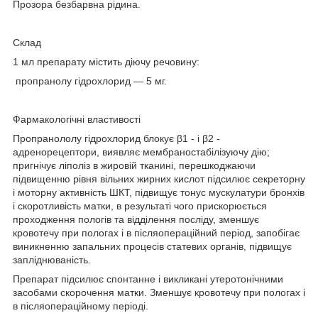
Прозора безбарвна рідина.
Склад
1 мл препарату містить діючу речовину:
пропранолу гідрохлорид — 5 мг.
Фармакологічні властивості
Пропранололу гідрохлорид блокує β1 - і β2 -
адренорецептори, виявляє мембраностабілізуючу дію;
пригнічує ліполіз в жировій тканині, перешкоджаючи
підвищенню рівня вільних жирних кислот підсилює секреторну
і моторну активність ШКТ, підвищує тонус мускулатури бронхів
і скоротливість матки, в результаті чого прискорюється
проходження пологів та відділення посліду, зменшує
кровотечу при пологах і в післяопераційний період, запобігає
виникненню запальних процесів статевих органів, підвищує
запліднюваність.
Препарат підсилює спонтанне і викликані утеротонічними
засобами скорочення матки. Зменшує кровотечу при пологах і
в післяопераційному періоді.