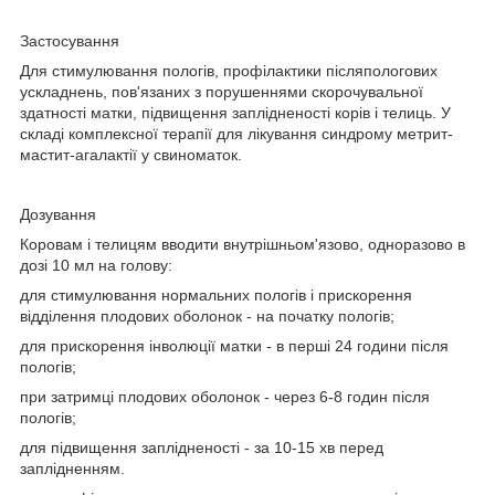
Застосування
Для стимулювання пологів, профілактики післяпологових
ускладнень, пов'язаних з порушеннями скорочувальної
здатності матки, підвищення заплідненості корів і телиць. У
складі комплексної терапії для лікування синдрому метрит-
мастит-агалактії у свиноматок.
Дозування
Коровам і телицям вводити внутрішньом'язово, одноразово в
дозі 10 мл на голову:
для стимулювання нормальних пологів і прискорення
відділення плодових оболонок - на початку пологів;
для прискорення інволюції матки - в перші 24 години після
пологів;
при затримці плодових оболонок - через 6-8 годин після
пологів;
для підвищення заплідненості - за 10-15 хв перед
заплідненням.