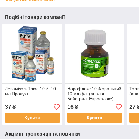
Подібні товари компанії
Левамізол-Плюс 10%, 10
Норофлокс 10% оральний
Толк
мл Продукт
10 мл фл. (аналог
(ана
Байстрил, Енрофлокс)
37
16
27
₴
₴
Купити
Купити
Акційні пропозиції та новинки