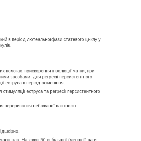
кий в період лютеальноїфази статевого циклу у
кулів.
 пологах, прискорення інволюції матки, при
бними засобами, для регресії персистентного
ації еструса в період осіменіння.
 стимуляції еструса та регресії персистентного
ля переривання небажаної вагітності.
ідшкірно.
маси тіла. На кожні 50 кг більшої (меншої) ваги