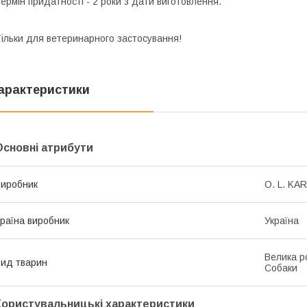
ермін придатності
- 2 роки з дати виготовлення.
ільки для ветеринарного застосування!
арактеристики
Основні атрибути
иробник
O. L. KAR
раїна виробник
Україна
Велика ро
ид тварин
Собаки
Користувальницькі характеристики