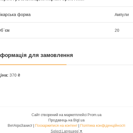
ікарська форма
Ампули
б`єм
20
нформація для замовлення
іна:
370 ₴
Сайт створений на маркетплейсі
Prom.ua
Продавець на Bigl.ua
ВетАгроЗахист |
Поскаржитися на контент
|
Політика конфіденційності
Select Language
▼