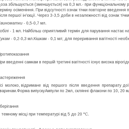
оза збільшується (зменшується) на 0,3 мл.- при функціональному р
ерміну осіменіння. При відсутності ознак тічки повторне введенн
ісля першої ін'єкції. Через 3-3,5 доби в незалежності від ознак ті
Свиноматки
- 0,5-0,7 мл.
обілі
- 1 мл. Найбільш сприятливий термін для парування настає на
Сукам
- 0,2-0,3 мл.Кішкам - 0,1 мл; для переривання вагітності необх
ротипоказання
ри введенні самкам в першій третині вагітності існує висока вірогід
астереження
сі молоко, відримане від першого після введення препарату до
варинам.Форма випускуАмпули по 2мл, склянні флакони по 10, 20 м
берігання
 темному місці при температурі від 5 до 20 °С.