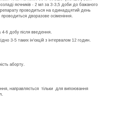
озладі яєчників - 2 мл за 3-3,5 доби до бажаного
я препарату проводиться на одинадцятий день
чки проводиться дворазове осіменіння.
 4-6 добу після введення.
ідно 3-5 таких ін'єкцій з інтервалом 12 годин.
ність аборту.
їння, направляється тільки для випоювання
л.