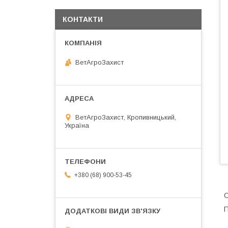
КОНТАКТИ
ВетАгроЗахист
ВетАгроЗахист, Кропивницький,
Україна
+380 (68) 900-53-45
П