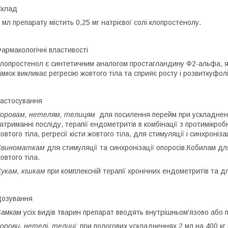
Склад
 мл препарату містить 0,25 мг натрієвої солі клопростенолу.
армакологічні властивості
лопростенол є синтетичним аналогом простагландину Ф2-альфа, я
амок викликає регресію жовтого тіла та сприяє росту і розвиткуфолі
астосування
оровам, нетелям, телицям
для посилення перейм при ускладнених
атриманні посліду, терапії ендометритів в комбінації з протимікро
овтого тіла, регресії кісти жовтого тіла, для стимуляції і синхроніз
Свиноматкам
для стимуляції та синхронізації опоросів.Кобилам для
овтого тіла.
укам, кішкам
при комплексній терапії хронічних ендометритів та д
озування
амкам усіх видів тварин препарат вводять внутрішньом'язово або п
орови, нетелі, телиці
: при пологових ускладненнях 2 мл на 400 кг 