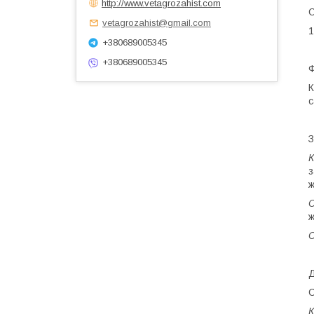
http://www.vetagrozahist.com
vetagrozahist@gmail.com
1
+380689005345
+380689005345
Ф
К
с
З
К
з
ж
ж
С
Д
С
К