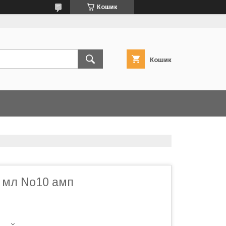
Кошик
Кошик
2 мл No10 амп