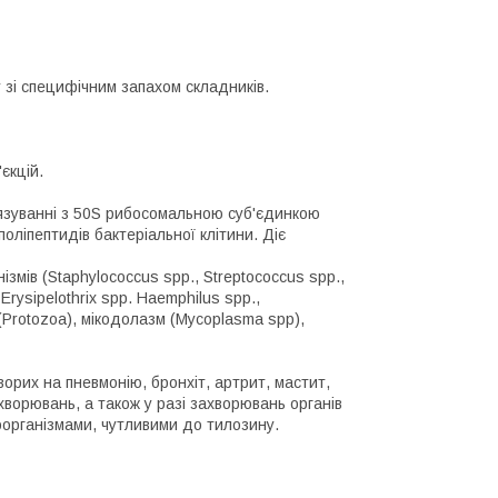
 зі специфічним запахом складників.
єкцій.
в'язуванні з 50S рибосомальною суб'єдинкою
оліпептидів бактеріальної клітини. Діє
мів (Staphylococcus spp., Streptococcus spp.,
, Erysipelothrix spp. Haemphilus spp.,
х (Protozoa), мікодолазм (Mycoplasma spp),
хворих на пневмонію, бронхіт, артрит, мастит,
хворювань, а також у разі захворювань органів
оорганізмами, чутливими до тилозину.