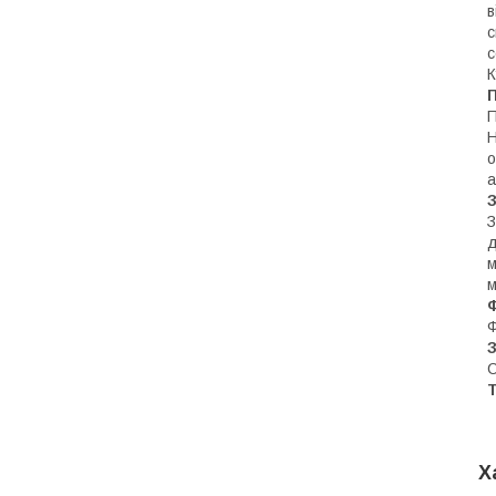
в
с
с
К
П
Н
о
а
З
д
м
м
Ф
С
Х