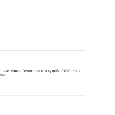
олики, Кішки, Велика рогата худоба (ВРХ), Кози,
баки