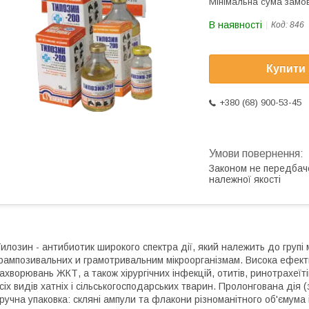
Мінімальна сума замов
В наявності
Код:
846
Купити
+380 (68) 900-53-45
Законом не передбач
належної якості
илозин
- антибиотик широкого спектра
дії
,
який
належить
до
групі
рампозивальних
и
грамотривальним
мікроорганізмам.
Висока ефекти
захворювань
ЖКТ
, а також хірургічних інфекцій, отитів,
ринотрахеїті
сіх видів хатніх і сільськогосподарських тварин.
Пролонгована дія 
ручна
у
паковка
: скляні ампули та флакони різноманітного об'єму
ма