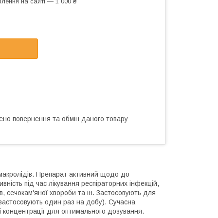
лення на сайті — 1 000 ₴
ено повернення та обмін даного товару
макролідів
.
Препарат активний щодо
до
вність під час лікування респіраторних інфекцій,
в
,
сечокам'яної
хвороби та
ін.
Застосовують для
(застосовують
один
раз на добу).
Сучасна
і концентрації для оптимального дозування.