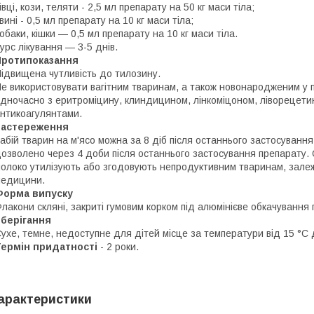
івці, кози, теляти
- 2,5 мл препарату на 50 кг маси тіла;
вині
- 0,5 мл препарату на 10 кг маси тіла;
обаки, кішки
— 0,5 мл препарату на 10 кг маси тіла.
урс лікування — 3-5 днів.
Протипоказання
ідвищена чутливість до тилозину.
е використовувати вагітним тваринам, а також новонародженим у
дночасно з еритроміцину, клиндицином, лінкоміцоном, ліворецетин
нтикоагулянтами.
Застереження
абій тварин на м'ясо можна за 8 діб після останнього застосуван
озволено через 4 доби після останнього застосування препарату. 
олоко утилізують або згодовують непродуктивним тваринам, залеж
едицини.
Форма випуску
лакони скляні, закриті гумовим корком під алюмінієве обкачування п
Зберігання
ухе, темне, недоступне для дітей місце за температури від 15 °C 
Термін придатності
- 2 роки.
арактеристики