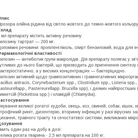
Опис
розора олійна рідина від світло-жовтого до темно-жовтого кольору
Склад
 мл препарату містить активну речовину:
илозину тартрат — 200 мг.
опоміжні речовини: пропіленгліколь, спирт бензиловий, вода для ін'
армакологічні властивості
илозин — антибіотик групи макролідів. Дія препарату полягає у з
утливих до нього бактерій, що призводить до пригнічення синтезу п
актеріостатично, а у високих концентраціях — бактеріцидно.
илозин активний щодо грампозитивних і грамнегативних мікроорганіз
acillus antracis, Corynebacterium spp., Clostridium spp., Listeria spp.
asteurellapp., Pastereurellapp. Brucella spp), і деяких найпростіши
иккетсій (Rickettsia spp.) і хламідій (Chlamydia).
Застосування
ікування великої рогатої худоби, овець, коз, свиней, собак, кішок, 
трофічний риніт, дизентерію, вторинну інфекцію у разі вірусних за
ихання, травного тракту та сечостатевої системи, викликаних мікр
Дозування
мить один раз на добу в дозі:
елика рогата тварина
- 2,5 мл препарата на 100 кг;