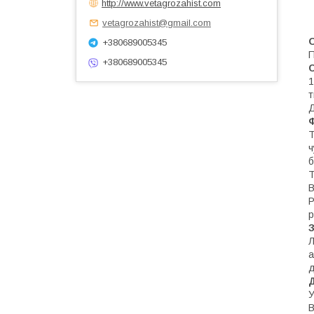
http://www.vetagrozahist.com
vetagrozahist@gmail.com
+380689005345
П
+380689005345
1
т
Д
Ф
Т
ч
б
Т
B
P
р
Л
а
д
У
В