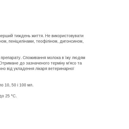
 перший тиждень життя. Не використовувати
ом, пеніцилінами, теофіліном, дигонсином,
ня препарату. Споживання молока в їжу людям
Отримане до зазначеного терміну м'ясо та
но від укладення лікаря ветеринарної
о 10, 50 і 100 мл.
до 25 °C.