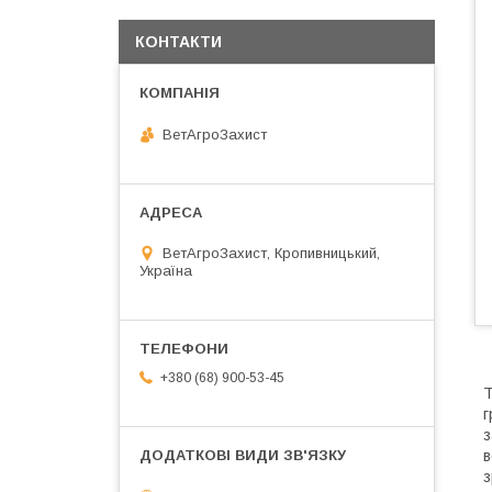
КОНТАКТИ
ВетАгроЗахист
ВетАгроЗахист, Кропивницький,
Україна
+380 (68) 900-53-45
Т
г
в
з