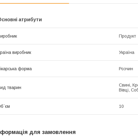
Основні атрибути
иробник
Продукт
раїна виробник
Україна
ікарська форма
Розчин
Свині, Кр
ид тварин
Вівці, Со
б`єм
10
нформація для замовлення