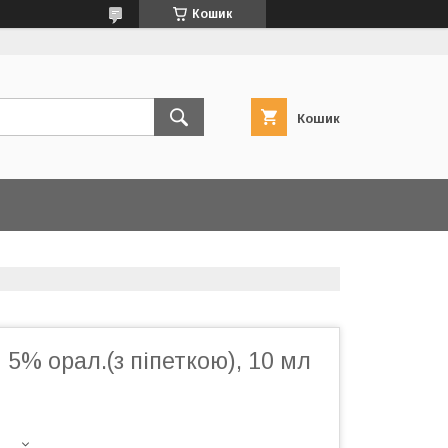
Кошик
Кошик
5% орал.(з піпеткою), 10 мл