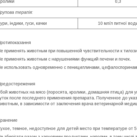
Кролики
0,3
Групова терапія:
ури, індики, гуси, качки
10 мл/л питної вод
ротипоказання
е применять животным при повышенной чувствительности к тилоз
е применять животным с нарушениями функций печени и почек.
е использовать одновременно с пенициллинами, цефалоспоринам
Предостережения
бой животных на мясо (поросята, кролики, домашняя птица) для 
уток после последнего применения препарата. Полученное до ука
ивотным, в зависимости от заключения врача ветеринарной меди
Хранение
ухое, темное, недоступное для детей место при температуре от 5
е зберігати разом з харчовими продуктами, напоями, в тому числі 