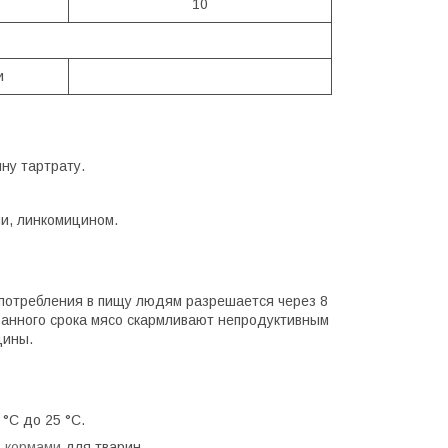
10
и
ину тартрату.
и, линкомицином.
употребления в пищу людям разрешается через 8
занного срока мясо скармливают непродуктивным
цины.
 °С до 25 °С.
з
кормами
для тварин.