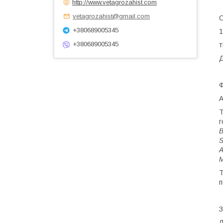
http://www.vetagrozahist.com
vetagrozahist@gmail.com
+380689005345
1
+380689005345
т
Д
Ф
А
Т
г
B
S
A
M
Т
п
З
Л