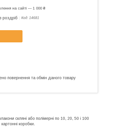
лення на сайті — 1 000 ₴
в роздріб
Код:
14681
ено повернення та обмін даного товару
лакони скляні або полімерні по 10, 20, 50 і 100
 картонні коробки.