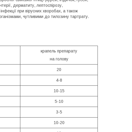
нтерії, дерматиту, лептоспірозу,
 інфекції при вірусних хворобах, а також
організмами, чутливими до тилозину тартрату.
крапель препарату
на голову
20
4-8
10-15
5-10
3-5
10-20