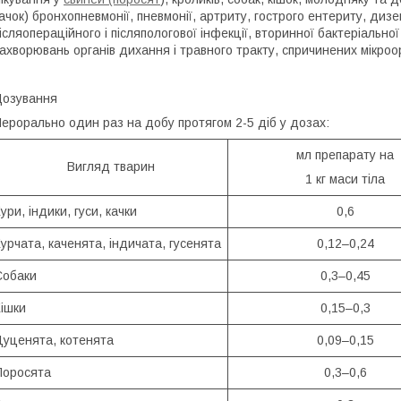
ачок) бронхопневмонії, пневмонії, артриту, гострого ентериту, дизе
ісляопераційного і післяпологової інфекції, вторинної бактеріальної
ахворювань органів дихання і травного тракту, спричинених мікро
озування
ерорально один раз на добу протягом 2-5 діб у дозах:
мл препарату на
Вигляд тварин
1 кг маси тіла
ури, індики, гуси, качки
0,6
урчата, каченята, індичата, гусенята
0,12–0,24
Собаки
0,3–0,45
Кішки
0,15–0,3
Цуценята, котенята
0,09–0,15
Поросята
0,3–0,6