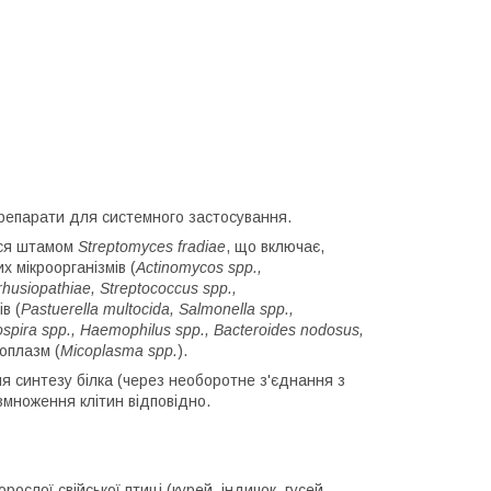
препарати для системного застосування.
ься штамом
Streptomyces fradiae
, що включає,
 мікроорганізмів (
Actinomycos
spp
.,
rhusiopathiae
,
Streptococcus
spp
.,
в (
Pastuerella
multocida
,
Salmonella
spp
.,
ospira
spp
.,
Haemophilus
spp
.,
Bacteroides
nodosus
,
коплазм (
Micoplasma
spp
.
).
я синтезу білка (через необоротне з'єднання з
змноження клітин відповідно.
орослої свійської птиці (курей, індичок, гусей,