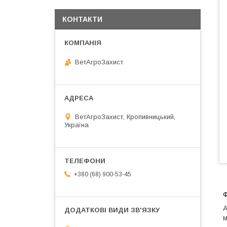
КОНТАКТИ
ВетАгроЗахист
ВетАгроЗахист, Кропивницький,
Україна
+380 (68) 900-53-45
Ф
А
м