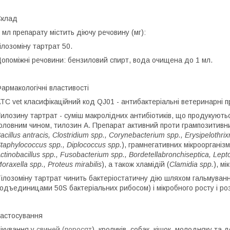
Склад
 мл препарату містить діючу речовину (мг):
ілозоміну тартрат 50.
опоміжні речовини: бензиловий спирт, вода очищена до 1 мл.
армакологічні властивості
ТС vet класифікаційний код QJ01 - антибактеріальні ветеринарні 
илозину тартрат - суміш макролідних антибіотиків, що продукуют
оловним чином, тилозин A. Препарат активний проти грампозитивних
acillus
antracis
,
Clostridium
spp
.,
Corynebacterium
spp
.,
Erysipelothrix
taphylococcus
spp
.,
Diplococcus
spp
.
), грамнегативних мікроорганізмі
ctinobacillus
spp
.,
Fusobacterium
spp
.,
Bordetella
bronchiseptica
,
Lept
oraxella
spp
.,
Proteus
mirabilis
), а також хламідій (
Clamidia
spp
.
), мі
ілозоміну тартрат чинить бактеріостатичну дію шляхом гальмуванн
одъединицами 50S бактеріальних рибосом) і мікробного росту і ро
астосування
ікування у
свиней (поросят
), кроликів, собак, кішок, молодняку та д