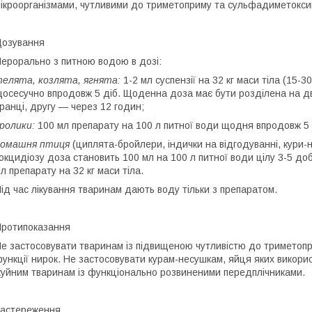
ікроорганізмами, чутливими до триметоприму та сульфадиметокси
озування
ерорально з питною водою в дозі:
елята, козлята, ягнята:
1-2 мл суспензії на 32 кг маси тіла (15-3
осесучно впродовж 5 діб. Щоденна доза має бути розділена на д
ранці, другу — через 12 годин;
ролики:
100 мл препарату на 100 л питної води щодня впродовж 5 
домашня птиця
(циплята-бройлери, індички на відгодуванні, кури-н
окцидіозу доза становить 100 мл на 100 л питної води цілу 3-5 до
л препарату на 32 кг маси тіла.
ід час лікування тваринам дають воду тільки з препаратом.
ротипоказання
е застосовувати тваринам із підвищеною чутливістю до триметоп
ункції нирок. Не застосовувати курам-несушкам, яйця яких викори
уйним тваринам із функціонально розвиненими передплічниками.
астереження