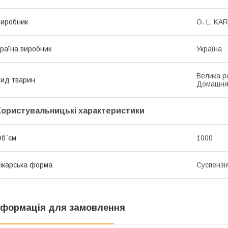
иробник
O. L. KAR
раїна виробник
Україна
Велика ро
ид тварин
Домашня
Користувальницькі характеристики
б`єм
1000
ікарська форма
Суспензі
нформація для замовлення