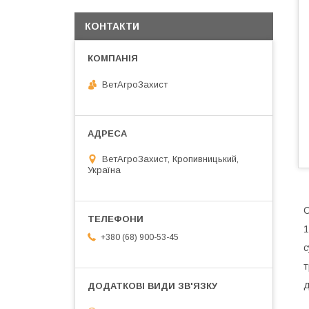
КОНТАКТИ
ВетАгроЗахист
ВетАгроЗахист, Кропивницький,
Україна
1
+380 (68) 900-53-45
с
т
д