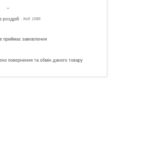
в роздріб
Код:
1086
не приймає замовлення
ено повернення та обмін даного товару