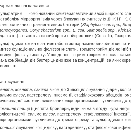
армакологічні властивості
ульфатрим — комбінований хімієтерапевтичний засіб широкого спек
етаболізм мікроорганізмів через блокування синтезу їх ДНК і РНК
рампозитивних і грамнегативних бактерій (
Staphylococcus spp., Strep
onocytogenes, Corynebacterium spp., E. coli, Salmonella spp., Klebsiel
pp.
та ін.), а також активний проти найпростіших (Coccidia, Toxoplasm
ульфадиметоксин є антиметаболітом параамінобензойної кислоти т
интез функціональної фолієвої кислоти. Триметоприйм діє як інгі
ктивує фолієву кислоту. У поєднанні з триметопримом посилюєтьс
ака комбінація діє бактеріцидно вже за концентрацій, за яких окр
ктивність.
астосування
елята, козлята, ягнята
віком до 3 місяців: лікування діареї, колі
альмонелезу, пастерелезу, пневмонії, стафілококових абсцесів, ом
ечовивідної системи, викликаних мікроорганізмами, чутливими до
Домашня птиця
(циплята-бройлери, індички на відгоду, кури-несушки
олісептицемії, сальмонелезу, пастерелєзу, стафілококової інфекції,
ікроорганізмами, чутливими до триметоприму та сульфодиметокси
ролики
: лікування кокцидіозу, пастереллезу, стафілококової інфекц