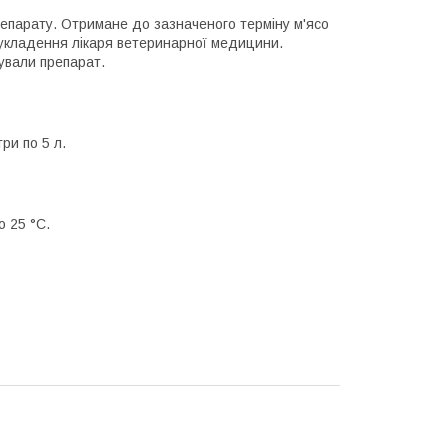
репарату. Отримане до зазначеного терміну м'ясо
 укладення лікаря ветеринарної медицини.
ували препарат.
ри по 5 л.
о 25 °C.