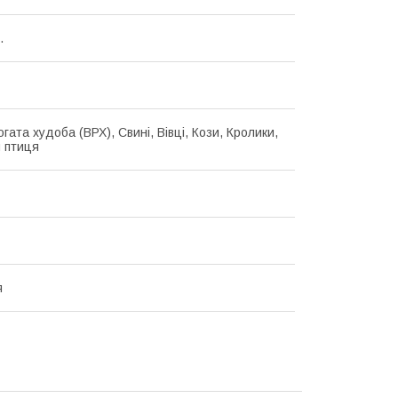
.
гата худоба (ВРХ), Свині, Вівці, Кози, Кролики,
 птиця
я