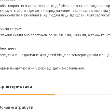
абій тварин на м'ясо можна за 10 діб після останнього введення п
тилізують або згодовують непродуктивним тваринам, залежно від
абороняється вживання в їжу людям яєць від курей, яким застосов
орма випуску
лакони скляні або пластикові по 10, 50, 100, 1000 мл, а також каніст
берігання
ухе, темне, недоступне для дітей місце за температури від 8 °C д
ермін придатності
— 3 роки від дати виготовлення.
арактеристики
Основні атрибути