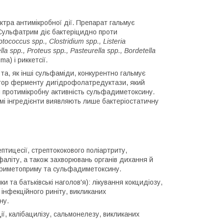
тра антимікробної дії. Препарат гальмує
. Сульфатрим діє бактеріцидно проти
tococcus spp., Clostridium spp., Listeria
la spp., Proteus spp., Pasteurella spp., Bordetella
a) і риккетсії.
а, як інші сульфаміди, конкурентно гальмує
бітор ферменту дигідрофолатредуктази, який
я протимікробну активність сульфадиметоксину.
емі інгредієнти виявляють лише бактеріостатичну
септицесії, стрептококового поліартриту,
фаліту, а також захворювань органів дихання й
 триметоприму та сульфадиметоксину.
 та батьківські наголов'я): лікування кокцидіозу,
 інфекційного риніту, викликаних
ну.
ії, калібацилізу, сальмонелезу, викликаних