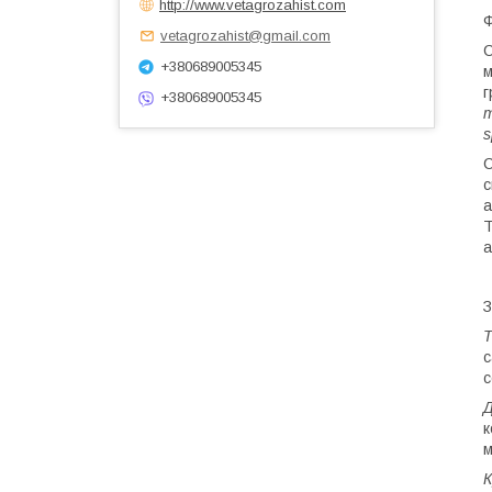
http://www.vetagrozahist.com
Ф
vetagrozahist@gmail.com
С
+380689005345
м
г
+380689005345
m
s
С
с
а
Т
а
З
Т
с
с
к
м
К