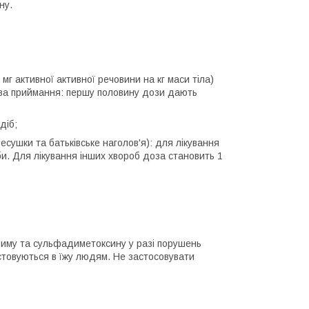
ну.
0 мг активної активної речовини на кг маси тіла)
ва приймання: першу половину дози дають
діб;
есушки та батьківське наголов'я): для лікування
би. Для лікування інших хвороб доза становить 1
риму та сульфадиметоксину у разі порушень
стовуються в їжу людям. Не застосовувати