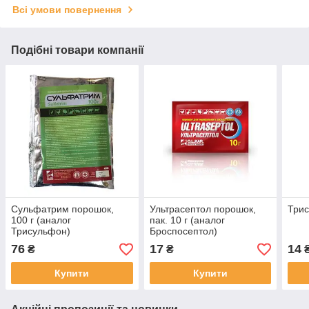
Всі умови повернення
Подібні товари компанії
Сульфатрим порошок,
Ультрасептол порошок,
Трис
100 г (аналог
пак. 10 г (аналог
Трисульфон)
Броспосептол)
76
17
14
₴
₴
Купити
Купити