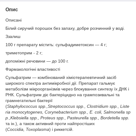
Опис
Опис
ані
Білий сиручий порошок без запаху, добре розчинний у воді.
З
залиш
100 г препарату містить: сульфадиметоксин — 4 г;
триметоприм - 2 г;
допоміжні речовини — до 100 г.
Фармакологічні властивості
Сульфатрим — комбінований хіміотерапевтичний засіб
широкого спектра антимікробної дії. Препарат гальмує
метаболізм мікроорганізмів через блокування синтезу їх ДНК і
РНК. Сульфатрим діє бактеріцидно на грампозивальні та
грамнегатильні бактерії
(
Staphylococcus
spp
.,
Streptococcus
spp
.,
Clostridium
spp
.,
Liste
ria
monocytogenes
,
Corynebacterium
spp
.,
E
.
coli
,
Salmonella
sp
p
.,
Klebsiella
spp
.,
Proteus
spp
.,
Pasteurella
spp
.,
Bordetella
spp
.
та ін.), а також активний проти найпростіших
(
Coccidia
,
Toxoplasma
) і риккетсій.