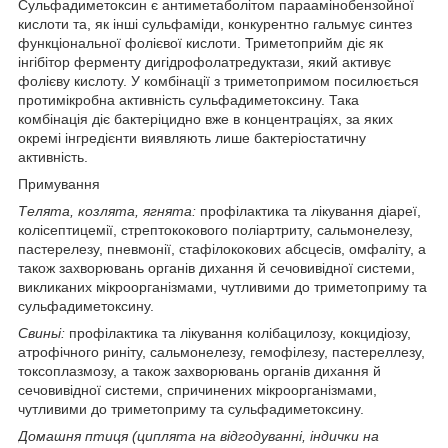
Сульфадиметоксин є антиметаболітом параамінобензойної
кислоти та, як інші сульфаміди, конкурентно гальмує синтез
функціональної фолієвої кислоти. Триметоприйм діє як
інгібітор ферменту дигідрофолатредуктази, який активує
фолієву кислоту. У комбінації з триметопримом посилюється
протимікробна активність сульфадиметоксину. Така
комбінація діє бактеріцидно вже в концентраціях, за яких
окремі інгредієнти виявляють лише бактеріостатичну
активність.
П
римування
Телята, козлята, ягнята:
профілактика та лікування діареї,
колісептицемії, стрептококового поліартриту, сальмонелезу,
пастерелезу, пневмонії, стафілококових абсцесів, омфаліту, а
також захворювань органів дихання й сечовивідної системи,
викликаних мікроорганізмами, чутливими до триметоприму та
сульфадиметоксину.
Свин
ьі
:
профілактика та лікування колібацилозу, кокцидіозу,
атрофічного риніту, сальмонелезу, гемофілезу, пастереллезу,
токсоплазмозу, а також захворювань органів дихання й
сечовивідної системи, спричинених мікроорганізмами,
чутливими до триметоприму та сульфадиметоксину.
Домашня птиця (циплята на відгодуванні, індички на