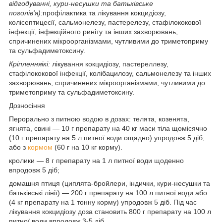
відгодуванні, кури-несушки та батьківське
поголів'я):
профілактика та лікування кокцидіозу,
колісептицесії, сальмонелезу, пастерелезу, стафілококової
інфекції, інфекційного риніту та інших захворювань,
спричинених мікроорганізмами, чутливими до триметоприму
та сульфадиметоксину.
Кріплення
ікі
:
лікування кокцидіозу, пастереллезу,
стафілококової інфекції, колібацилозу, сальмонелезу та інших
захворювань, спричинених мікроорганізмами, чутливими до
триметоприму та сульфадиметоксину.
Доз
носіння
Перорально з питною водою в дозах: телята, козенята,
ягнята, свині — 10 г препарату на 40 кг маси тіла щомісячно
(10 г препарату на 5 л питної води ощадно) упродовж 5 діб;
або з
кормом
(60 г на 10 кг корму).
кролики — 8 г препарату на 1 л питної води щоденно
впродовж 5 діб;
домашня птиця (циплята-бройлери, індички, кури-несушки та
батьківські лінії) — 200 г препарату на 100 л питної води або
(4 кг препарату на 1 тонну корму) упродовж 5 діб. Під час
лікування кокцидіозу доза становить 800 г препарату на 100 л
питної води впродовж 3-5 діб.