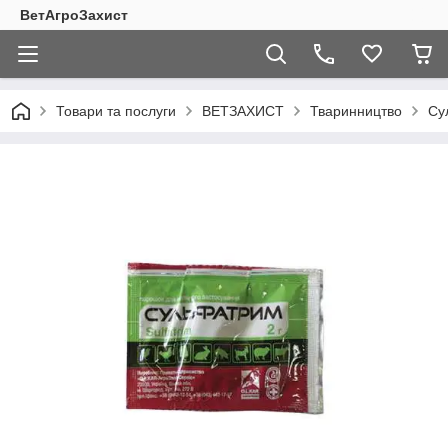
ВетАгроЗахист
Товари та послуги
ВЕТЗАХИСТ
Тваринництво
Су