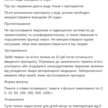
Під час лікування дають воду тільки з препаратом.
Після розчинення препарату у воді, розчин необхідно
використовувати впродовж 24 годин.
Протипоказання
Не застосовувати тваринам із підвищеною чутливістю до
триметоприму та сульфадиметоксину, а також тваринам із
порушеннями функції нирок. Не використовувати курам-
несушкам, яйця яких використовуються в їжу людям.
Застереження
Забій тварин на м'ясо можна за 10 діб після останнього
введення препарату. Отримане до зазначеного терміну м'ясо
утилізують або згодовують непродуктивним тваринам залежно
від укладення лікаря ветеринарної медицини. Забороняється
вживати яйця курей, яким застосовували препарат.
Форма
випуску
Пакети з плівки полімерної, пакети з фольги ламінованої по 2,
5, 10, 50, 100, 200, 500, 1000 г.
Х
поранення
Сухе темне недоступне для дітей місце за температури від 0