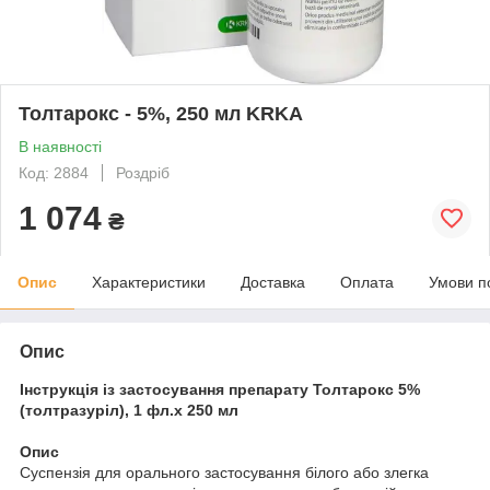
Толтарокс - 5%, 250 мл KRKA
В наявності
Код: 2884
Роздріб
1 074
₴
Опис
Характеристики
Доставка
Оплата
Умови п
Опис
Інструкція із застосування препарату Толтарокс 5%
(толтразуріл), 1 фл.х 250 мл
Опис
Суспензія для орального застосування білого або злегка