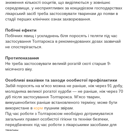
зниження кількості ооцитів, що виділяються у зовнішнє
середовище, у несприятливих за кокцидіозом господарствах
лікарський засіб треба застосовувати тваринам до появи в
стадії перших клінічних ознак захворювання.
Побічні ефекти
Побічних явищ і ускладнень біля поросять і теляти під час
застосування Толтарокса в рекомендованих дозах зазвичай
не спостерігається.
Протипоказання
Не треба застосовувати великій рогатій скоті старше 9-
місячного віку.
Особливі вказівки та заходи особистої профілактики
Забій поросять на м'ясо можна не раніше, ніж через 91 добу,
молодняка великої рогатої худоби — не раніше, ніж через 70
діб після застосування Толтарокса. М'ясо тварин,
вимушенобитих раніше встановленого терміну, може бути
використане в
корм
пушним звірам.
Під час роботи з Толтароксом необхідно дотримуватися
загальних правил особистої гігієни та техніки безпеки,
передбачених під час роботи з лікарськими засобами для
тварин.