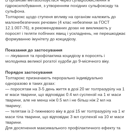
гідроксилобування, з утворенням похідних сульфоксиду та
сульфона.
Толтарокс щодо ступеня впливу на організм належить до
малонебезпечних речовин (4 клас небезпеки за ГОСТ
12.1.007-76), в рекомендованих дозах не викликають у
поросят і теляти побічних явищ і ускладнень, не перешкоджає
формуванню імунітету до кокцидіозу.
Показання до застосування
— лікування та профілактика коцидіозу в поросять і
молодняка великої рогатої худоби до 9-місячного віку.
Порядок застосування
Толтарокс призначають перорально індивідуально
одноразово в таких дозах:
— поросятам на 3-5 день життя в дозі 20 мг толтразурілу на 1
кг маси тварини, що відповідає 0.4 мл суспензії на 1 кг маси
тварини, але не менш ніж 0.5 мл і не більш ніж 2 мл на
тварину;
— телятам із 2-тижневого віку в дозі 15 мг толтразурілу на 1 кг
маси тіла тварини, що відповідає 3 мл суспензії на 10 кг маси
тварини.
Для досягнення максимального профілактичного ефекту та