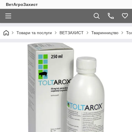
ВетАгроЗахист
Товари та послуги
ВЕТЗАХИСТ
Тваринництво
То