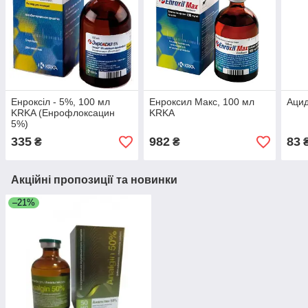
Енроксіл - 5%, 100 мл
Енроксил Макс, 100 мл
Ацид
KRKA (Енрофлоксацин
KRKA
5%)
335
982
83
₴
₴
Акційні пропозиції та новинки
–21%