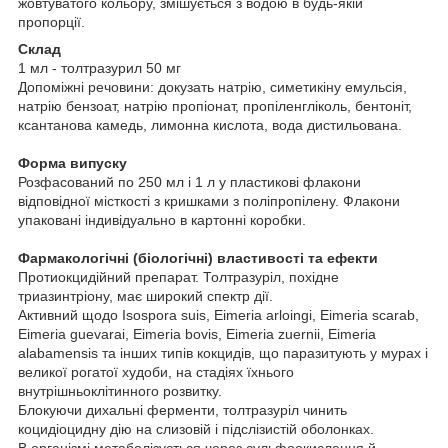
жовтуватого кольору, змішується з водою в будь-якій
пропорції.
Склад
1 мл - толтразурил 50 мг
Допоміжні речовини: докузать натрію, симетикіну емульсія,
натрію бензоат, натрію пропіонат, пропіленгліколь, бентоніт,
ксантанова камедь, лимонна кислота, вода дистильована.
Форма випуску
Розфасований по 250 мл і 1 л у пластикові флакони
відповідної місткості з кришками з поліпропілену. Флакони
упаковані індивідуально в картонні коробки.
Фармакологічні (біологічні) властивості та ефекти
Протиокцидійний препарат. Толтразуріл, похідне
триазинтріону, має широкий спектр дії.
Активний щодо Isospora suis, Eimeria arloingi, Eimeria scarab,
Eimeria guevarai, Eimeria bovis, Eimeria zuernii, Eimeria
alabamensis та інших типів кокцидів, що паразитують у мурах і
великої рогатої худоби, на стадіях їхнього
внутрішньоклітинного розвитку.
Блокуючи дихальні ферменти, толтразуріл чинить
коцидіоцидну дію на слизовій і підслізистій оболонках.
В організмі метаболізується через сульфоокислення й