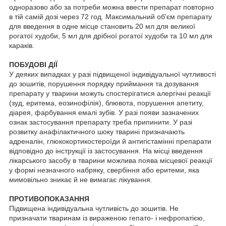
одноразово або за потреби можна ввести препарат повторно
в тій самій дозі через 72 год. Максимальний об'єм препарату
для введення в одне місце становить 20 мл для великої
рогатої худоби, 5 мл для дрібної рогатої худоби та 10 мл для
караків.
ПОБУДОВІ ДІЇ
У деяких випадках у разі підвищеної індивідуальної чутливості
до зошитів, порушення порядку приймання та дозування
препарату у тварини можуть спостерігатися алергічні реакції
(зуд, еритема, еозинофілія), блювота, порушення апетиту,
діарея, фарбування емалі зубів. У разі появи зазначених
ознак застосування препарату треба припинити. У разі
розвитку анафілактичного шоку тварині призначають
адреналін, глюкокортикостероїди й антигістамінні препарати
відповідно до інструкції із застосування. На місці введення
лікарського засобу в тварини можлива поява місцевої реакції
у формі незначного набряку, свербіння або еритеми, яка
мимовільно зникає й не вимагає лікування.
ПРОТИВОПОКАЗАННЯ
Підвищена індивідуальна чутливість до зошитів. Не
призначати тваринам із вираженою гепато- і нефропатією,