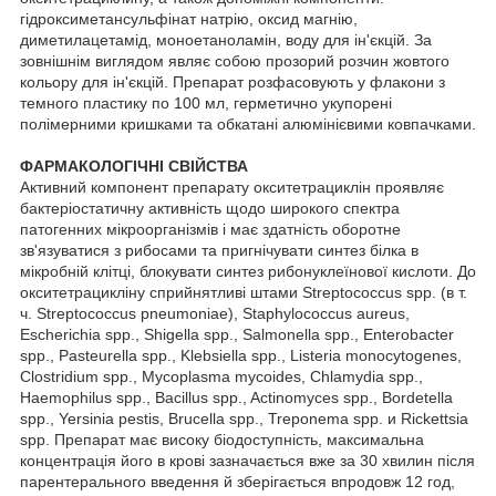
гідроксиметансульфінат натрію, оксид магнію,
диметилацетамід, моноетаноламін, воду для ін'єкцій. За
зовнішнім виглядом являє собою прозорий розчин жовтого
кольору для ін'єкцій. Препарат розфасовують у флакони з
темного пластику по 100 мл, герметично укупорені
полімерними кришками та обкатані алюмінієвими ковпачками.
ФАРМАКОЛОГІЧНІ СВІЙСТВА
Активний компонент препарату окситетрациклін проявляє
бактеріостатичну активність щодо широкого спектра
патогенних мікроорганізмів і має здатність оборотне
зв'язуватися з рибосами та пригнічувати синтез білка в
мікробній клітці, блокувати синтез рибонуклеїнової кислоти. До
окситетрацикліну сприйнятливі штами Streptococcus spp. (в т.
ч. Streptococcus pneumoniae), Staphylococcus aureus,
Escherichia spp., Shigella spp., Salmonella spp., Enterobacter
spp., Pasteurella spp., Klebsiella spp., Listeria monocytogenes,
Clostridium spp., Mycoplasma mycoides, Chlamydia spp.,
Haemophilus spp., Bacillus spp., Actinomyces spp., Bordetella
spp., Yersinia pestis, Brucella spp., Treponema spp. и Rickettsia
spp. Препарат має високу біодоступність, максимальна
концентрація його в крові зазначається вже за 30 хвилин після
парентерального введення й зберігається впродовж 12 год,