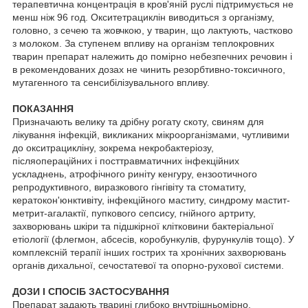
терапевтична концентрація в кров'яній руслі підтримується не
менш ніж 96 год. Окситетрациклін виводиться з організму,
головно, з сечею та жовчкою, у тварин, що лактують, частково
з молоком. За ступенем впливу на організм теплокровних
тварин препарат належить до помірно небезпечних речовин і
в рекомендованих дозах не чинить резорбтивно-токсичного,
мутагенного та сенсибілізувального впливу.
ПОКАЗАННЯ
Призначають велику та дрібну рогату скоту, свиням для
лікування інфекцій, викликаних мікроорганізмами, чутливими
до окситрацикліну, зокрема некробактеріозу,
післяопераційних і посттравматичних інфекційних
ускладнень, атрофічного риніту кенгуру, ензоотичного
репродуктивного, виразкового гінгівіту та стоматиту,
кератокон'юнктивіту, інфекційного маститу, синдрому мастит-
метрит-агалактії, пупкового сепсису, гнійного артриту,
захворювань шкіри та підшкірної клітковини бактеріальної
етіології (флегмон, абсесів, коробункулів, фурункулів тощо). У
комплексній терапії інших гострих та хронічних захворювань
органів дихальної, сечостатевої та опорно-рухової системи.
ДОЗИ І СПОСІБ ЗАСТОСУВАННЯ
Препарат задають тварині глибоко внутрішньомірно,