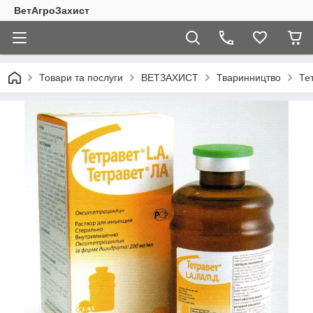
ВетАгроЗахист
Товари та послуги
ВЕТЗАХИСТ
Тваринництво
Те