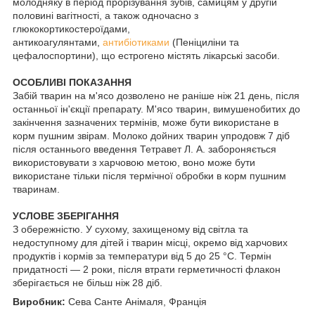
молодняку в період прорізування зубів, самицям у другій
половині вагітності, а також одночасно з
глюкокортикостероїдами,
антикоагулянтами,
антибіотиками
(Пеніциліни та
цефалоспортини), що естрогено містять лікарські засоби.
ОСОБЛИВІ ПОКАЗАННЯ
Забій тварин на м'ясо дозволено не раніше ніж 21 день, після
останньої ін'єкції препарату. М'ясо тварин, вимушенобитих до
закінчення зазначених термінів, може бути використане в
корм пушним звірам. Молоко дойних тварин упродовж 7 діб
після останнього введення Тетравет Л. А. забороняється
використовувати з харчовою метою, воно може бути
використане тільки після термічної обробки в корм пушним
тваринам.
УСЛОВЕ ЗБЕРІГАННЯ
З обережністю. У сухому, захищеному від світла та
недоступному для дітей і тварин місці, окремо від харчових
продуктів і кормів за температури від 5 до 25 °C. Термін
придатності — 2 роки, після втрати герметичності флакон
зберігається не більш ніж 28 діб.
Виробник:
Сева Санте Анімаля, Франція