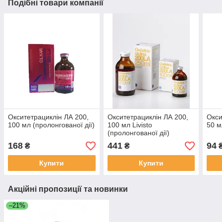
Подібні товари компанії
Окситетрациклін ЛА 200,
Окситетрациклін ЛА 200,
Окси
100 мл (пролонгованої дії)
100 мл Livisto
50 м
(пролонгованої дії)
168
441
94
₴
₴
Купити
Купити
Акційні пропозиції та новинки
–21%