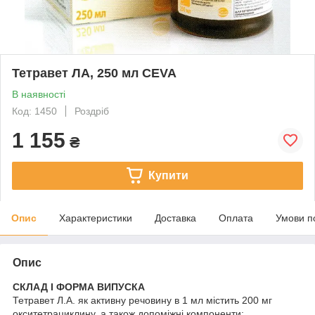
Тетравет ЛА, 250 мл CEVA
В наявності
Код: 1450
Роздріб
1 155
₴
Купити
Опис
Характеристики
Доставка
Оплата
Умови п
Опис
СКЛАД І ФОРМА ВИПУСКА
Тетравет Л.А. як активну речовину в 1 мл містить 200 мг
окситетрациклину, а також допоміжні компоненти: