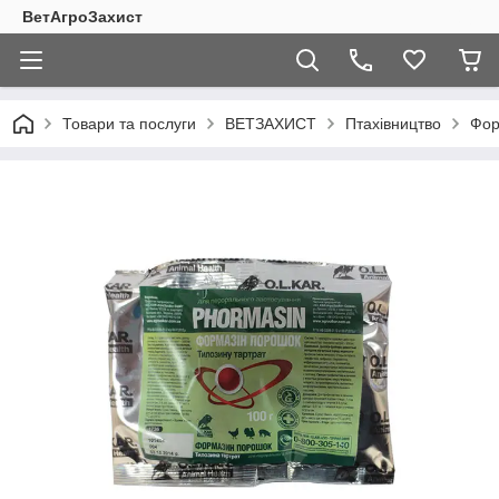
ВетАгроЗахист
Товари та послуги
ВЕТЗАХИСТ
Птахівництво
Фор