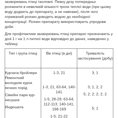
захворювань птиці таоловлі. Певну дозу попередньо
розчинити в невеликій кількості трохи теплої води (при цьому
воду додають до препарату, а не навпаки), після чого
отриманий розчин доводять водою до необхідної
концентрації. Розчин препарату використовують упродовж
доби.
Для профілактики захворювань птиці препарат призначають у
дозі 1 г на 1 л питної води відповідно до даних, наведених у
таблиці:
Тип і група птиці
Вік птиці (в дні)
Тривалість
застосування
(добу)
Курчата-бройлери
1-3; 21
3; 1
Ремонтний
молодняк курок
1-3; 21; 63-64; 140-
3; 1; 2; 2
яєчних порід
141
5; 2; 2; 2; 2; 2
Сімейні пари кур-
1-5; 28-29; 63-64;
несушок
112-113; 140-141;
Индюшата
5; 1
168-169
1-5; 21-22