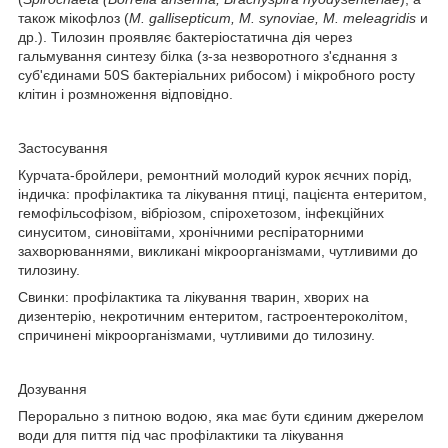
також мікофлоз (
M. gallisepticum, M. synoviae, M. meleagridis
и
др.). Тилозин проявляє бактеріостатична дія через
гальмування синтезу білка (з-за незворотного з'єднання з
суб'єдинами 50S бактеріальних рибосом) і мікробного росту
клітин і розмноження відповідно.
Застосування
Курчата-бройлери, ремонтний молодий курок яєчних порід,
індичка: профілактика та лікування птиці, пацієнта ентеритом,
гемофільсофізом, вібріозом, спірохетозом, інфекційних
синуситом, синовіітами, хронічними респіраторними
захворюваннями, викликані мікроорганізмами, чутливими до
тилозину.
Свинки: профілактика та лікування тварин, хворих на
дизентерію, некротичним ентеритом, гастроентероколітом,
спричинені мікроорганізмами, чутливими до тилозину.
Дозування
Перорально з питною водою, яка має бути єдиним джерелом
води для пиття під час профілактики та лікування