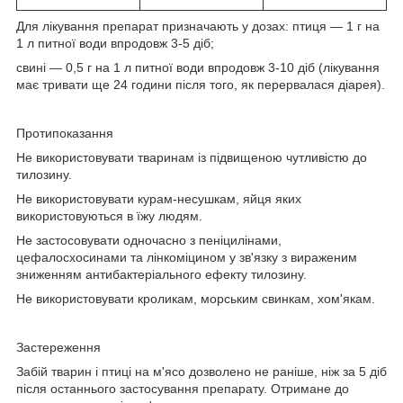
Для лікування препарат призначають у дозах: птиця — 1 г на
1 л питної води впродовж 3-5 діб;
свині — 0,5 г на 1 л питної води впродовж 3-10 діб (лікування
має тривати ще 24 години після того, як перервалася діарея).
Протипоказання
Не використовувати тваринам із підвищеною чутливістю до
тилозину.
Не використовувати курам-несушкам, яйця яких
використовуються в їжу людям.
Не застосовувати одночасно з пеніцилінами,
цефалосхосинами та лінкоміцином у зв'язку з вираженим
зниженням антибактеріального ефекту тилозину.
Не використовувати кроликам, морським свинкам, хом'якам.
Застереження
Забій тварин і птиці на м'ясо дозволено не раніше, ніж за 5 діб
після останнього застосування препарату. Отримане до