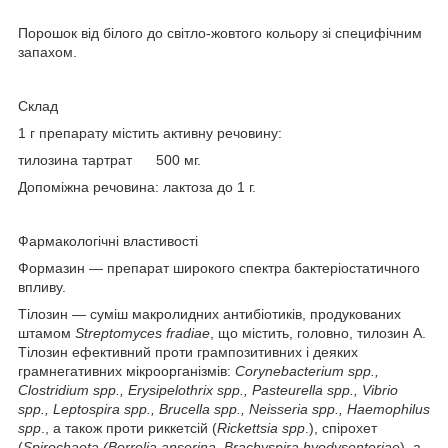
Порошок від білого до світло-жовтого кольору зі специфічним
запахом.
Склад
1 г препарату містить активну речовину:
тилозина тартрат 500 мг.
Допоміжна речовина: лактоза до 1 г.
Фармакологічні властивості
Формазин — препарат широкого спектра бактеріостатичного
впливу.
Тілозин — суміш макролидних антибіотиків, продукованих
штамом
Streptomyces fradiae
, що містить, головно, тилозин А.
Тілозин ефективний проти грампозитивних і деяких
грамнегативних мікроорганізмів:
Corynebacterium spp.,
Clostridium spp., Erysipelothrix spp., Pasteurella spp., Vibrio
spp., Leptospira spp., Brucella spp., Neisseria spp., Haemophilus
spp
., а також проти риккетсій (
Rickettsia spp
.), спірохет
(
Spirochaeta (Borrelia anserina, Brachyspira hyodysenteriae
), а