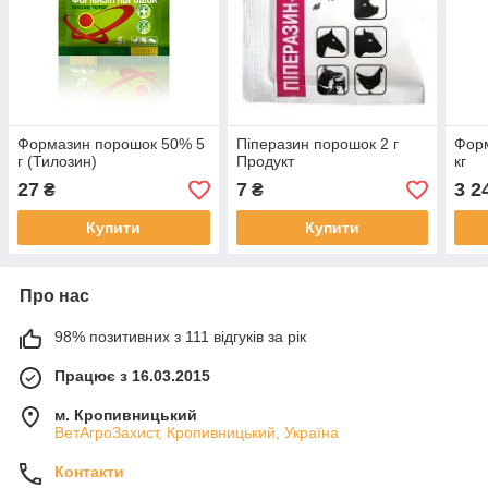
Формазин порошок 50% 5
Піперазин порошок 2 г
Форм
г (Тилозин)
Продукт
кг
27
7
3 2
₴
₴
Купити
Купити
Про нас
98% позитивних з 111 відгуків за рік
Працює з 16.03.2015
м. Кропивницький
ВетАгроЗахист, Кропивницький, Україна
Контакти