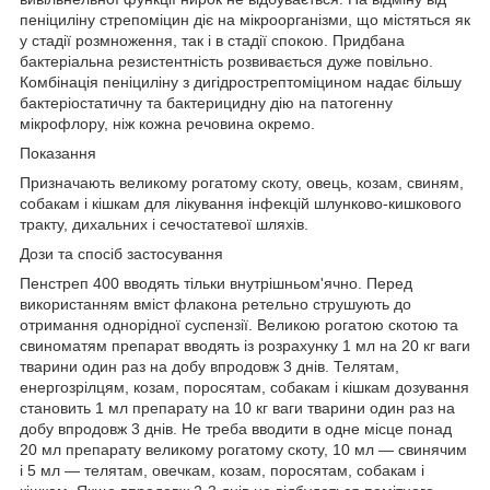
пеніциліну стрепоміцин діє на мікроорганізми, що містяться як
у стадії розмноження, так і в стадії спокою. Придбана
бактеріальна резистентність розвивається дуже повільно.
Комбінація пеніциліну з дигідрострептоміцином надає більшу
бактеріостатичну та бактерицидну дію на патогенну
мікрофлору, ніж кожна речовина окремо.
Показання
Призначають великому рогатому скоту, овець, козам, свиням,
собакам і кішкам для лікування інфекцій шлунково-кишкового
тракту, дихальних і сечостатевої шляхів.
Дози та спосіб застосування
Пенстреп 400 вводять тільки внутрішньом'ячно. Перед
використанням вміст флакона ретельно струшують до
отримання однорідної суспензії. Великою рогатою скотою та
свиноматям препарат вводять із розрахунку 1 мл на 20 кг ваги
тварини один раз на добу впродовж 3 днів. Телятам,
енергозрілцям, козам, поросятам, собакам і кішкам дозування
становить 1 мл препарату на 10 кг ваги тварини один раз на
добу впродовж 3 днів. Не треба вводити в одне місце понад
20 мл препарату великому рогатому скоту, 10 мл — свинячим
і 5 мл — телятам, овечкам, козам, поросятам, собакам і