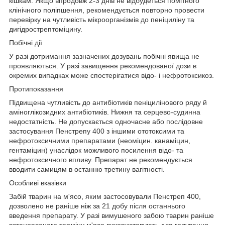
кішкам. Якщо впродовж 2-3 днів не відбудеться помітного
клінічного поліпшення, рекомендується повторно провести
перевірку на чутливість мікроорганізмів до пеніциліну та
дигідрострептоміцину.
Побічні дії
У разі дотримання зазначених дозувань побічні явища не
проявляються. У разі завищення рекомендованої дози в
окремих випадках може спостерігатися відо- і нефротоксикоз.
Протипоказання
Підвищена чутливість до антибіотиків пеніцилінового ряду й
аміноглікозидних антибіотиків. Нижня та серцево-судинна
недостатність. Не допускається одночасне або послідовне
застосування Пенстрепу 400 з іншими ототоксими та
нефротоксичними препаратами (неоміцин. канаміцин,
гентаміцин) унаслідок можливого посилення відо- та
нефротоксичного впливу. Препарат не рекомендується
вводити самицям в останню третину вагітності.
Особливі вказівки
Забій тварин на м'ясо, яким застосовували Пенстреп 400,
дозволено не раніше ніж за 21 добу після останнього
введення препарату. У разі вимушеного забою тварин раніше
встановленого терміну м'ясо використовують для годування