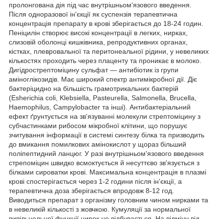
пролонгована дія під час внутрішньом'язового введення.
Після одноразової ін'єкції як суспензія терапевтична
концентрація препарату в крові зберігається до 18-24 годин.
Пеніцилін створює високі концентрації в легких, нирках,
слизовій оболонці кишківника, репродуктивних органах,
кістках, плевровальної та перитонеальної рідини, у невеликих
кількостях проходить через плаценту та проникає в молоко.
Дигідрострептоміцину сульфат — антибіотик із групи
аміноглікозидів. Має широкий спектр антимікробної дії. Діє
бактеріцидно на більшість грамотрикальних бактерій
(Esherichia coli, Klebsiella, Pasteurella, Salmonella, Brucella,
Haemophilus, Campylobacter та інші). Антибактеріальний
ефект ґрунтується на зв'язуванні молекули стрептоміцину з
субчастинками рибосом мікробної клітини, що порушує
зчитування інформації в системі синтезу білка та призводить
до вмикання помилкових амінокислот у щораз більший
поліпептидний ланцюг. У разі внутрішньом'язового введення
стрепоміцин швидко всмоктується й несуттєво зв'язується з
білками сироватки крові. Максимальна концентрація в плазмі
крові спостерігається через 1-2 години після ін'єкції, а
терапевтична доза зберігається впродовж 8-12 год.
Виводиться препарат з організму головним чином нирками та
в невеликій кількості з жовчкою. Кумуляції за нормальної
вивільнельної функції нирок не відбувається. На відміну від