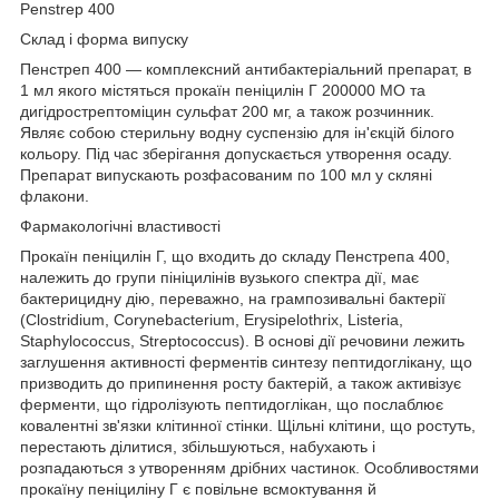
Penstrep 400
Склад і форма випуску
Пенстреп 400 — комплексний антибактеріальний препарат, в
1 мл якого містяться прокаїн пеніцилін Г 200000 МО та
дигідрострептоміцин сульфат 200 мг, а також розчинник.
Являє собою стерильну водну суспензію для ін'єкцій білого
кольору. Під час зберігання допускається утворення осаду.
Препарат випускають розфасованим по 100 мл у скляні
флакони.
Фармакологічні властивості
Прокаїн пеніцилін Г, що входить до складу Пенстрепа 400,
належить до групи пініцилінів вузького спектра дії, має
бактерицидну дію, переважно, на грампозивальні бактерії
(Clostridium, Corynebacterium, Erysipelothrix, Listeria,
Staphylococcus, Streptococcus). В основі дії речовини лежить
заглушення активності ферментів синтезу пептидоглікану, що
призводить до припинення росту бактерій, а також активізує
ферменти, що гідролізують пептидоглікан, що послаблює
ковалентні зв'язки клітинної стінки. Щільні клітини, що ростуть,
перестають ділитися, збільшуються, набухають і
розпадаються з утворенням дрібних частинок. Особливостями
прокаїну пеніциліну Г є повільне всмоктування й