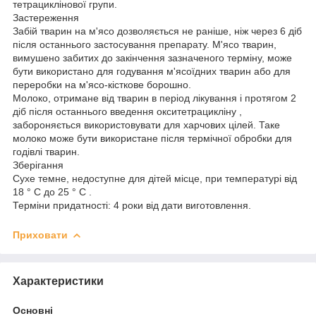
тетрациклінової групи.
Застереження
Забій тварин на м'ясо дозволяється не раніше, ніж через 6 діб
після останнього застосування препарату. М'ясо тварин,
вимушено забитих до закінчення зазначеного терміну, може
бути використано для годування м'ясоїдних тварин або для
переробки на м'ясо-кісткове борошно.
Молоко, отримане від тварин в період лікування і протягом 2
діб після останнього введення окситетрацикліну ,
забороняється використовувати для харчових цілей. Таке
молоко може бути використане після термічної обробки для
годівлі тварин.
Зберігання
Сухе темне, недоступне для дітей місце, при температурі від
18 ° С до 25 ° С .
Терміни придатності: 4 роки від дати виготовлення.
Приховати
Характеристики
Основні