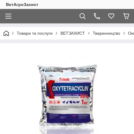
ВетАгроЗахист
Товари та послуги
ВЕТЗАХИСТ
Тваринництво
Ок