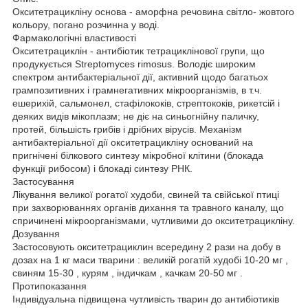
Окситетрацикліну основа - аморфна речовина світло- жовтого
кольору, погано розчинна у воді.
Фармакологічні властивості
Окситетрациклін - антибіотик тетрациклінової групи, що
продукується Streptomyces rimosus. Володіє широким
спектром антибактеріальної дії, активний щодо багатьох
грампозитивних і грамнегативних мікроорганізмів, в т.ч.
ешерихій, сальмонел, стафілококів, стрептококів, рикетсій і
деяких видів мікоплазм; не діє на синьогнійну паличку,
протей, більшість грибів і дрібних вірусів. Механізм
антибактеріальної дії окситетрацикліну оснований на
пригнічені білкового синтезу мікробної клітини (блокада
функції рибосом) і блокаді синтезу РНК.
Застосування
Лікування великої рогатої худоби, свиней та свійської птиці
при захворюваннях органів дихання та травного каналу, що
спричинені мікроорганізмами, чутливими до окситетрацикліну.
Дозування
Застосовують окситетрациклин всередину 2 рази на добу в
дозах на 1 кг маси тварини : великій рогатій худобі 10-20 мг ,
свиням 15-30 , курям , індичкам , качкам 20-50 мг .
Протипоказання
Індивідуальна підвищена чутливість тварин до антибіотиків