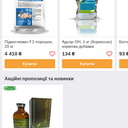
Підкислювач F1 порошок,
Адсор ОН, 1 кг (Кормосан)
Біот
20 кг
кормова добавка
4 410
134
93
₴
₴
Купити
Купити
Акційні пропозиції та новинки
–21%