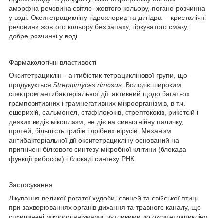
аморфна речовина світло- жовтого кольору, погано розчинна
у воді. Окситетрацикліну гідрохлорид та дигідрат - кристалічні
речовини жовтого кольору без запаху, гіркуватого смаку,
добре розчинні у воді.
Фармакологічні властивості
Окситетрациклін - антибіотик тетрациклінової групи, що
продукується
Streptomyces rimosus
. Володіє широким
спектром антибактеріальної дії, активний щодо багатьох
грампозитивних і грамнегативних мікроорганізмів, в т.ч.
ешерихій, сальмонел, стафілококів, стрептококів, рикетсій і
деяких видів мікоплазм; не діє на синьогнійну паличку,
протей, більшість грибів і дрібних вірусів. Механізм
антибактеріальної дії окситетрацикліну оснований на
пригнічені білкового синтезу мікробної клітини (блокада
функції рибосом) і блокаді синтезу РНК.
Застосування
Лікування великої рогатої худоби, свиней та свійської птиці
при захворюваннях органів дихання та травного каналу, що
спричинені мікроорганізмами, чутливими до окситетрацикліну.