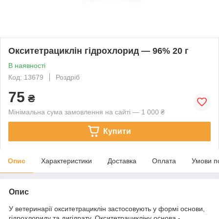
Окситетрациклін гідрохлорид — 96% 20 г
В наявності
Код: 13679
Роздріб
75
₴
Мінімальна сума замовлення на сайті — 1 000 ₴
Купити
Опис
Характеристики
Доставка
Оплата
Умови п
Опис
У ветеринарії окситетрациклін застосовують у формі основи,
гідрохлориду та дигідрату. Окситетрацикліну основа -