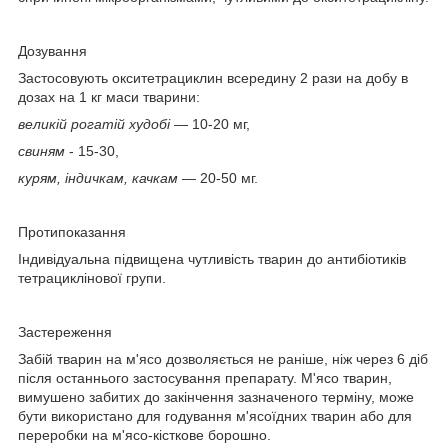
Дозування
Застосовують окситетрациклин всередину 2 рази на добу в
дозах на 1 кг маси тварини:
великій рогатій худобі
— 10-20 мг,
свиням
- 15-30,
курям, індичкам, качкам
— 20-50 мг.
Протипоказання
Індивідуальна підвищена чутливість тварин до антибіотиків
тетрациклінової групи.
Застереження
Забій тварин на м'ясо дозволяється не раніше, ніж через 6 діб
після останнього застосування препарату. М'ясо тварин,
вимушено забитих до закінчення зазначеного терміну, може
бути використано для годування м'ясоїдних тварин або для
переробки на м'ясо-кісткове борошно.