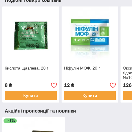
Подібні товари компанії
Кислота щавлева, 20 г
Ніфулін МОФ, 20 г
Окси
гідр
No10
8
12
126
₴
₴
Купити
Купити
Акційні пропозиції та новинки
–21%