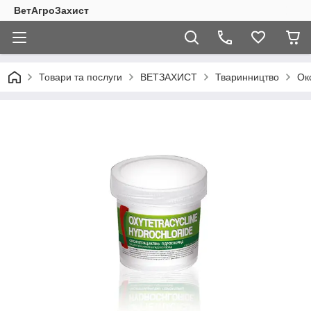
ВетАгроЗахист
Товари та послуги
ВЕТЗАХИСТ
Тваринництво
Ок