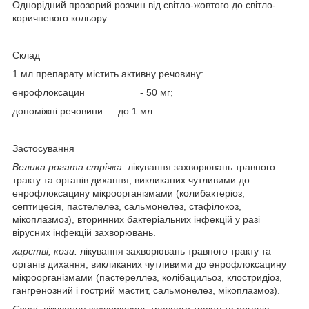
Однорідний прозорий розчин від світло-жовтого до світло-
коричневого кольору.
Склад
1 мл препарату містить активну речовину:
енрофлоксацин - 50 мг;
допоміжні речовини — до 1 мл.
Застосування
Велика рогата стрічка:
лікування захворювань травного
тракту та органів дихання, викликаних чутливими до
енрофлоксацину мікроорганізмами (колибактеріоз,
септицесія, пастелелез, сальмонелез, стафілокоз,
мікоплазмоз), вторинних бактеріальних інфекцій у разі
вірусних інфекцій захворювань.
харстві, кози:
лікування захворювань травного тракту та
органів дихання, викликаних чутливими до енрофлоксацину
мікроорганізмами (пастереллез, колібацильоз, клостридіоз,
гангренозний і гострий мастит, сальмонелез, мікоплазмоз).
Свині:
лікування захворювань травного тракту та органів