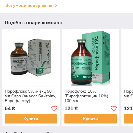
Всі умови повернення
Подібні товари компанії
Норофлокс 5% ін'єкц 50
Норофлокс 10%
Норо
мл Євро (аналог Байтрілу,
(Енрофлоксацин 10%),
мл 
Енрофлексу)
100 мл
64
121
121
₴
₴
Купити
Купити