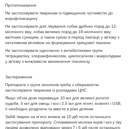
Протипоказання
Не застосовувати тваринам із підвищеною чутливістю до
енрофлоксацину.
Не застосовувати для лікування собак дрібних порід до 12-
місячного віку, собак великих порід до 18-місячного віку,
вагітним суницям, а також сукою в період лактації у зв'язку з
негативним впливом на формування хрящової тканини.
Не застосовувати одночасно з антибіотиками групи
тетрацикліну, хлорамфеніколом, циклосагіном і макролідами
у зв'язку з можливістю виникнення токсинозу.
Застереження
Препарати з групи хінолонів треба з обережністю
застосовувати тваринам із розладами ЦНС.
Якщо об'єм дози перевищує 10 мл для великої рогатої
худоби, 5 мл для овець і коз і 2,5 мл для ягнят, козенят і USB,
її необхідно розділити та ввести в різні ділянки.
Забій тварин на м'ясо можна за 10 діб після останнього
застосування препарату. Споживання молока корів і коз у їжу
людям дозволено відповідно через 7 і 5 діб після останнього