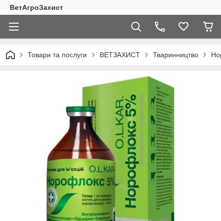
ВетАгроЗахист
Товари та послуги
ВЕТЗАХИСТ
Тваринництво
Но