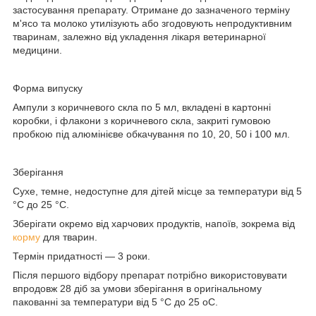
застосування препарату. Отримане до зазначеного терміну
м'ясо та молоко утилізують або згодовують непродуктивним
тваринам, залежно від укладення лікаря ветеринарної
медицини.
Форма випуску
Ампули з коричневого скла по 5 мл, вкладені в картонні
коробки, і флакони з коричневого скла, закриті гумовою
пробкою під алюмінієве обкачування по 10, 20, 50 і 100 мл.
Зберігання
Сухе, темне, недоступне для дітей місце за температури від 5
°C до 25 °C.
Зберігати окремо від харчових продуктів, напоїв, зокрема від
корму
для тварин.
Термін придатності — 3 роки.
Після першого відбору препарат потрібно використовувати
впродовж 28 діб за умови зберігання в оригінальному
пакованні за температури від 5 °C до 25 oС.