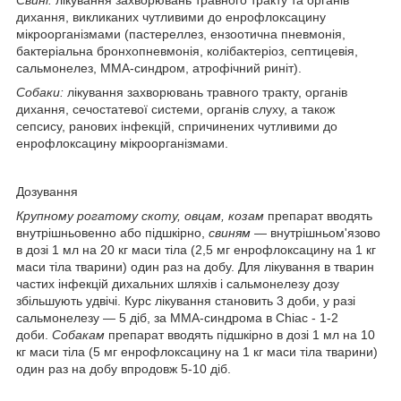
дихання, викликаних чутливими до енрофлоксацину
мікроорганізмами (пастереллез, ензоотична пневмонія,
бактеріальна бронхопневмонія, колібактеріоз, септицевія,
сальмонелез, ММА-синдром, атрофічний риніт).
Собаки:
лікування захворювань травного тракту, органів
дихання, сечостатевої системи, органів слуху, а також
сепсису, ранових інфекцій, спричинених чутливими до
енрофлоксацину мікроорганізмами.
Дозування
Крупному рогатому скоту, овцам, козам
препарат вводять
внутрішньовенно або підшкірно,
свиням
— внутрішньом'язово
в дозі 1 мл на 20 кг маси тіла (2,5 мг енрофлоксацину на 1 кг
маси тіла тварини) один раз на добу. Для лікування в тварин
частих інфекцій дихальних шляхів і сальмонелезу дозу
збільшують удвічі. Курс лікування становить 3 доби, у разі
сальмонелезу — 5 діб, за ММА-синдрома в Chiac - 1-2
доби.
Собакам
препарат вводять підшкірно в дозі 1 мл на 10
кг маси тіла (5 мг енрофлоксацину на 1 кг маси тіла тварини)
один раз на добу впродовж 5-10 діб.