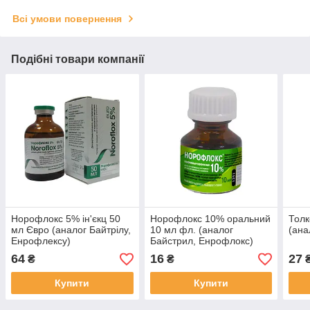
Всі умови повернення
Подібні товари компанії
Норофлокс 5% ін'єкц 50
Норофлокс 10% оральний
Толк
мл Євро (аналог Байтрілу,
10 мл фл. (аналог
(ана
Енрофлексу)
Байстрил, Енрофлокс)
64
16
27
₴
₴
Купити
Купити