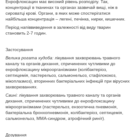
Енрофлоксацин має високий рівень розподілу. Так,
концентрації в тканинах та органах зазвичай вищі, ніж в
сироватці крові. Органи, в яких може спостерігатися
найбільша концентрація – легені, печінка, нирки, кишечник.
Період напіввиведення в залежності від виду тварин
становить 2-7 годин.
Застосування
Велика рогата худоба:
лікування захворювань травного
каналу та органів дихання, спричинених чутливими до
енрофлоксацину мікроорганізмами (колібактеріоз,
септицемія, пастерельоз, сальмонельоз, стафілококоз,
мікоплазмоз), вторинних бактеріальних інфекцій при вірусних
захворюваннях.
Свині:
лікування захворювань травного каналу та органів
дихання, спричинених чутливими до енрофлоксацину
мікроорганізмами (пастерельоз, ензоотична пневмонія,
бактеріальна бронхопневмонія, колібактеріоз, септицемія,
сальмонельоз, ММА-синдром, атрофічний риніт).
Дозування