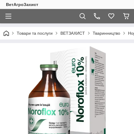
ВетАгроЗахист
Товари та послуги
ВЕТЗАХИСТ
Тваринництво
Но