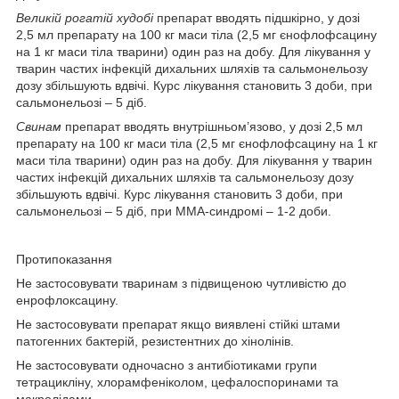
Великій рогатій худобі
препарат вводять підшкірно, у дозі
2,5 мл препарату на 100 кг маси тіла (2,5 мг єнофлофсацину
на 1 кг маси тіла тварини) один раз на добу. Для лікування у
тварин частих інфекцій дихальних шляхів та сальмонельозу
дозу збільшують вдвічі. Курс лікування становить 3 доби, при
сальмонельозі – 5 діб.
Свинам
препарат вводять внутрішньом’язово, у дозі 2,5 мл
препарату на 100 кг маси тіла (2,5 мг єнофлофсацину на 1 кг
маси тіла тварини) один раз на добу. Для лікування у тварин
частих інфекцій дихальних шляхів та сальмонельозу дозу
збільшують вдвічі. Курс лікування становить 3 доби, при
сальмонельозі – 5 діб, при ММА-синдромі – 1-2 доби.
Протипоказання
Не застосовувати тваринам з підвищеною чутливістю до
енрофлоксацину.
Не застосовувати препарат якщо виявлені стійкі штами
патогенних бактерій, резистентних до хінолінів.
Не застосовувати одночасно з антибіотиками групи
тетрацикліну, хлорамфеніколом, цефалоспоринами та
макролідами.