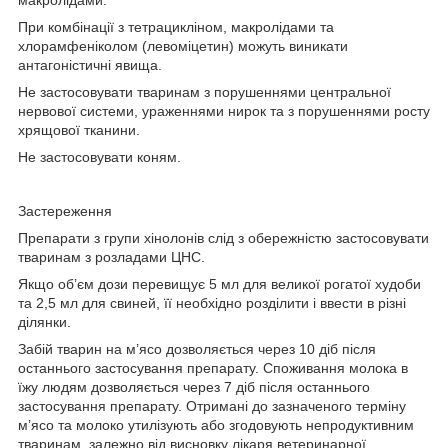
При комбінації з тетрацикліном, макролідами та
хлорамфеніколом (левоміцетин) можуть виникати
антагоністичні явища.
Не застосовувати тваринам з порушеннями центральної
нервової системи, ураженнями нирок та з порушеннями росту
хрящової тканини.
Не застосовувати коням.
Застереження
Препарати з групи хінолонів слід з обережністю застосовувати
тваринам з розладами ЦНС.
Якщо об’єм дози перевищує 5 мл для великої рогатої худоби
та 2,5 мл для свиней, її необхідно розділити і ввести в різні
ділянки.
Забій тварин на м’ясо дозволяється через 10 діб після
останнього застосування препарату. Споживання молока в
їжу людям дозволяється через 7 діб після останнього
застосування препарату. Отримані до зазначеного терміну
м’ясо та молоко утилізують або згодовують непродуктивним
тваринам, залежно від висновку лікаря ветеринарної