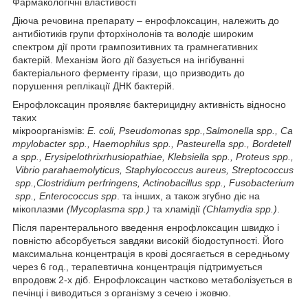
Фармакологічні властивості
Діюча речовина препарату – енрофлоксацин, належить до
антибіотиків групи фторхінолонів та володіє широким
спектром дії проти грампозитивних та грамнегативних
бактерій. Механізм його дії базується на інгібуванні
бактеріального ферменту гірази, що призводить до
порушення реплікації ДНК бактерій.
Енрофлоксацин проявляє бактерицидну активність відносно
таких
мікроорганізмів:
Е.
coli
,
Pseudomonas
spp
.,
Salmone
l
la
spp
.,
Ca
mpylobacter
spp
.,
Haemophilus
spp
.,
Pasteurella
spp
.,
Bordetell
a
spp
.,
Erysipelothrix
rhusiopathiae
,
Klebsiella
spp
.,
Proteus
spp
.,
Vibrio
parahaemolyticus
,
Staphylococcus
aureus
,
Streptococcus
spp
.,
Clostridium
perfringens
,
Actinobacillus
spp
.,
Fusobacterium
spp
.,
Enterococcus
spp
.
та інших, а також згубно діє на
мікоплазми
(
Mycoplasma
spp
.)
та хламідії
(
Chlamydia
spp
.)
.
Після парентерального введення енрофлоксацин швидко і
повністю абсорбується завдяки високій біодоступності. Його
максимальна концентрація в крові досягається в середньому
через 6 год., терапевтична концентрація підтримується
впродовж 2-х діб. Енрофлоксацин частково метаболізується в
печінці і виводиться з організму з сечею і жовчю.